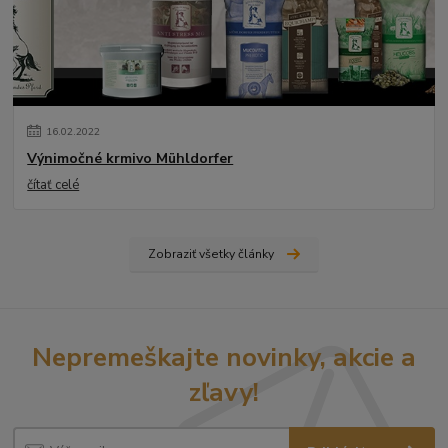
16
.
02
.
2022
Výnimočné krmivo Mühldorfer
čítať celé
Zobraziť všetky články
Nepremeškajte novinky, akcie a
zľavy!