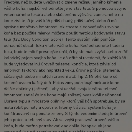
Predtým, než budete uvažovať o zmene režimu jarného kŕmenia
vášho koňa, najskôr vyhodnoťte jeho stav tela. S pomocou svojho
veterinárneho lekára alebo skúseného výživára zameraného na
kone zistite, či je váš kôň príliš chudý, príliš tučný alebo či má
správne množstvo hmotnosti. Ak chcete sledovať váhu svojho
koňa bez použitia mierky, môžete použiť metódu bodovania stavu
tela (tzv. Body Condition Score). Tento systém vám pomôže
odhadnúť obsah tuku v tele vášho koňa. Keď odhadnete hladinu
tuku, budete môcť presnejšie určiť, či by ste mali zvýšiť alebo znížiť
kalorický príjem svojho koňa. Je dôležité si uvedomiť, že každý kôň
bude vyžadovať inú úroveň telesnej kondície, ktorá závisí od
mnohých faktorov ako napríklad veku, úrovne práce, plemena,
súčasných alebo minulých zranení atď. Tip 2: Mnohé kone sú
kŕmené ovsom každý deň. Počas zimy potrebujú niektoré kone
ďalšie obilniny ( jačmeň) , aby si udržali svoju ideálnu telesnú
hmotnosť, zatiaľ čo iné kone majú znížený ovos kvôli nečinnosti.
Úprava typu a množstva obilniny, ktorú váš kôň spotrebuje, by sa
mala robiť pomaly a opatrne. Interný tráviaci systém koňa je
konštruovaný na pomalé zmeny. S týmto vedomím sledujte úroveň
jeho práce a telesný stav. Ak sa zvýši pracovná úroveň vášho
koňa, bude možno potrebovať viac obilia. Naopak, ak jeho