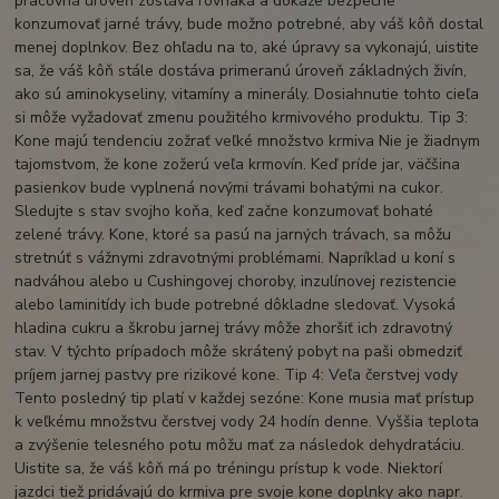
pracovná úroveň zostáva rovnaká a dokáže bezpečne
konzumovať jarné trávy, bude možno potrebné, aby váš kôň dostal
menej doplnkov. Bez ohľadu na to, aké úpravy sa vykonajú, uistite
sa, že váš kôň stále dostáva primeranú úroveň základných živín,
ako sú aminokyseliny, vitamíny a minerály. Dosiahnutie tohto cieľa
si môže vyžadovať zmenu použitého krmivového produktu. Tip 3:
Kone majú tendenciu zožrať veľké množstvo krmiva Nie je žiadnym
tajomstvom, že kone zožerú veľa krmovín. Keď príde jar, väčšina
pasienkov bude vyplnená novými trávami bohatými na cukor.
Sledujte s stav svojho koňa, keď začne konzumovať bohaté
zelené trávy. Kone, ktoré sa pasú na jarných trávach, sa môžu
stretnúť s vážnymi zdravotnými problémami. Napríklad u koní s
nadváhou alebo u Cushingovej choroby, inzulínovej rezistencie
alebo laminitídy ich bude potrebné dôkladne sledovať. Vysoká
hladina cukru a škrobu jarnej trávy môže zhoršiť ich zdravotný
stav. V týchto prípadoch môže skrátený pobyt na paši obmedziť
príjem jarnej pastvy pre rizikové kone. Tip 4: Veľa čerstvej vody
Tento posledný tip platí v každej sezóne: Kone musia mať prístup
k veľkému množstvu čerstvej vody 24 hodín denne. Vyššia teplota
a zvýšenie telesného potu môžu mať za následok dehydratáciu.
Uistite sa, že váš kôň má po tréningu prístup k vode. Niektorí
jazdci tiež pridávajú do krmiva pre svoje kone doplnky ako napr.