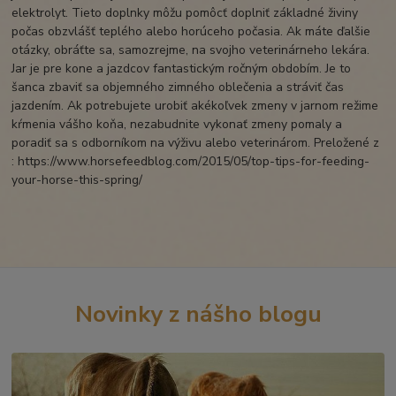
elektrolyt. Tieto doplnky môžu pomôcť doplniť základné živiny
počas obzvlášť teplého alebo horúceho počasia. Ak máte ďalšie
otázky, obráťte sa, samozrejme, na svojho veterinárneho lekára.
Jar je pre kone a jazdcov fantastickým ročným obdobím. Je to
šanca zbaviť sa objemného zimného oblečenia a stráviť čas
jazdením. Ak potrebujete urobiť akékoľvek zmeny v jarnom režime
kŕmenia vášho koňa, nezabudnite vykonať zmeny pomaly a
poradiť sa s odborníkom na výživu alebo veterinárom. Preložené z
: https://www.horsefeedblog.com/2015/05/top-tips-for-feeding-
your-horse-this-spring/
Novinky z nášho blogu