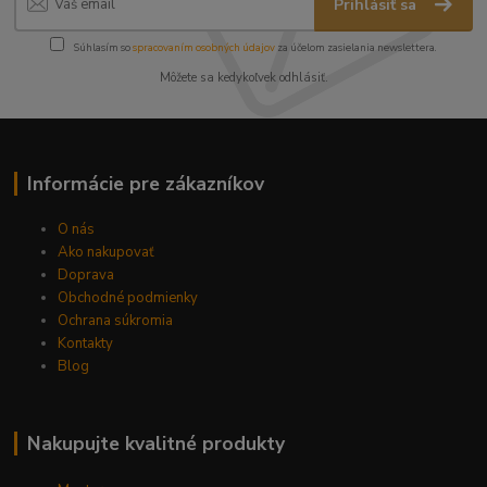
Prihlásiť sa
Súhlasím so
spracovaním osobných údajov
za účelom zasielania newslettera.
Môžete sa kedykoľvek odhlásiť.
Informácie pre zákazníkov
O nás
Ako nakupovať
Doprava
Obchodné podmienky
Ochrana súkromia
Kontakty
Blog
Nakupujte kvalitné produkty