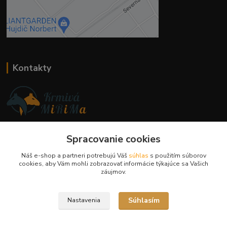
Kontakty
Ing. Miriam Botíková
Spracovanie cookies
+421 944 394 715
(Po-Pia, 8-17 hod.)
Náš e-shop a partneri potrebujú Váš
súhlas
s použitím súborov
cookies, aby Vám mohli zobrazovať informácie týkajúce sa Vašich
info@krmivamirima.sk
záujmov.
Súhlasím
Nastavenia