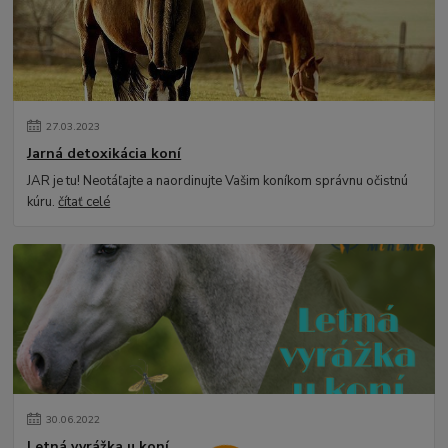
27
.
03
.
2023
Jarná detoxikácia koní
JAR je tu! Neotáľajte a naordinujte Vašim koníkom správnu očistnú
kúru.
čítať celé
30
.
06
.
2022
Letná vyrážka u koní