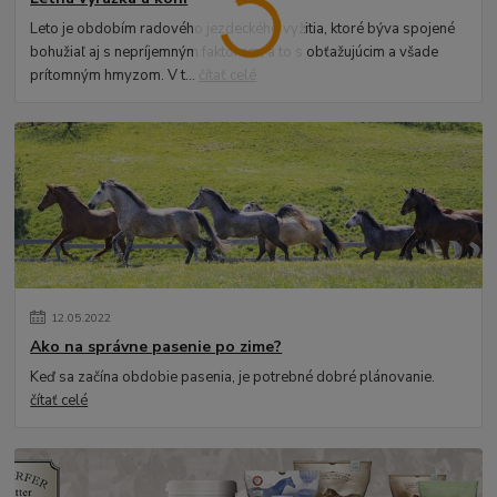
Leto je obdobím radového jezdeckého vyžitia, ktoré býva spojené
bohužiaľ aj s nepríjemným faktorom, a to s obťažujúcim a všade
prítomným hmyzom. V t...
čítať celé
12
.
05
.
2022
Ako na správne pasenie po zime?
Keď sa začína obdobie pasenia, je potrebné dobré plánovanie.
čítať celé