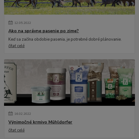
12
.
05
.
2022
Ako na správne pasenie po zime?
Keď sa začína obdobie pasenia, je potrebné dobré plánovanie.
čítať celé
16
.
02
.
2022
Výnimočné krmivo Mühldorfer
čítať celé