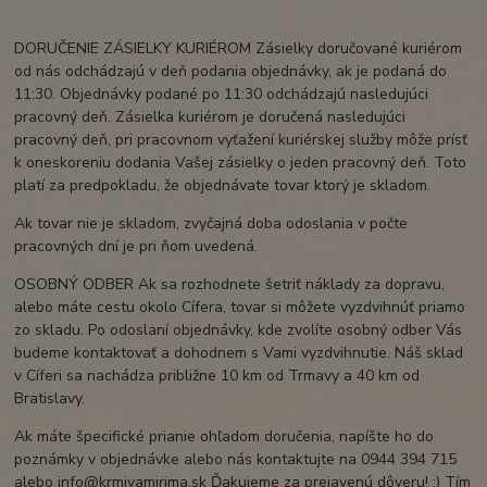
DORUČENIE ZÁSIELKY KURIÉROM Zásielky doručované kuriérom
od nás odchádzajú v deň podania objednávky, ak je podaná do
11:30. Objednávky podané po 11:30 odchádzajú nasledujúci
pracovný deň. Zásielka kuriérom je doručená nasledujúci
pracovný deň, pri pracovnom vyťažení kuriérskej služby môže prísť
k oneskoreniu dodania Vašej zásielky o jeden pracovný deň. Toto
platí za predpokladu, že objednávate tovar ktorý je skladom.
Ak tovar nie je skladom, zvyčajná doba odoslania v počte
pracovných dní je pri ňom uvedená.
OSOBNÝ ODBER Ak sa rozhodnete šetriť náklady za dopravu,
alebo máte cestu okolo Cífera, tovar si môžete vyzdvihnúť priamo
zo skladu. Po odoslaní objednávky, kde zvolíte osobný odber Vás
budeme kontaktovať a dohodnem s Vami vyzdvihnutie. Náš sklad
v Cíferi sa nachádza približne 10 km od Trmavy a 40 km od
Bratislavy.
Ak máte špecifické prianie ohľadom doručenia, napíšte ho do
poznámky v objednávke alebo nás kontaktujte na 0944 394 715
alebo info@krmivamirima.sk Ďakujeme za prejavenú dôveru! :) Tím