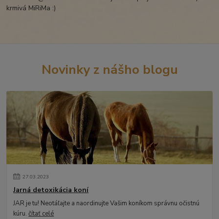
krmivá MiRiMa :)
Novinky z nášho blogu
27
.
03
.
2023
Jarná detoxikácia koní
JAR je tu! Neotáľajte a naordinujte Vašim koníkom správnu očistnú
kúru.
čítať celé