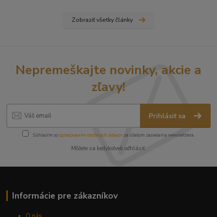
Zobraziť všetky články
Nepremeškajte novinky, akcie a
zľavy!
Prihlásiť sa
Súhlasím so
spracovaním osobných údajov
za účelom zasielania newslettera.
Môžete sa kedykoľvek odhlásiť.
Informácie pre zákazníkov
O nás