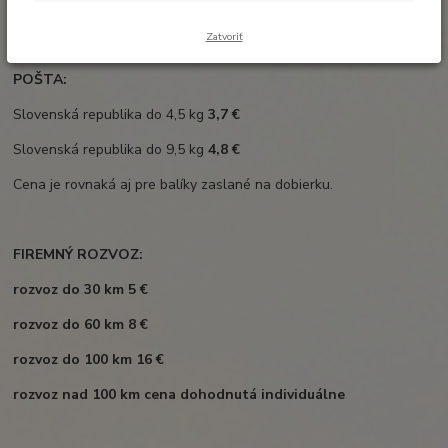
Do hmotnosti 10 kg zasielame aj cez POŠTU.
Zatvoriť
CENY:
POŠTA:
Slovenská republika do 4,5 kg
3,7 €
Slovenská republika do 9,5 kg
4,8 €
Cena je rovnaká aj pre balíky zaslané na dobierku.
FIREMNÝ ROZVOZ:
rozvoz do 30 km 5 €
rozvoz do 60 km 8 €
rozvoz do 100 km 16 €
rozvoz nad 100 km cena dohodnutá individuálne