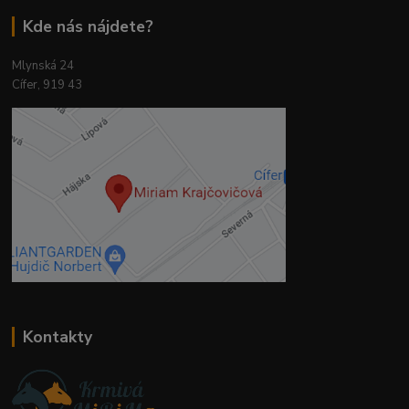
Kde nás nájdete?
Mlynská 24
Cífer, 919 43
Kontakty