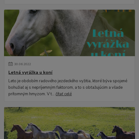
30
.
06
.
2022
Letná vyrážka u koní
Leto je obdobím radového jezdeckého vyžitia, ktoré býva spojené
bohužiaľ aj s nepríjemným faktorom, a to s obťažujúcim a všade
prítomným hmyzom. V t...
čítať celé