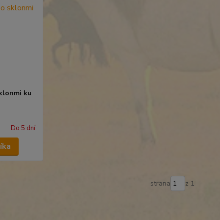
klonmi ku
Do 5 dní
íka
strana
z 1