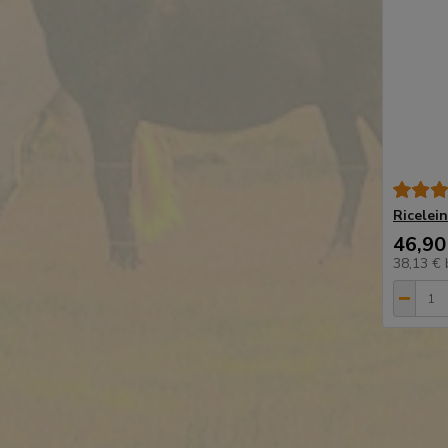
Ricelein
46,90
38,13 €