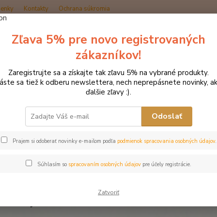
enky
Kontakty
Ochrana súkromia
Zľava 5% pre novo registrovaných
Hľadať
zákazníkov!
Zaregistrujte sa a získajte tak zľavu 5% na vybrané produkty.
OZ KONE ĽUĎOM
láste sa tiež k odberu newslettera, nech neprepásnete novinky, ak
ďalšie zľavy :).
KONE ĽUĎOM
Odoslať
nakúpiť krmivo , ktoré potrebujú v OZ. Za každý nákup budeme v
Prajem si odoberať novinky e-mailom podľa
podmienok spracovania osobných údajov
.
Súhlasím so
spracovaním osobných údajov
pre účely registrácie.
ámky uviesť OZ KONE ĽUĎOM!Doprava osobný odber Cífer. 
Zatvoriť
dávanejšie