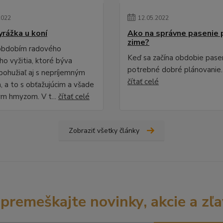
2022
12
.
05
.
2022
yrážka u koní
Ako na správne pasenie 
zime?
 obdobím radového
Keď sa začína obdobie pasen
ho vyžitia, ktoré býva
potrebné dobré plánovanie.
bohužiaľ aj s nepríjemným
čítať celé
, a to s obťažujúcim a všade
m hmyzom. V t...
čítať celé
Zobraziť všetky články
premeškajte novinky, akcie a zľa