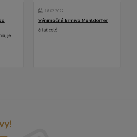
16
.
02
.
2022
po
Výnimočné krmivo Mühldorfer
čítať celé
ia, je
vy!