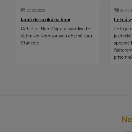
27
.
03
.
2023
30
.
06
.
Jarná detoxikácia koní
Letná v
JAR je tu! Neotáľajte a naordinujte
Leto je
Vašim koníkom správnu očistnú kúru.
jezdecké
čítať celé
spojené 
faktorom
prítomný
Ne