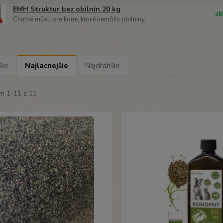
EMH Struktur bez obilnín 20 kg
sk
Chutné müsli pre kone, ktoré nemôžu obilniny.
šie
Najlacnejšie
Najdrahšie
m 1-11 z 11