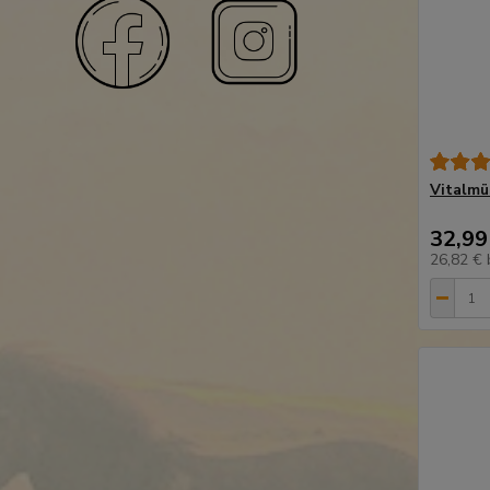
Vitalmü
32,99
26,82 €