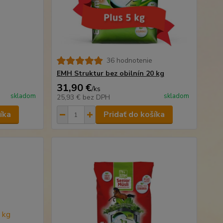
36 hodnotenie
EMH Struktur bez obilnín 20 kg
31,90 €
/
ks
skladom
skladom
25,93 €
bez DPH
íka
Pridať do košíka