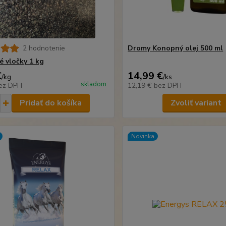
2 hodnotenie
Dromy Konopný olej 500 ml
 vločky 1 kg
€
14,99 €
/
kg
/
ks
skladom
ez DPH
12,19 €
bez DPH
Pridať do košíka
Zvoliť variant
Novinka