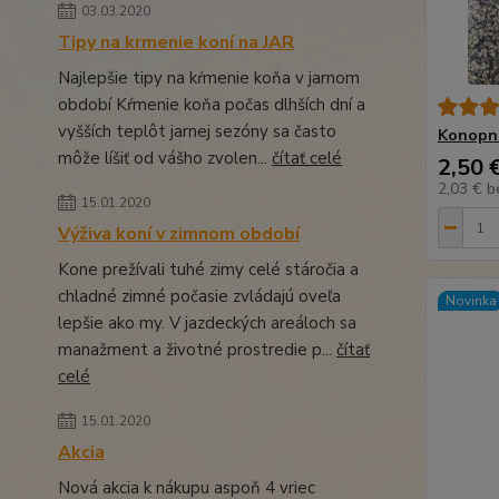
03.03.2020
Tipy na krmenie koní na JAR
Najlepšie tipy na kŕmenie koňa v jarnom
období Kŕmenie koňa počas dlhších dní a
vyšších teplôt jarnej sezóny sa často
Konopné
môže líšiť od vášho zvolen...
čítať celé
2,50 
2,03 €
b
15.01.2020
Výživa koní v zimnom období
Kone prežívali tuhé zimy celé stáročia a
chladné zimné počasie zvládajú oveľa
Novinka
lepšie ako my. V jazdeckých areáloch sa
manažment a životné prostredie p...
čítať
celé
15.01.2020
Akcia
Nová akcia k nákupu aspoň 4 vriec