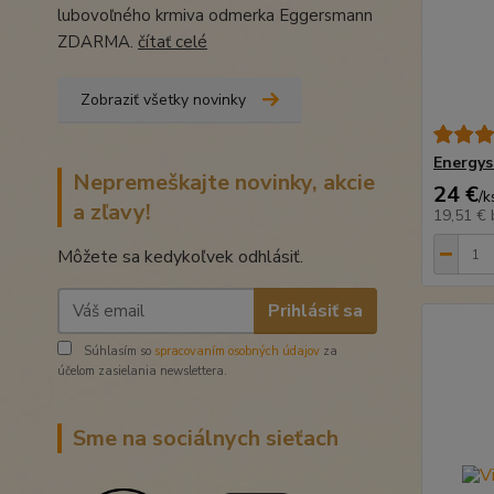
lubovoľného krmiva odmerka Eggersmann
ZDARMA.
čítať celé
Zobraziť všetky novinky
Energy
Nepremeškajte novinky, akcie
24 €
/
k
a zľavy!
19,51 €
Môžete sa kedykoľvek odhlásiť.
Prihlásiť sa
Súhlasím so
spracovaním osobných údajov
za
účelom zasielania newslettera.
Sme na sociálnych sieťach