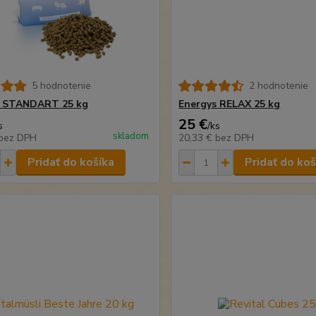
5 hodnotenie
2 hodnotenie
s STANDART 25 kg
Energys RELAX 25 kg
25 €
s
/
ks
skladom
bez DPH
20,33 €
bez DPH
Pridať do košíka
Pridať do koš