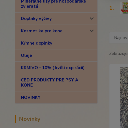
Minerálne lizy pre hospodárske
zvieratá
1.
Doplnky výživy
Kozmetika pre kone
Najnov
Kŕmne doplnky
Zobrazuje
Oleje
KRMIVO - 10% ( kvôli expirácii)
CBD PRODUKTY PRE PSY A
KONE
NOVINKY
Novinky