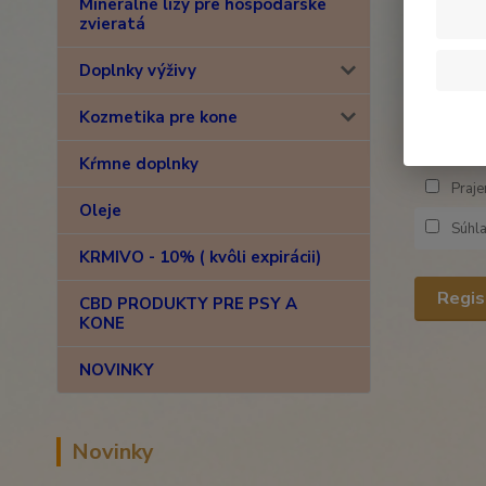
Heslo zn
Minerálne lizy pre hospodárske
zvieratá
Opíšte t
Doplnky výživy
obrázku
Kozmetika pre kone
Kŕmne doplnky
Praje
Oleje
Súhl
KRMIVO - 10% ( kvôli expirácii)
Regis
CBD PRODUKTY PRE PSY A
KONE
NOVINKY
Novinky