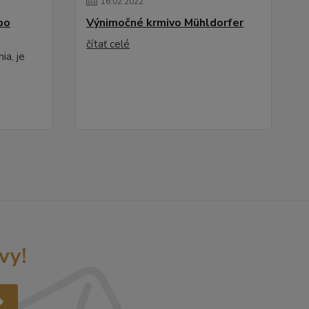
16
.
02
.
2022
po
Výnimočné krmivo Mühldorfer
čítať celé
ia, je
vy!