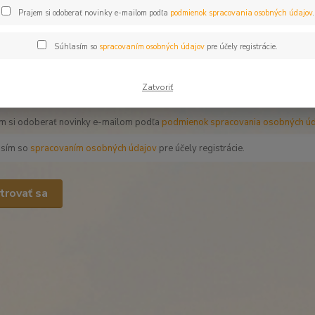
ovu
*
Prajem si odoberať novinky e-mailom podľa
podmienok spracovania osobných údajov
.
ext
Súhlasím so
spracovaním osobných údajov
pre účely registrácie.
*
Zatvoriť
iný obrázok
m si odoberať novinky e-mailom podľa
podmienok spracovania osobných úd
asím so
spracovaním osobných údajov
pre účely registrácie.
trovať sa