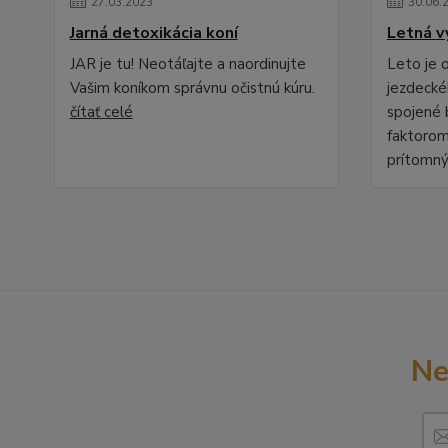
27
.
03
.
2023
30
.
06
.
Jarná detoxikácia koní
Letná v
JAR je tu! Neotáľajte a naordinujte
Leto je
Vašim koníkom správnu očistnú kúru.
jezdecké
čítať celé
spojené 
faktorom
prítomný
Ne