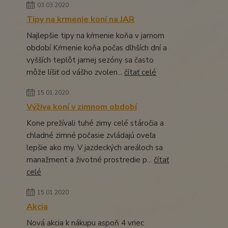
03.03.2020
Tipy na krmenie koní na JAR
Najlepšie tipy na kŕmenie koňa v jarnom
období Kŕmenie koňa počas dlhších dní a
vyšších teplôt jarnej sezóny sa často
môže líšiť od vášho zvolen...
čítať celé
15.01.2020
Výživa koní v zimnom období
Kone prežívali tuhé zimy celé stáročia a
chladné zimné počasie zvládajú oveľa
lepšie ako my. V jazdeckých areáloch sa
manažment a životné prostredie p...
čítať
celé
15.01.2020
Akcia
Nová akcia k nákupu aspoň 4 vriec