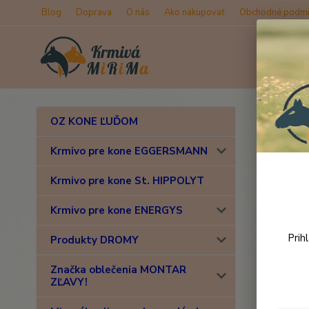
Blog
Doprava
O nás
Ako nakupovať
Obchodné podmi
OZ KONE ĽUĎOM
Regi
Krmivo pre kone EGGERSMANN
Krmivo pre kone St. HIPPOLYT
Osobné
Krmivo pre kone ENERGYS
Email
*
Prih
Produkty DROMY
Značka oblečenia MONTAR
Heslo
*
ZĽAVY!