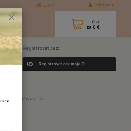
Prihlásenie
EUR
0
ks
za
0 €
Registrovať cez:
Registrovať cez mojeID
r. peternovak@zoznam.sk
cie a