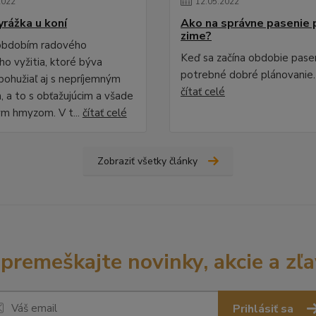
2022
12
.
05
.
2022
yrážka u koní
Ako na správne pasenie 
zime?
 obdobím radového
Keď sa začína obdobie pasen
ho vyžitia, ktoré býva
potrebné dobré plánovanie.
bohužiaľ aj s nepríjemným
čítať celé
, a to s obťažujúcim a všade
m hmyzom. V t...
čítať celé
Zobraziť všetky články
premeškajte novinky, akcie a zľa
Prihlásiť sa