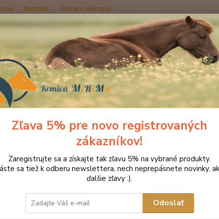
enky
Kontakty
Ochrana súkromia
Hľadať
strácia
Zľava 5% pre novo registrovaných
zákazníkov!
 údaje
Zaregistrujte sa a získajte tak zľavu 5% na vybrané produkty.
Nap
láste sa tiež k odberu newslettera, nech neprepásnete novinky, ak
ďalšie zľavy :).
Odoslať