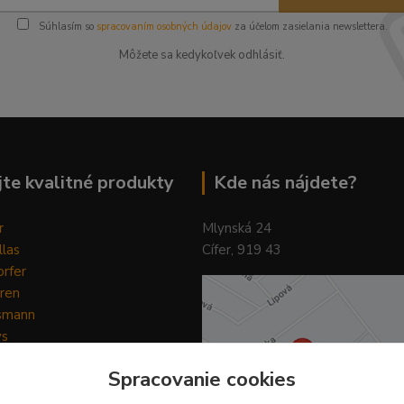
Súhlasím so
spracovaním osobných údajov
za účelom zasielania newslettera.
Môžete sa kedykoľvek odhlásiť.
te kvalitné produkty
Kde nás nájdete?
r
Mlynská 24
llas
Cífer, 919 43
rfer
ren
smann
ys
y
Spracovanie cookies
ain Horse
Pilot