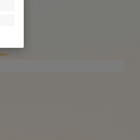
ajov
.