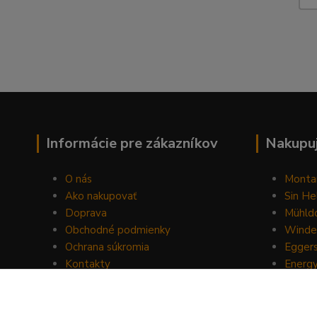
Informácie pre zákazníkov
Nakupuj
O nás
Monta
Ako nakupovať
Sin He
Doprava
Mühldo
Obchodné podmienky
Winde
Ochrana súkromia
Egger
Kontakty
Energ
Blog
Drom
Mount
Horse 