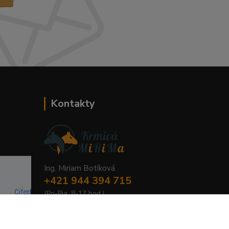
Kontakty
Ing. Miriam Botíková
+421 944 394 715
(Po-Pia, 8-17 hod.)
info@krmivamirima.sk