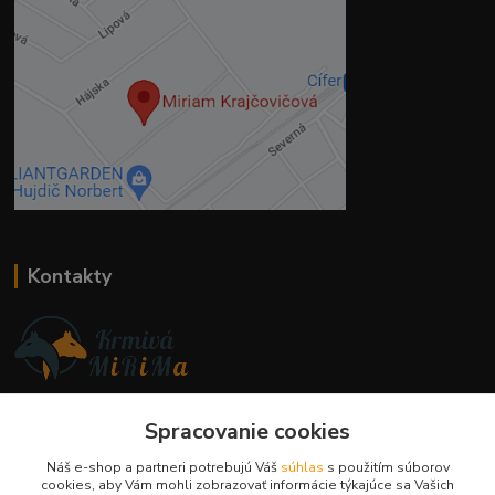
Kontakty
Ing. Miriam Botíková
+421 944 394 715
Spracovanie cookies
(Po-Pia, 8-17 hod.)
Náš e-shop a partneri potrebujú Váš
súhlas
s použitím súborov
cookies, aby Vám mohli zobrazovať informácie týkajúce sa Vašich
info@krmivamirima.sk