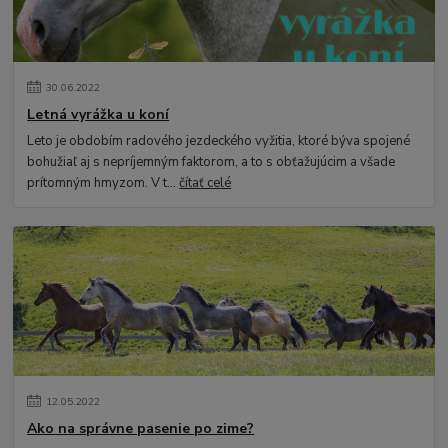
30
.
06
.
2022
Letná vyrážka u koní
Leto je obdobím radového jezdeckého vyžitia, ktoré býva spojené
bohužiaľ aj s nepríjemným faktorom, a to s obťažujúcim a všade
prítomným hmyzom. V t...
čítať celé
12
.
05
.
2022
Ako na správne pasenie po zime?