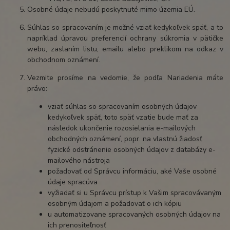
Osobné údaje nebudú poskytnuté mimo územia EÚ.
Súhlas so spracovaním je možné vziať kedykoľvek späť, a to
napríklad úpravou preferencií ochrany súkromia v pätičke
webu, zaslaním listu, emailu alebo preklikom na odkaz v
obchodnom oznámení.
Vezmite prosíme na vedomie, že podľa Nariadenia máte
právo:
vziať súhlas so spracovaním osobných údajov
kedykoľvek späť, toto späť vzatie bude mať za
následok ukončenie rozosielania e-mailových
obchodných oznámení, popr. na vlastnú žiadosť
fyzické odstránenie osobných údajov z databázy e-
mailového nástroja
požadovať od Správcu informáciu, aké Vaše osobné
údaje spracúva
vyžiadať si u Správcu prístup k Vašim spracovávaným
osobným údajom a požadovať o ich kópiu
u automatizovane spracovaných osobných údajov na
ich prenositeľnosť