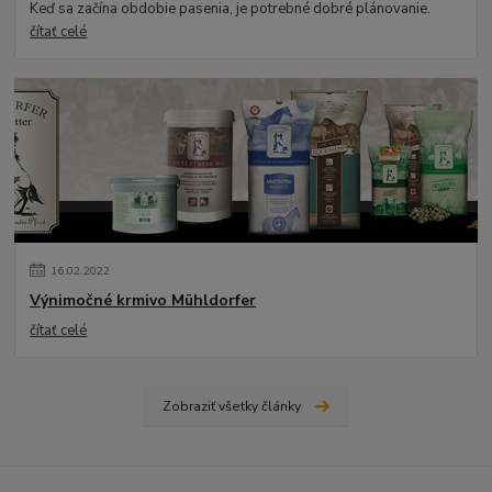
Keď sa začína obdobie pasenia, je potrebné dobré plánovanie.
čítať celé
16
.
02
.
2022
Výnimočné krmivo Mühldorfer
čítať celé
Zobraziť všetky články