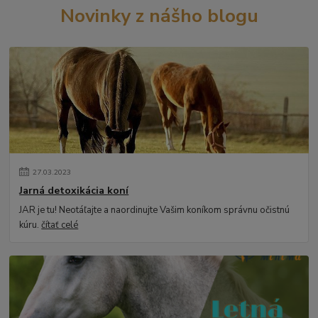
Novinky z nášho blogu
27
.
03
.
2023
Jarná detoxikácia koní
JAR je tu! Neotáľajte a naordinujte Vašim koníkom správnu očistnú
kúru.
čítať celé