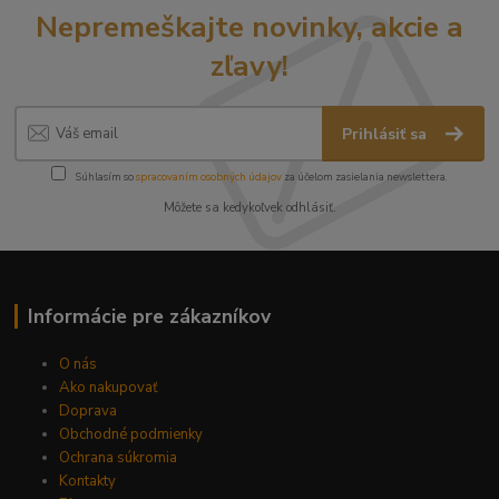
Nepremeškajte novinky, akcie a
zľavy!
Prihlásiť sa
Súhlasím so
spracovaním osobných údajov
za účelom zasielania newslettera.
Môžete sa kedykoľvek odhlásiť.
Informácie pre zákazníkov
O nás
Ako nakupovať
Doprava
Obchodné podmienky
Ochrana súkromia
Kontakty