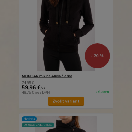
- 20 %
MONTAR mikina Alivia čierna
74,95 €
59,96 €
/
ks
skladom
48,75 €
bez DPH
Zvoliť variant
Novinka
Doprava ZADARMO