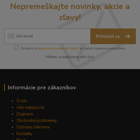
Nepremeškajte novinky, akcie a
zľavy!
Prihlásiť sa
Súhlasím so
spracovaním osobných údajov
za účelom zasielania newslettera.
Môžete sa kedykoľvek odhlásiť.
Informácie pre zákazníkov
O nás
Ako nakupovať
Doprava
Obchodné podmienky
Ochrana súkromia
Kontakty