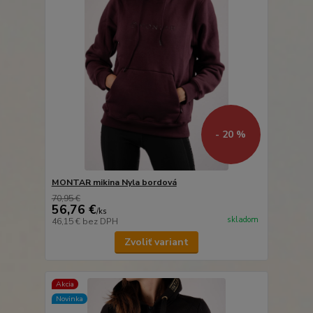
- 20 %
MONTAR mikina Nyla bordová
70,95 €
56,76 €
/
ks
skladom
46,15 €
bez DPH
Zvoliť variant
Akcia
Novinka