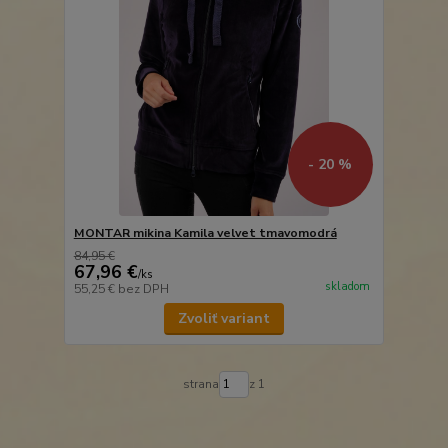
- 20 %
MONTAR mikina Kamila velvet tmavomodrá
84,95 €
67,96 €
/
ks
skladom
55,25 €
bez DPH
Zvoliť variant
strana
z 1