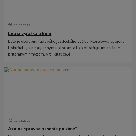
30
.
06
.
2022
Letná vyrážka u koní
Leto je obdobím radového jezdeckého vyžitia, ktoré býva spojené
bohužiaľ aj s nepríjemným faktorom, a to s obťažujúcim a všade
prítomným hmyzom. V t...
čítať celé
12
.
05
.
2022
Ako na správne pasenie po zime?