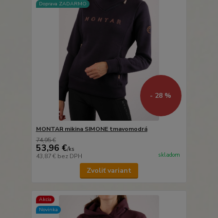
Doprava ZADARMO
- 28 %
MONTAR mikina SIMONE tmavomodrá
74,95 €
53,96 €
/
ks
skladom
43,87 €
bez DPH
Zvoliť variant
Akcia
Novinka