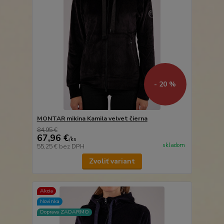
- 20 %
MONTAR mikina Kamila velvet čierna
84,95 €
67,96 €
/
ks
skladom
55,25 €
bez DPH
Zvoliť variant
Akcia
Novinka
Doprava ZADARMO