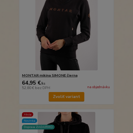
MONTAR mikina SIMONE čierna
64,95 €
/
ks
na objednávku
52,80 €
bez DPH
Zvoliť variant
Akcia
Novinka
Doprava ZADARMO