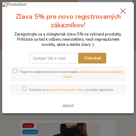
0
ks
EUR
za
0 €
Zľava 5% pre novo registrovaných
zákazníkov!
Menu
Zaregistrujte sa a získajte tak zľavu 5% na vybrané produkty.
Prihláste sa tiež k odberu newslettera, nech neprepásnete
Hľadať
novinky, akcie a ďalšie zľavy :).
Úvod
Značka oblečenia MONTAR ZĽAVY!
Mikiny
Odoslať
Mikiny
Prajem si odoberať novinky e-mailom podľa
podmienok spracovania osobných
údajov
.
Najnovšie
Najlacnejšie
Najdrahšie
Súhlasím so
spracovaním osobných údajov
pre účely registrácie.
Zobrazujem 1-6 z 6
Zatvoriť
strana
z 1
Akcia
Novinka