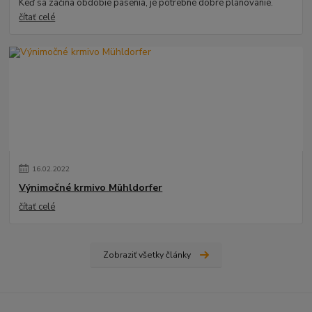
Keď sa začína obdobie pasenia, je potrebné dobré plánovanie.
čítať celé
16
.
02
.
2022
Výnimočné krmivo Mühldorfer
čítať celé
Zobraziť všetky články