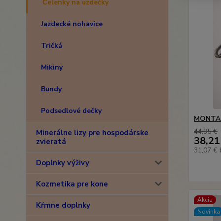
Čelenky na uzdečky
Jazdecké nohavice
Tričká
Mikiny
Bundy
Podsedlové dečky
MONTAR
44,95 €
Minerálne lizy pre hospodárske
38,21
zvieratá
31,07 €
Doplnky výživy
Kozmetika pre kone
Akcia
Kŕmne doplnky
Novinka