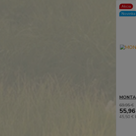
Akcia
Novinka
MONTAR 
69,95 €
55,96
45,50 €