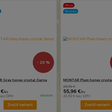
Akcia
Novinka
- 20 %
Grey honey crystal čierna
MONTAR Plum honey crystal
69,95 €
 €
55,96 €
/
ks
/
ks
skladom
bez DPH
45,50 €
bez DPH
Zvoliť variant
Zvoliť variant