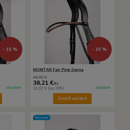
- 15 %
- 15 %
MONTAR Fair Pink čierna
44,95 €
38,21 €
/
ks
skladom
skladom
31,07 €
bez DPH
Zvoliť variant
Novinka