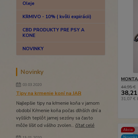
Oleje
KRMIVO - 10% ( kvôli expirácii)
CBD PRODUKTY PRE PSY A
KONE
NOVINKY
Novinky
MONTAR 
03.03.2020
44,95 €
38,21
Tipy na krmenie koní na JAR
31,07 €
Najlepšie tipy na kŕmenie koňa v jarnom
období Kŕmenie koňa počas dlhších dní a
vyšších teplôt jarnej sezóny sa často
môže líšiť od vášho zvolen...
čítať celé
Akcia
Novinka
15.01.2020