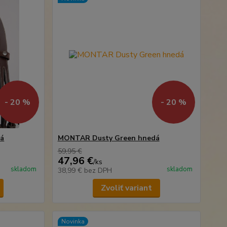
- 20 %
- 20 %
dá
MONTAR Dusty Green hnedá
59,95 €
47,96 €
/
ks
skladom
skladom
38,99 €
bez DPH
Zvoliť variant
Novinka