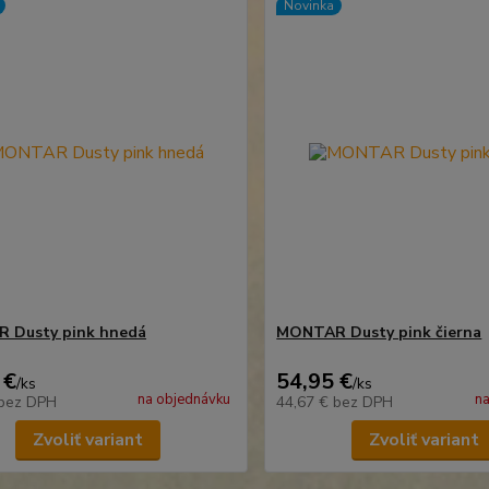
Novinka
 Dusty pink hnedá
MONTAR Dusty pink čierna
 €
54,95 €
/
ks
/
ks
na objednávku
na
bez DPH
44,67 €
bez DPH
Zvoliť variant
Zvoliť variant