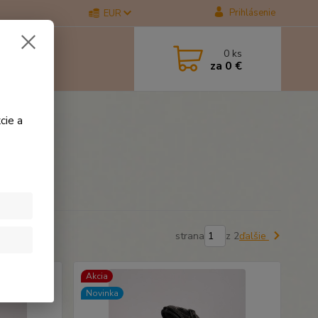
Prihlásenie
EUR
0
ks
za
0 €
cie a
strana
z 2
ďalšie
Akcia
Novinka