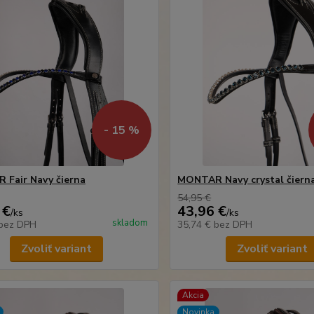
- 15 %
Fair Navy čierna
MONTAR Navy crystal čiern
54,95 €
 €
43,96 €
/
ks
/
ks
skladom
bez DPH
35,74 €
bez DPH
Zvoliť variant
Zvoliť variant
Akcia
Novinka