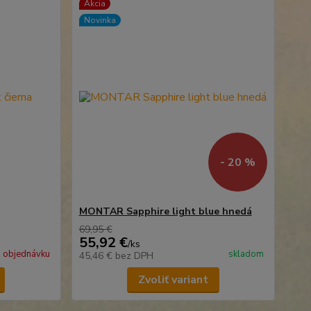
Akcia
Novinka
- 20 %
MONTAR Sapphire light blue hnedá
69,95 €
55,92 €
/
ks
 objednávku
skladom
45,46 €
bez DPH
Zvoliť variant