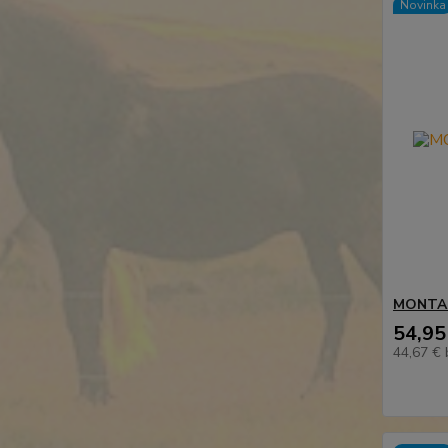
Novinka
MONTAR 
54,95
44,67 €