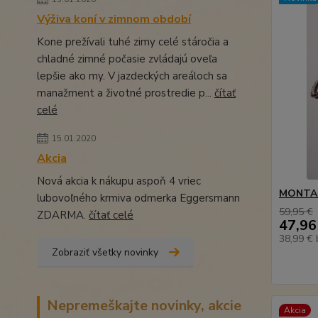
Výživa koní v zimnom období
Kone prežívali tuhé zimy celé stáročia a
chladné zimné počasie zvládajú oveľa
lepšie ako my. V jazdeckých areáloch sa
manažment a životné prostredie p...
čítať
celé
15.01.2020
Akcia
Nová akcia k nákupu aspoň 4 vriec
MONTAR
lubovoľného krmiva odmerka Eggersmann
59,95 €
ZDARMA.
čítať celé
47,96
38,99 €
Zobraziť všetky novinky
Nepremeškajte novinky, akcie
Akcia