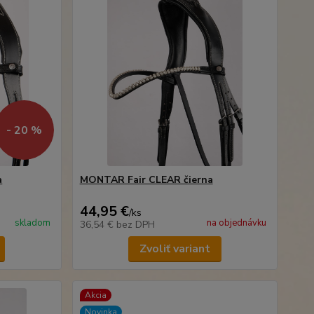
- 20 %
a
MONTAR Fair CLEAR čierna
44,95 €
/
ks
skladom
na objednávku
36,54 €
bez DPH
Zvoliť variant
Akcia
Novinka