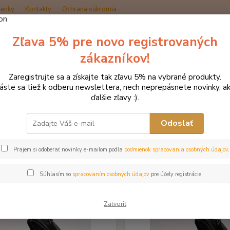
enky
Kontakty
Ochrana súkromia
Zľava 5% pre novo registrovaných
Hľadať
zákazníkov!
Zaregistrujte sa a získajte tak zľavu 5% na vybrané produkty.
načka oblečenia MONTAR ZĽAVY!
Čelenky na uzdečky
láste sa tiež k odberu newslettera, nech neprepásnete novinky, ak
ďalšie zľavy :).
nky na uzdečky
Odoslať
šie
Najlacnejšie
Najdrahšie
Prajem si odoberať novinky e-mailom podľa
podmienok spracovania osobných údajov
.
m 1-20 z 27
Súhlasím so
spracovaním osobných údajov
pre účely registrácie.
Akcia
Zatvoriť
Novinka