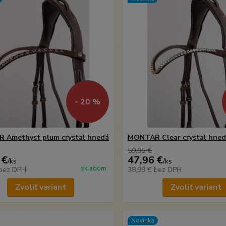
- 20 %
 Amethyst plum crystal hnedá
MONTAR Clear crystal hne
59,95 €
 €
47,96 €
/
ks
/
ks
skladom
bez DPH
38,99 €
bez DPH
Zvoliť variant
Zvoliť variant
Novinka