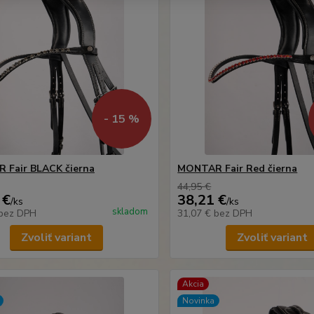
- 15 %
 Fair BLACK čierna
MONTAR Fair Red čierna
44,95 €
 €
38,21 €
/
ks
/
ks
skladom
bez DPH
31,07 €
bez DPH
Zvoliť variant
Zvoliť variant
Akcia
Novinka