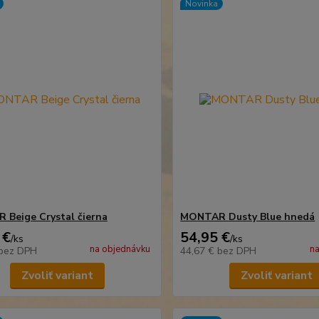
Novinka
Beige Crystal čierna
MONTAR Dusty Blue hnedá
 €
54,95 €
/
ks
/
ks
na objednávku
na
bez DPH
44,67 €
bez DPH
Zvoliť variant
Zvoliť variant