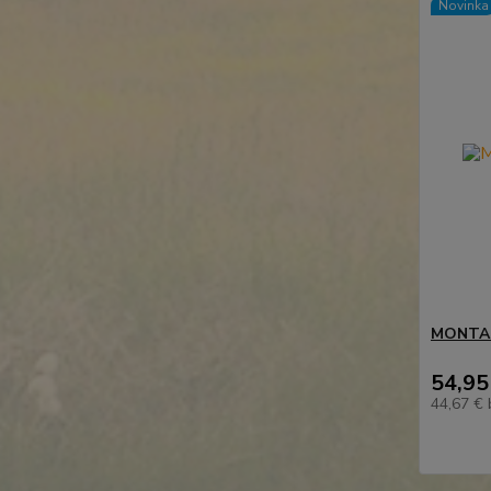
Novinka
MONTAR
54,95
44,67 €