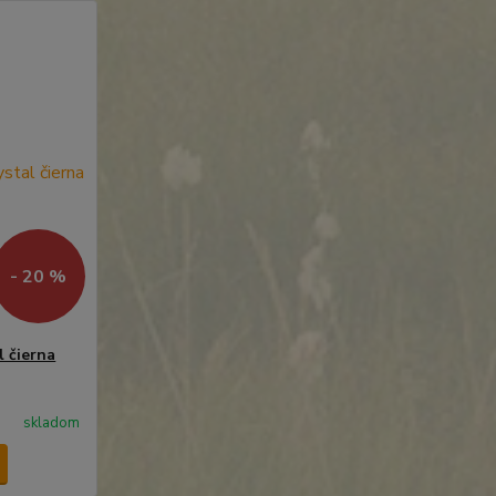
- 20 %
 čierna
skladom