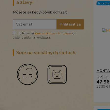
a zľavy!
Novinka
Môžete sa kedykoľvek odhlásiť.
Prihlásiť sa
Súhlasím so
spracovaním osobných údajov
za
účelom zasielania newslettera.
Sme na sociálnych sieťach
MONTAR
59,95 €
47,96
38,99 €