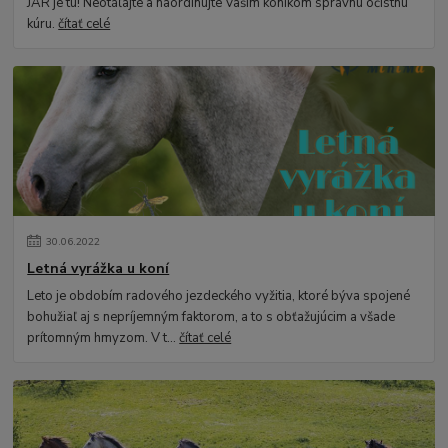
JAR je tu! Neotáľajte a naordinujte Vašim koníkom správnu očistnú
kúru.
čítať celé
30
.
06
.
2022
Letná vyrážka u koní
Leto je obdobím radového jezdeckého vyžitia, ktoré býva spojené
bohužiaľ aj s nepríjemným faktorom, a to s obťažujúcim a všade
prítomným hmyzom. V t...
čítať celé