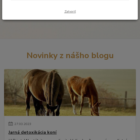
Zatvoriť
Novinky z nášho blogu
27
.
03
.
2023
Jarná detoxikácia koní