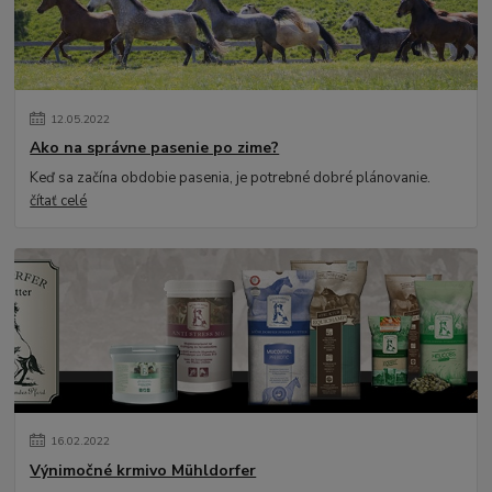
12
.
05
.
2022
Ako na správne pasenie po zime?
Keď sa začína obdobie pasenia, je potrebné dobré plánovanie.
čítať celé
16
.
02
.
2022
Výnimočné krmivo Mühldorfer