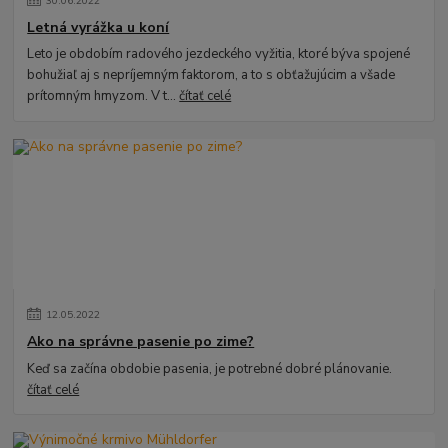
30
.
06
.
2022
Letná vyrážka u koní
Leto je obdobím radového jezdeckého vyžitia, ktoré býva spojené
bohužiaľ aj s nepríjemným faktorom, a to s obťažujúcim a všade
prítomným hmyzom. V t...
čítať celé
12
.
05
.
2022
Ako na správne pasenie po zime?
Keď sa začína obdobie pasenia, je potrebné dobré plánovanie.
čítať celé