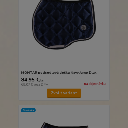
MONTAR podsedlová dečka Navy Jump Dlux
84,95 €
/
ks
na objednávku
69,07 €
bez DPH
Zvoliť variant
Novinka