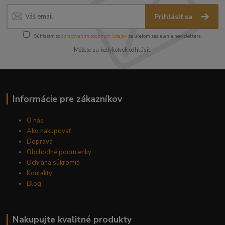
Prihlásiť sa
Súhlasím so
spracovaním osobných údajov
za účelom zasielania newslettera.
Môžete sa kedykoľvek odhlásiť.
Informácie pre zákazníkov
O nás
Ako nakupovať
Doprava
Obchodné podmienky
Ochrana súkromia
Kontakty
Blog
Nakupujte kvalitné produkty