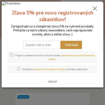
0
ks
EUR
za
0 €
Zľava 5% pre novo registrovaných
zákazníkov!
Menu
Zaregistrujte sa a získajte tak zľavu 5% na vybrané produkty.
Prihláste sa tiež k odberu newslettera, nech neprepásnete
Hľadať
novinky, akcie a ďalšie zľavy :).
Úvod
Značka oblečenia MONTAR ZĽAVY!
Podsedlové dečky
Odoslať
Podsedlové dečky
Prajem si odoberať novinky e-mailom podľa
podmienok spracovania osobných
údajov
.
Najnovšie
Najlacnejšie
Najdrahšie
Súhlasím so
spracovaním osobných údajov
pre účely registrácie.
Zobrazujem 1-9 z 9
Zatvoriť
strana
z 1
Novinka