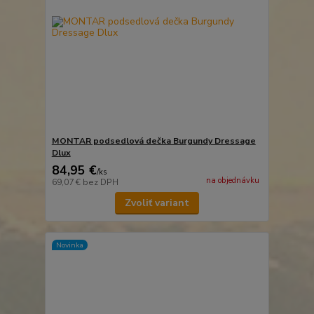
MONTAR podsedlová dečka Burgundy Dressage
Dlux
84,95 €
/
ks
na objednávku
69,07 €
bez DPH
Zvoliť variant
Novinka