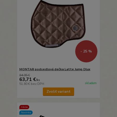
- 25 %
MONTAR podsedlová dečka Latte Jump Dlux
84,95 €
63,71 €
/
ks
skladom
51,80 €
bez DPH
Zvoliť variant
Akcia
Novinka