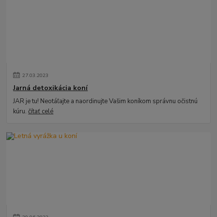
27
.
03
.
2023
Jarná detoxikácia koní
JAR je tu! Neotáľajte a naordinujte Vašim koníkom správnu očistnú
kúru.
čítať celé