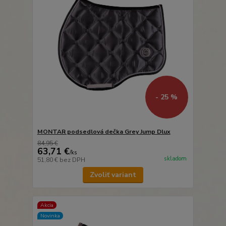
- 25 %
MONTAR podsedlová dečka Grey Jump Dlux
84,95 €
63,71 €
/
ks
skladom
51,80 €
bez DPH
Zvoliť variant
Akcia
Novinka