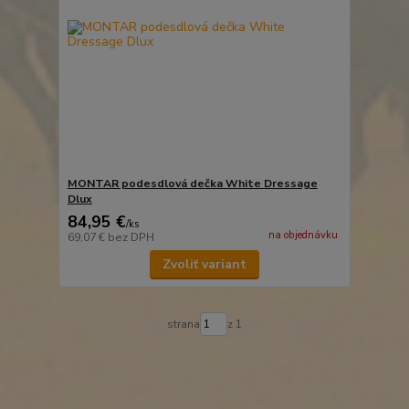
MONTAR podesdlová dečka White Dressage
Dlux
84,95 €
/
ks
na objednávku
69,07 €
bez DPH
Zvoliť variant
strana
z 1