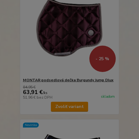
- 25 %
MONTAR podsedlová dečka Burgundy Jump Dlux
84,95 €
63,91 €
/
ks
skladom
51,96 €
bez DPH
Zvoliť variant
Novinka