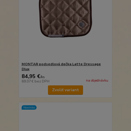
MONTAR podsedlová dečka Latte Dressage
Dlux
84,95 €
/
ks
na objednávku
69,07 €
bez DPH
Zvoliť variant
Novinka