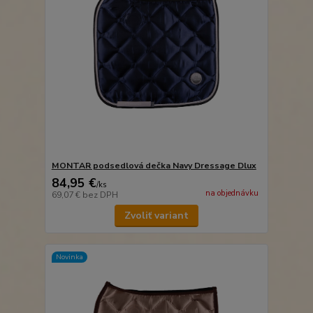
MONTAR podsedlová dečka Navy Dressage Dlux
84,95 €
/
ks
na objednávku
69,07 €
bez DPH
Zvoliť variant
Novinka