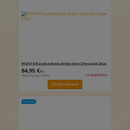
MONTAR podsedlová dečka Grey Dressage Dlux
84,95 €
/
ks
na objednávku
69,07 €
bez DPH
Zvoliť variant
Novinka