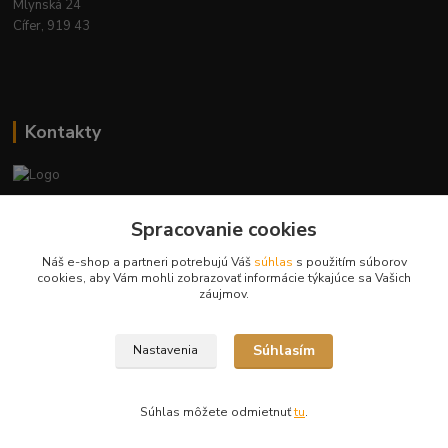
Mlynská 24
Cífer, 919 43
Kontakty
Ing. Miriam Botíková
Spracovanie cookies
+421 944 394 715
(Po-Pia, 8-17 hod.)
Náš e-shop a partneri potrebujú Váš
súhlas
s použitím súborov
cookies, aby Vám mohli zobrazovať informácie týkajúce sa Vašich
info@krmivamirima.sk
záujmov.
Súhlasím
Nastavenia
Súhlas môžete odmietnuť
tu
.
Vytvorené na
Eshop-rychlo.sk