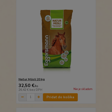
Natur Müsli 20 kg
32,50 €
/
ks
Nie je skladom
26,42 €
bez DPH
Pridať do košíka