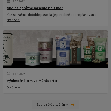
12
.
05
.
2022
Ako na správne pasenie po zime?
Keď sa začína obdobie pasenia, je potrebné dobré plánovanie.
čítať celé
16
.
02
.
2022
Výnimočné krmivo Mühldorfer
čítať celé
Zobraziť všetky články