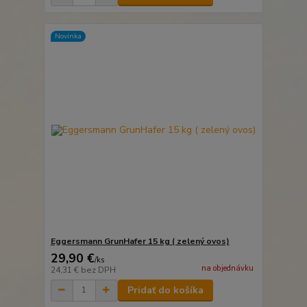
Novinka
Eggersmann GrunHafer 15 kg ( zelený ovos)
29,90 €
/
ks
na objednávku
24,31 €
bez DPH
Pridať do košíka