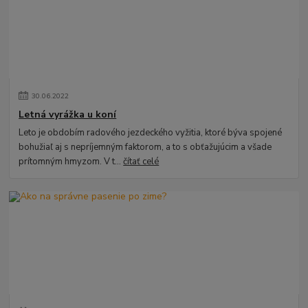
30
.
06
.
2022
Letná vyrážka u koní
Leto je obdobím radového jezdeckého vyžitia, ktoré býva spojené
bohužiaľ aj s nepríjemným faktorom, a to s obťažujúcim a všade
prítomným hmyzom. V t...
čítať celé