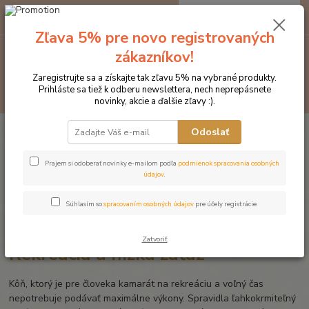
0
ks
EUR
za
0 €
Zľava 5% pre novo registrovaných
zákazníkov!
Menu
Zaregistrujte sa a získajte tak zľavu 5% na vybrané produkty.
Prihláste sa tiež k odberu newslettera, nech neprepásnete
Hľadať
novinky, akcie a ďalšie zľavy :).
Úvod
Krmivo pre kone EGGERSMANN
Rekreácia a nízka záťaž
Odoslať
Prajem si odoberať novinky e-mailom podľa
podmienok spracovania osobných
údajov
.
Súhlasím so
spracovaním osobných údajov
pre účely registrácie.
Zatvoriť
Rekreácia a nízka záťaž
Kôň, ktorý je pre človeka kamarát na rekreáciu a voľný čas
nepotrebuje podávať maximálne výkony. Spravidla ľahkokrmiteľný