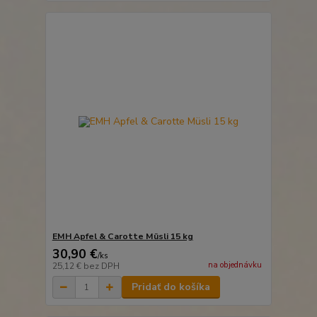
EMH Apfel & Carotte Müsli 15 kg
30,90 €
/
ks
na objednávku
25,12 €
bez DPH
Pridať do košíka