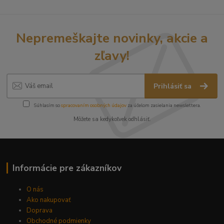
Nepremeškajte novinky, akcie a
zľavy!
Prihlásiť sa
Súhlasím so
spracovaním osobných údajov
za účelom zasielania newslettera.
Môžete sa kedykoľvek odhlásiť.
Informácie pre zákazníkov
O nás
Ako nakupovať
Doprava
Obchodné podmienky