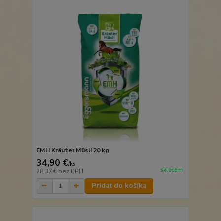
EMH Kräuter Müsli 20 kg
34,90 €
/
ks
skladom
28,37 €
bez DPH
Pridať do košíka