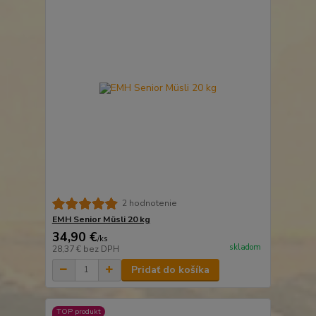
2 hodnotenie
EMH Senior Müsli 20 kg
34,90 €
/
ks
skladom
28,37 €
bez DPH
Pridať do košíka
TOP produkt