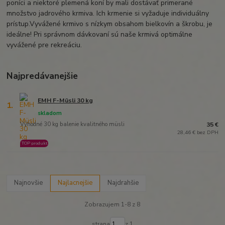
poníci a niektoré plemená koní by mali dostávať primerané
množstvo jadrového krmiva. Ich krmenie si vyžaduje individuálny
prístup.Vyvážené krmivo s nízkym obsahom bielkovín a škrobu, je
ideálne! Pri správnom dávkovaní sú naše krmivá optimálne
vyvážené pre rekreáciu.
Najpredávanejšie
EMH F-Müsli 30 kg
1.
skladom
Výhodné 30 kg balenie kvalitného müsli
35 €
28,46 € bez DPH
TOP produkt
Najnovšie
Najlacnejšie
Najdrahšie
Zobrazujem 1-8 z 8
strana
z 1