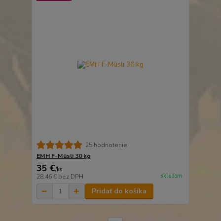
25 hodnotenie
EMH F-Müsli 30 kg
35 €
/
ks
skladom
28,46 €
bez DPH
Pridať do košíka