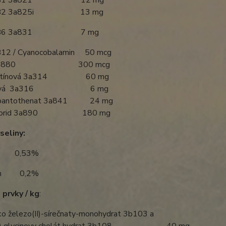
ín B1 3a821 12 mg
ín B2 3a825i 13 mg
ín B6 3a831 7 mg
B12 / Cyanocobalamin 50 mcg
ín 3a880 300 mcg
ikotínová 3a314 60 mg
istová 3a316 6 mg
-pantothenat 3a841 24 mg
chlorid 3a890 180 mg
seliny:
 0,53%
nin 0,2%
prvky / kg
:
ko železo(II)-sírečnaty-monohydrat 3b103 a