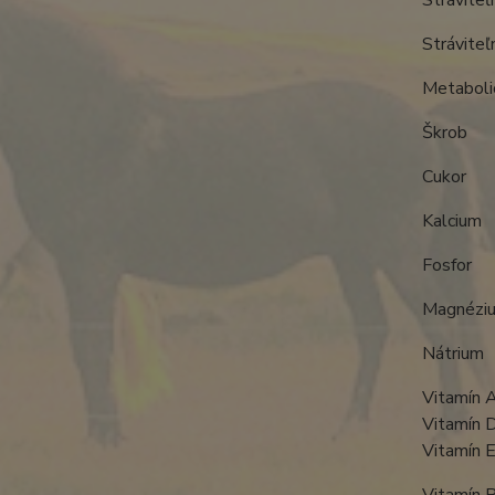
Stráv
Stráv
Metab
Š
Cu
Ka
Fo
Ma
Ná
Vitamí
Vitam
Vitam