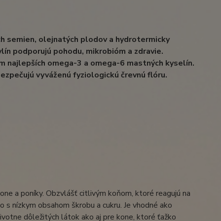
h semien, olejnatých plodov a hydrotermicky
ylín podporujú pohodu, mikrobióm a zdravie.
om najlepších omega-3 a omega-6 mastných kyselín.
ezpečujú vyváženú fyziologickú črevnú flóru.
one a poníky. Obzvlášť citlivým koňom, ktoré reagujú na
vo s nízkym obsahom škrobu a cukru. Je vhodné ako
ivotne dôležitých látok ako aj pre kone, ktoré ťažko