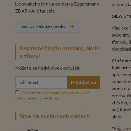
lubovoľného krmiva odmerka Eggersmann
priberajú
ZDARMA.
čítať celé
SILA BY
Zobraziť všetky novinky
Viac ako 
saponíny.
(fenikel,
Nepremeškajte novinky, akcie
obdobiach
a zľavy!
Zloženie
Kukuričné
Môžete sa kedykoľvek odhlásiť.
spracovan
koriander
Prihlásiť sa
zmes ole
Súhlasím so
spracovaním osobných údajov
za
orechy, č
účelom zasielania newslettera.
klíčkov),
soľ, kore
Sme na sociálnych sieťach
uhlie.
*Sója z 