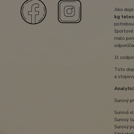
Ako dopl
kg tele
potrebou 
športové 
malo ponú
odporúča
1l zodpo
Toto dop
a stopový
Analytic
Sur
Sur
Sur
Sur