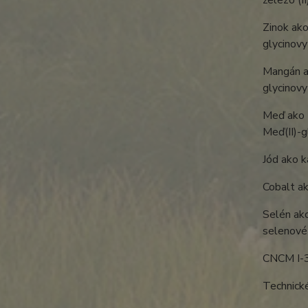
železo 
Zinok ako
glycino
Mangán a
glycin
Meď ako 
Meď(II)
Jód ak
Cobalt
Selén ak
selenové 
CNCM 
Technické