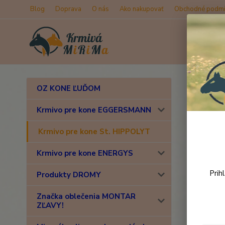
Blog
Doprava
O nás
Ako nakupovať
Obchodné podmi
Úvod
K
OZ KONE ĽUĎOM
Stru
Krmivo pre kone EGGERSMANN
Krmivo pre kone St. HIPPOLYT
Novinka
Krmivo pre kone ENERGYS
Prih
Produkty DROMY
Značka oblečenia MONTAR
ZĽAVY!