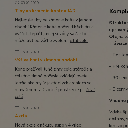
03.03.2020
Komple
Tipy na krmenie koní na JAR
Najlepšie tipy na kŕmenie koňa v jarnom
Struktur
období Kŕmenie koňa počas dlhších dní a
upravený
vyšších teplôt jarnej sezóny sa často
Olejnaté
môže líšiť od vášho zvolen...
čítať celé
Tráviace
15.01.2020
– Bez lep
Výživa koní v zimnom období
– Pre kon
Kone prežívali tuhé zimy celé stáročia a
chladné zimné počasie zvládajú oveľa
– 30 cenn
lepšie ako my. V jazdeckých areáloch sa
– S cenn
manažment a životné prostredie p...
čítať
celé
Vhodné p
15.01.2020
Vďaka špe
Akcia
obilniny,
Nová akcia k nákupu aspoň 4 vriec
krmivo pr