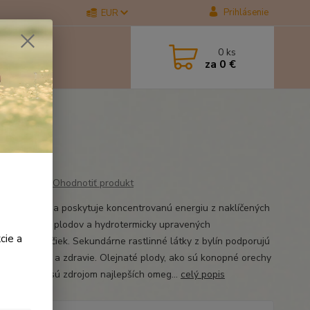
Prihlásenie
EUR
0
ks
za
0 €
Ohodnotiť produkt
ur E bez obilia poskytuje koncentrovanú energiu z naklíčených
, olejnatých plodov a hydrotermicky upravených
cie a
vinových vločiek. Sekundárne rastlinné látky z bylín podporujú
, mikrobióm a zdravie. Olejnaté plody, ako sú konopné orechy
vé semená, sú zdrojom najlepších omeg...
celý popis