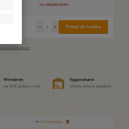
tupnosť
na objednávku
,90 €
/
ks
Pridať do košíka
93 €
bez DPH
 cenu / dostupnosť
Winderen
Eggersmann
na SVK jedine u nás
všetky krmivá skladom
Komentáre
0