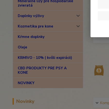
Minerálne lizy pre hospodárske
zvieratá
Doplnky výživy
Kozmetika pre kone
Kŕmne doplnky
Oleje
KRMIVO - 10% ( kvôli expirácii)
CBD PRODUKTY PRE PSY A
KONE
NOVINKY
Novinky
Kompl