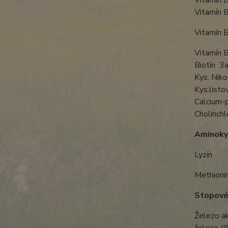
Vitam
Vitam
Vitam
Vitamín 
Biot
Kys. N
Kys.l
Calcium
Cholin
Aminoky
Lyzín
Methio
Stopové 
Železo a