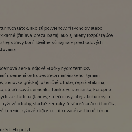
linných látok, ako sú polyfenoly, flavonoidy alebo
xikačné (žihľava, breza, baza), ako aj hlieny rozpúšťajúce
pestrej stravy koní. Ideálne sú najmä v prechodových
sťovania.
lucernová sečka, sójové vločky hydrotermicky
zmarín, semená ostropestreca mariánskeho, tymian,
ek, senovka grécka), pšeničné otruby, repná vláknina,
a, slnečnicové semienka, feniklové semienka, konopné
ých za studena (ľanový, slnečnicový, olej z kukuričných
, ryžové otruby, sladké zemiaky, fosforečnan/oxid horčíka,
é korenie, ryžové klíčky, certifikované rastlinné kŕmne
e St. Hippolyt