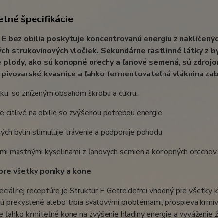
tné špecifikácie
 E bez obilia
poskytuje koncentrovanú energiu z naklíčenýc
ch strukovinových vločiek. Sekundárne rastlinné látky z b
 plody, ako sú konopné orechy a ľanové semená, sú zdroj
 pivovarské kvasnice a ľahko fermentovateľná vláknina zab
ku, so zníženým obsahom škrobu a cukru.
e citlivé na obilie so zvýšenou potrebou energie
ých bylín stimuluje trávenie a podporuje pohodu
ými mastnými kyselinami z ľanových semien a konopných orechov
re všetky poníky a kone
ciálnej receptúre je Struktur E Getreidefrei vhodný pre všetky k
 sú prekyslené alebo trpia svalovými problémami, prospieva krmi
e ľahko kŕmiteľné kone na zvýšenie hladiny energie a vyváženie ž