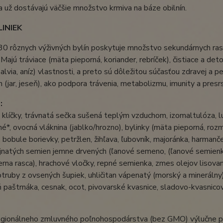
 a už dostávajú väčšie množstvo krmiva na báze obilnín.
LINIEK
30 rôznych výživných bylín poskytuje množstvo sekundárnych rast
 Majú tráviace (mäta pieporná, koriander, rebríček), čistiace a deto
 šalvia, aníz) vlastnosti, a preto sú dôležitou súčasťou zdravej a 
 (jar, jeseň), ako podpora trávenia, metabolizmu, imunity a presr
:
 klíčky, trávnatá sečka sušená teplým vzduchom, izomaltulóza, 
é*, ovocná vláknina (jablko/hrozno), bylinky (mäta pieporná, ro
, bobule borievky, petržlen, žihľava, ľubovník, majoránka, harmanč
jnatých semien jemne drvených (ľanové semeno, (ľanové semienk
ierna rasca), hrachové vločky, repné semienka, zmes olejov lisovan
 otruby z ovsených šupiek, uhličitan vápenatý (morský a minerálny)
ň paštrnáka, cesnak, ocot, pivovarské kvasnice, sladovo-kvasnicov
regionálneho zmluvného poľnohospodárstva (bez GMO) výlučne pr