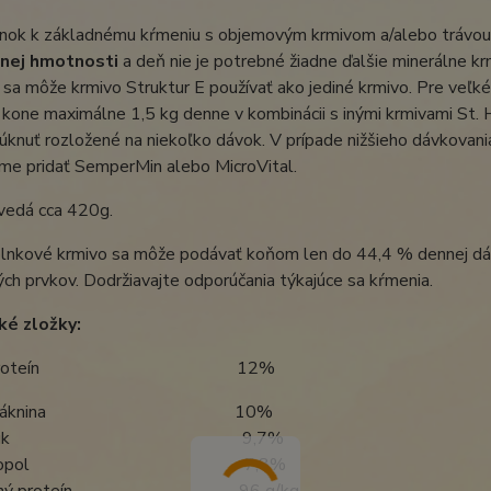
nok k základnému kŕmeniu s objemovým krmivom a/alebo trávou 
snej hmotnosti
a deň nie je potrebné žiadne ďalšie minerálne k
sa môže krmivo Struktur E používať ako jediné krmivo. Pre veľk
kone maximálne 1,5 kg denne v kombinácii s inými krmivami St. 
knuť rozložené na niekoľko dávok. V prípade nižšieho dávkovan
me pridať SemperMin alebo MicroVital.
vedá cca 420g.
lnkové krmivo sa môže podávať koňom len do 44,4 % dennej dáv
ch prvkov. Dodržiavajte odporúčania týkajúce sa kŕmenia.
ké zložky:
ový proteín 12%
ová vláknina 10%
ový tuk 9,7%
ový popol 7,8%