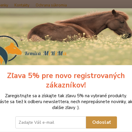
enky
Kontakty
Ochrana súkromia
Hľadať
rmivo pre kone St. HIPPOLYT
Struktur E bez obilnín 15 kg
ktur E bez obilnín 15 kg
Zľava 5% pre novo registrovaných
zákazníkov!
Strukt
Zaregistrujte sa a získajte tak zľavu 5% na vybrané produkty.
semien
láste sa tiež k odberu newslettera, nech neprepásnete novinky, ak
struko
ďalšie zľavy :).
pohodu
a ľano
Odoslať