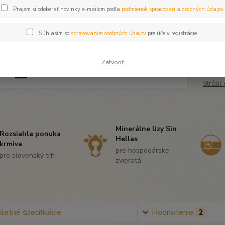
Dos
Prajem si odoberať novinky e-mailom podľa
podmienok spracovania osobných údajov
.
Súhlasím so
spracovaním osobných údajov
pre účely registrácie.
31
25,
Zatvoriť
Strážiť
Minerálne lizy Sin
Rozsiahla ponuka
Hellas
krmiva
pre hospodárske
pre slovenský trh
zvieratá
etné špecifikácie
Hodnotenie
2