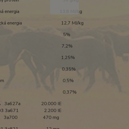
iteľný proteín 96 g/kg
iteľná energia 13,8 MJ/kg
olická energia 12,7 MJ/kg
krob 5%
kor 7,2%
lcium 1,25%
sfor 0,35%
gnézium 0,5%
trium 0,37%
n A 3a627a 20.000 IE
ín D3 3a671 2.200 IE
ín E 3a700 470 mg