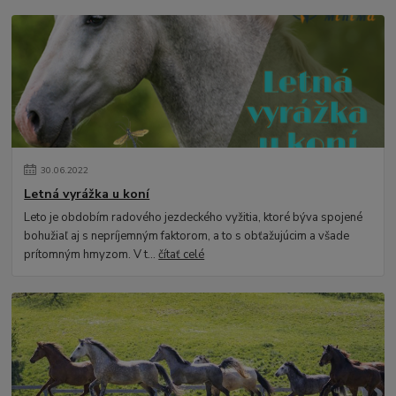
30
.
06
.
2022
Letná vyrážka u koní
Leto je obdobím radového jezdeckého vyžitia, ktoré býva spojené
bohužiaľ aj s nepríjemným faktorom, a to s obťažujúcim a všade
prítomným hmyzom. V t...
čítať celé