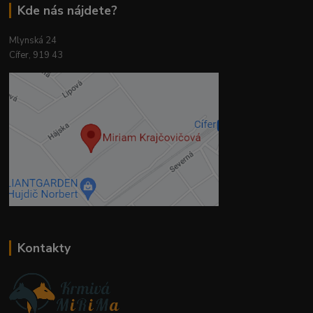
Kde nás nájdete?
Mlynská 24
Cífer, 919 43
Kontakty