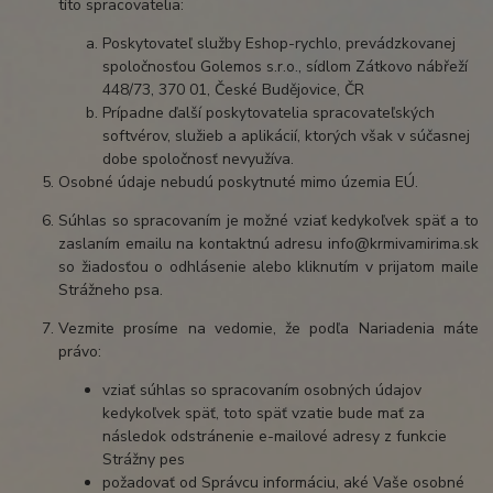
títo spracovatelia:
Poskytovateľ služby Eshop-rychlo, prevádzkovanej
spoločnosťou Golemos s.r.o., sídlom Zátkovo nábřeží
448/73, 370 01, České Budějovice, ČR
Prípadne ďalší poskytovatelia spracovateľských
softvérov, služieb a aplikácií, ktorých však v súčasnej
dobe spoločnosť nevyužíva.
Osobné údaje nebudú poskytnuté mimo územia EÚ.
Súhlas so spracovaním je možné vziať kedykoľvek späť a to
zaslaním emailu na kontaktnú adresu info@krmivamirima.sk
so žiadosťou o odhlásenie alebo kliknutím v prijatom maile
Strážneho psa.
Vezmite prosíme na vedomie, že podľa Nariadenia máte
právo:
vziať súhlas so spracovaním osobných údajov
kedykoľvek späť, toto späť vzatie bude mať za
následok odstránenie e-mailové adresy z funkcie
Strážny pes
požadovať od Správcu informáciu, aké Vaše osobné