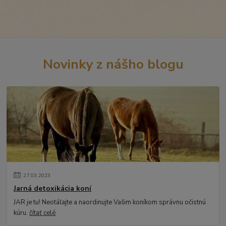
Novinky z nášho blogu
27
.
03
.
2023
Jarná detoxikácia koní
JAR je tu! Neotáľajte a naordinujte Vašim koníkom správnu očistnú
kúru.
čítať celé