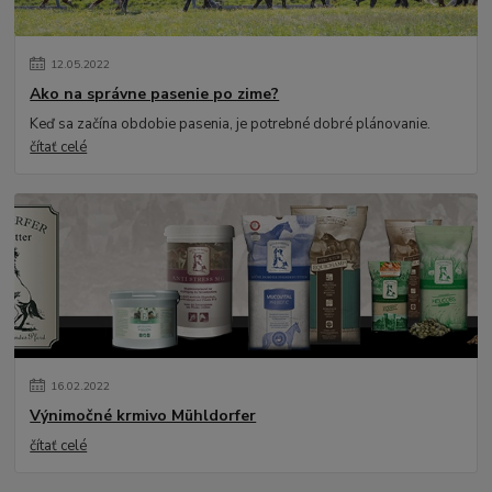
12
.
05
.
2022
Ako na správne pasenie po zime?
Keď sa začína obdobie pasenia, je potrebné dobré plánovanie.
čítať celé
16
.
02
.
2022
Výnimočné krmivo Mühldorfer
čítať celé