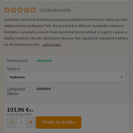
Ohodnotiť produkt
Jazdecké nohavice Kehlani posúvajú priedušný komfort na vyššiu úroveň
vďaka strečovej tkanine Yati, ktorá odvádza vlhkosť. Jazdecké nohavice
Kehlani s vysokým pásom majú športový tesný vzhľad s logom v páse a
všetky funkčné výhody obľúbenej tkaniny Yati. Jazdecké nohavice Kehlani
sú dostatočne pružn...
celý popis
Dostupnosť
skladom
Veľkosť
Cena pred
129,95 €
zľavou
103,96 €
/
ks
84,52 €
bez DPH
Pridať do košíka