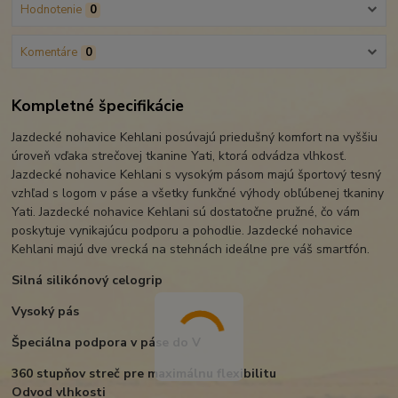
Hodnotenie
0
Komentáre
0
Kompletné špecifikácie
Jazdecké nohavice Kehlani posúvajú priedušný komfort na vyššiu
úroveň vďaka strečovej tkanine Yati, ktorá odvádza vlhkosť.
Jazdecké nohavice Kehlani s vysokým pásom majú športový tesný
vzhľad s logom v páse a všetky funkčné výhody obľúbenej tkaniny
Yati. Jazdecké nohavice Kehlani sú dostatočne pružné, čo vám
poskytuje vynikajúcu podporu a pohodlie. Jazdecké nohavice
Kehlani majú dve vrecká na stehnách ideálne pre váš smartfón.
Silná silikónový celogrip
Vysoký pás
Špeciálna podpora v páse do V
360 stupňov streč pre maximálnu flexibilitu
Odvod vlhkosti