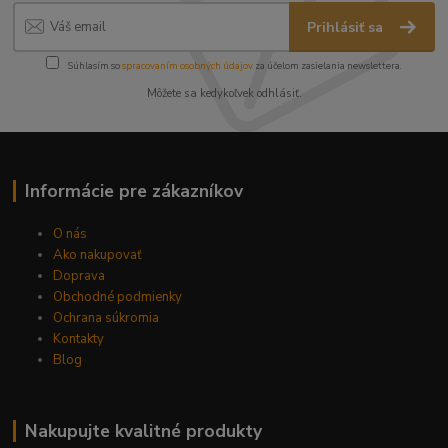
Prihlásiť sa
Súhlasím so
spracovaním osobných údajov
za účelom zasielania newslettera.
Môžete sa kedykoľvek odhlásiť.
Informácie pre zákazníkov
O nás
Ako nakupovať
Doprava
Obchodné podmienky
Ochrana súkromia
Kontakty
Blog
Nakupujte kvalitné produkty