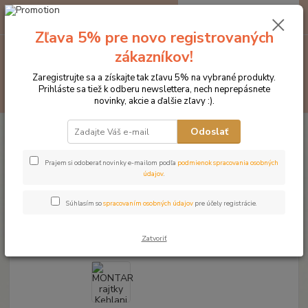
0
ks
EUR
za
0 €
Zľava 5% pre novo registrovaných
zákazníkov!
Menu
Zaregistrujte sa a získajte tak zľavu 5% na vybrané produkty.
Prihláste sa tiež k odberu newslettera, nech neprepásnete
Hľadať
novinky, akcie a ďalšie zľavy :).
Úvod
Značka oblečenia MONTAR ZĽAVY!
Jazdecké nohavice
Odoslať
MONTAR rajtky Kehlani tmavomodré s vysokým pásom
MONTAR rajtky Kehlani
Prajem si odoberať novinky e-mailom podľa
podmienok spracovania osobných
údajov
.
tmavomodré s vysokým pásom
Súhlasím so
spracovaním osobných údajov
pre účely registrácie.
- 20 %
Novinka
Akcia
Doprava ZADARMO
Zatvoriť