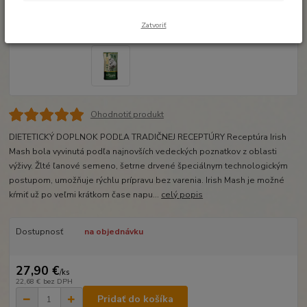
Zatvoriť
Ohodnotiť produkt
DIETETICKÝ DOPLNOK PODĽA TRADIČNEJ RECEPTÚRY Receptúra ​​Irish
Mash bola vyvinutá podľa najnovších vedeckých poznatkov z oblasti
výživy. Žlté ľanové semeno, šetrne drvené špeciálnym technologickým
postupom, umožňuje rýchlu prípravu bez varenia. Irish Mash je možné
kŕmiť už po veľmi krátkom čase napu...
celý popis
Dostupnosť
na objednávku
27,90 €
/
ks
22,68 €
bez DPH
Pridať do košíka