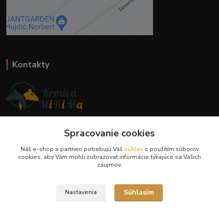
Kontakty
Ing. Miriam Botíková
+421 944 394 715
Spracovanie cookies
(Po-Pia, 8-17 hod.)
Náš e-shop a partneri potrebujú Váš
súhlas
s použitím súborov
cookies, aby Vám mohli zobrazovať informácie týkajúce sa Vašich
info@krmivamirima.sk
záujmov.
Súhlasím
Nastavenia