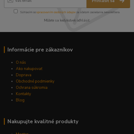
Prihlásiť sa
Súhlasím so
spracovaním osobných údajov
za účelom zasielania newslettera.
Môžete sa kedykoľvek odhlásiť.
Informácie pre zákazníkov
O nás
Ako nakupovať
Doprava
Obchodné podmienky
Ochrana súkromia
Kontakty
Blog
Nakupujte kvalitné produkty