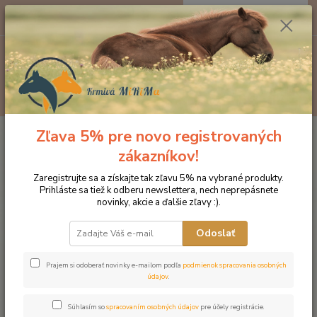
0
ks
EUR
za
0 €
Menu
Hľadať
Zľava 5% pre novo registrovaných
Úvod
Krmivo pre kone St. HIPPOLYT
Irish Mash 15 kg
zákazníkov!
Irish Mash 15 kg
Zaregistrujte sa a získajte tak zľavu 5% na vybrané produkty.
Prihláste sa tiež k odberu newslettera, nech neprepásnete
novinky, akcie a ďalšie zľavy :).
Odoslať
Prajem si odoberať novinky e-mailom podľa
podmienok spracovania osobných
údajov
.
Súhlasím so
spracovaním osobných údajov
pre účely registrácie.