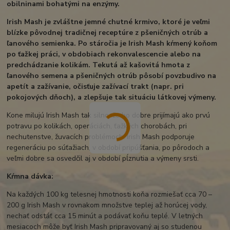
obilninami bohatými na enzýmy.
Irish Mash je zvláštne jemné chutné krmivo, ktoré je veľmi
blízke pôvodnej tradičnej receptúre z pšeničných otrúb a
ľanového semienka. Po stáročia je Irish Mash kŕmený koňom
po ťažkej práci, v obdobiach rekonvalescencie alebo na
predchádzanie kolikám. Tekutá až kašovitá hmota z
ľanového semena a pšeničných otrúb pôsobí povzbudivo na
apetít a zažívanie, očisťuje zažívací trakt (napr. pri
pokojových dňoch), a zlepšuje tak situáciu látkovej výmeny.
Kone milujú Irish Mash tak silno, že ho dobre prijímajú ako prvú
potravu po kolikách, operáciách, ťažkých chorobách, pri
nechutenstve, žuvacích problémoch. Irish Mash podporuje
regeneráciu po súťažiach, v období pripúšťania, po pôrodoch a
veľmi dobre sa osvedčil aj v období pĺznutia a výmeny srsti.
Kŕmna dávka:
Na každých 100 kg telesnej hmotnosti koňa rozmiešať cca 70 –
200 g Irish Mash v rovnakom množstve teplej až horúcej vody,
nechať odstáť cca 15 minút a podávať koňu teplé. V letných
mesiacoch môže byť Irish Mash pripravovaný aj so studenou