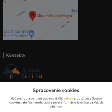
Kontakty
Ing. Miriam Botíková
+421 944 394 715
Spracovanie cookies
(Po-Pia, 8-17 hod.)
Náš e-shop a partneri potrebujú Váš
súhlas
s použitím súborov
cookies, aby Vám mohli zobrazovať informácie týkajúce sa Vašich
info@krmivamirima.sk
záujmov.