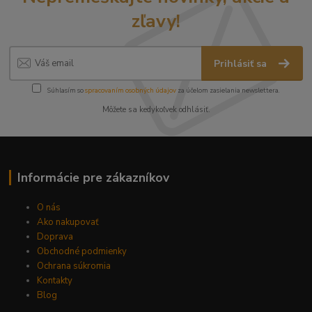
zľavy!
Prihlásiť sa
Súhlasím so
spracovaním osobných údajov
za účelom zasielania newslettera.
Môžete sa kedykoľvek odhlásiť.
Informácie pre zákazníkov
O nás
Ako nakupovať
Doprava
Obchodné podmienky
Ochrana súkromia
Kontakty
Blog