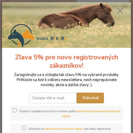
0
ks
EUR
za
0 €
Menu
Hľadať
Zľava 5% pre novo registrovaných
Úvod
Krmivo pre kone St. HIPPOLYT
Hesta MIX Light energy 20 kg
zákazníkov!
Hesta MIX Light energy 20 kg
Zaregistrujte sa a získajte tak zľavu 5% na vybrané produkty.
Prihláste sa tiež k odberu newslettera, nech neprepásnete
novinky, akcie a ďalšie zľavy :).
Odoslať
Prajem si odoberať novinky e-mailom podľa
podmienok spracovania osobných
údajov
.
Súhlasím so
spracovaním osobných údajov
pre účely registrácie.