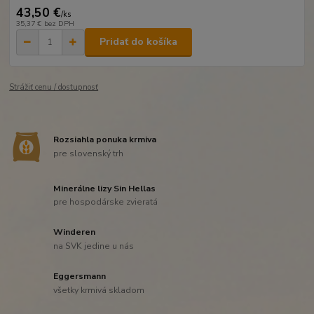
43,50 €
/
ks
35,37 €
bez DPH
Pridať do košíka
Strážiť cenu / dostupnosť
Rozsiahla ponuka krmiva
pre slovenský trh
Minerálne lizy Sin Hellas
pre hospodárske zvieratá
Winderen
na SVK jedine u nás
Eggersmann
všetky krmivá skladom