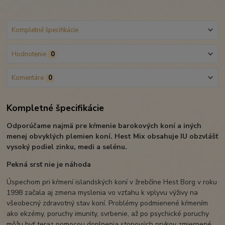
Kompletné špecifikácie
Hodnotenie
0
Komentáre
0
Kompletné špecifikácie
Odporúčame najmä pre kŕmenie barokových koní a iných
menej obvyklých plemien koní. Hest Mix obsahuje IU obzvlášť
vysoký podiel zinku, medi a selénu.
Pekná srsť nie je náhoda
Úspechom pri kŕmení islandských koní v žrebčíne Hest Borg v roku
1998 začala aj zmena myslenia vo vzťahu k vplyvu výživy na
všeobecný zdravotný stav koní. Problémy podmienené kŕmením
ako ekzémy, poruchy imunity, svrbenie, až po psychické poruchy
môžu byť teraz pomocou doplnenia stopových prvkov zmiernené