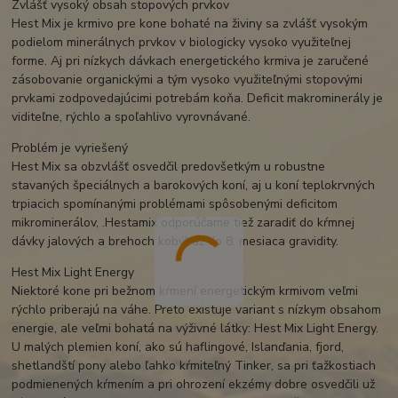
Zvlášť vysoký obsah stopových prvkov
Hest Mix je krmivo pre kone bohaté na živiny sa zvlášť vysokým
podielom minerálnych prvkov v biologicky vysoko využiteľnej
forme. Aj pri nízkych dávkach energetického krmiva je zaručené
zásobovanie organickými a tým vysoko využiteľnými stopovými
prvkami zodpovedajúcimi potrebám koňa. Deficit makrominerály je
viditeľne, rýchlo a spoľahlivo vyrovnávané.
Problém je vyriešený
Hest Mix sa obzvlášť osvedčil predovšetkým u robustne
stavaných špeciálnych a barokových koní, aj u koní teplokrvných
trpiacich spomínanými problémami spôsobenými deficitom
mikrominerálov, .Hestamix odporúčame tiež zaradiť do kŕmnej
dávky jalových a brehoch kobýl až do 8. mesiaca gravidity.
Hest Mix Light Energy
Niektoré kone pri bežnom kŕmení energetickým krmivom veľmi
rýchlo priberajú na váhe. Preto existuje variant s nízkym obsahom
energie, ale veľmi bohatá na výživné látky: Hest Mix Light Energy.
U malých plemien koní, ako sú haflingové, Islanďania, fjord,
shetlandští pony alebo ľahko kŕmiteľný Tinker, sa pri ťažkostiach
podmienených kŕmením a pri ohrození ekzémy dobre osvedčili už