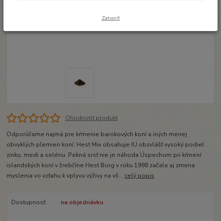
Zatvoriť
Ohodnotiť produkt
Odporúčame najmä pre kŕmenie barokových koní a iných menej
obvyklých plemien koní. Hest Mix obsahuje IU obzvlášť vysoký podiel
zinku, medi a selénu. Pekná srsť nie je náhoda Úspechom pri kŕmení
islandských koní v žrebčíne Hest Borg v roku 1998 začala aj zmena
myslenia vo vzťahu k vplyvu výživy na vš...
celý popis
Dostupnosť
na objednávku