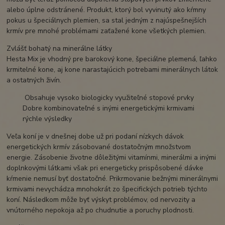
alebo úplne odstránené. Produkt, ktorý bol vyvinutý ako kŕmny
pokus u špeciálnych plemien, sa stal jedným z najúspešnejších
krmív pre mnohé problémami zaťažené kone všetkých plemien.
Zvlášť bohatý na minerálne látky
Hesta Mix je vhodný pre barokový kone, špeciálne plemená, ľahko
krmitelné kone, aj kone narastajúcich potrebami minerálnych látok
a ostatných živín.
Obsahuje vysoko biologicky využiteľné stopové prvky
Dobre kombinovateľné s inými energetickými krmivami
rýchle výsledky
Veľa koní je v dnešnej dobe už pri podaní nízkych dávok
energetických krmív zásobované dostatočným množstvom
energie. Zásobenie životne dôležitými vitamínmi, minerálmi a inými
doplnkovými látkami však pri energeticky prispôsobené dávke
kŕmenie nemusí byť dostatočné. Prikrmovanie bežnými minerálnymi
krmivami nevychádza mnohokrát zo špecifických potrieb týchto
koní. Následkom môže byť výskyt problémov, od nervozity a
vnútorného nepokoja až po chudnutie a poruchy plodnosti.