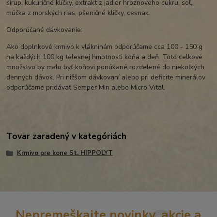
sirup, kukuričné klíčky, extrakt z jadier hroznového cukru, soľ,
múčka z morských rias, pšeničné klíčky, cesnak.
Odporúčané dávkovanie:
Ako doplnkové krmivo k vlákninám odporúčame cca 100 - 150 g
na každých 100 kg telesnej hmotnosti koňa a deň. Toto celkové
množstvo by malo byť koňovi ponúkané rozdelené do niekoľkých
denných dávok. Pri nižšom dávkovaní alebo pri deficite minerálov
odporúčame pridávať Semper Min alebo Micro Vital.
Tovar zaradený v kategóriách
Krmivo pre kone St. HIPPOLYT
Nepremeškajte novinky, akcie a