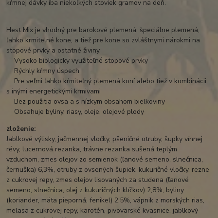
kŕmnej dávky iba niekoľkých stoviek gramov na deň.
Hest Mix je vhodný pre barokové plemená, špeciálne plemená,
ľahko krmitelné kone, a tiež pre kone so zvláštnymi nárokmi na
stopové prvky a ostatné živiny.
Vysoko biologicky využiteľné stopové prvky
Rýchly kŕmny úspech
Pre veľmi ľahko kŕmiteľný plemená koní alebo tiež v kombinácii
s inými energetickými krmivami
Bez použitia ovsa a s nízkym obsahom bielkoviny
Obsahuje byliny, riasy, oleje, olejové plody
zloženie:
Jablkové výlisky, jačmennej vločky, pšeničné otruby, šupky vínnej
révy, lucernová rezanka, trávne rezanka sušená teplým
vzduchom, zmes olejov zo semienok (ľanové semeno, slnečnica,
černuška) 6,3%, otruby z ovsených šupiek, kukuričné vločky, rezne
z cukrovej repy, zmes olejov lisovaných za studena (ľanové
semeno, slnečnica, olej z kukuričných klíčkov) 2,8%, byliny
(koriander, mäta pieporná, fenikel) 2,5%, vápnik z morských rias,
melasa z cukrovej repy, karotén, pivovarské kvasnice, jablkový