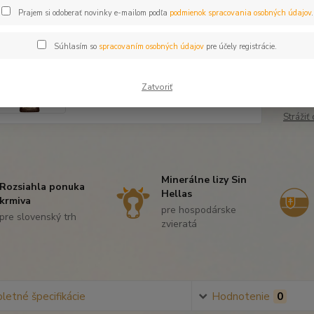
Dos
Prajem si odoberať novinky e-mailom podľa
podmienok spracovania osobných údajov
.
Súhlasím so
spracovaním osobných údajov
pre účely registrácie.
39
32,
Zatvoriť
Strážiť
Minerálne lizy Sin
Rozsiahla ponuka
Hellas
krmiva
pre hospodárske
pre slovenský trh
zvieratá
etné špecifikácie
Hodnotenie
0