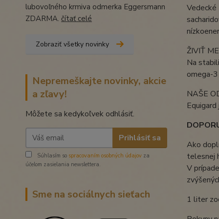
lubovoľného krmiva odmerka Eggersmann
Vedecké š
ZDARMA.
čítať celé
sacharido
nízkoener
Zobraziť všetky novinky
ŽIVIŤ 
Na stabil
omega-3 m
Nepremeškajte novinky, akcie
a zľavy!
NAŠE O
Equigard 
Môžete sa kedykoľvek odhlásiť.
DOPORU
Prihlásiť sa
Ako dopl
telesnej 
Súhlasím so
spracovaním osobných údajov
za
účelom zasielania newslettera.
V prípade
zvýšených
Sme na sociálnych sieťach
1 liter z