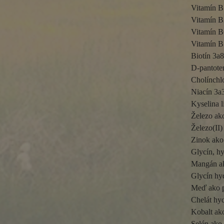
Vitamín B
Vitamín B
Vitamín B
Vitamín B
Biotín 3a
D-pantote
Cholínchl
Niacín 3a
Kyselina l
Železo ak
Železo(II)
Zinok ako 
Glycín, hy
Mangán ak
Glycín hy
Meď ako p
Chelát hyd
Kobalt ako
Selén ako 