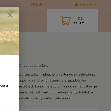
Prihlásenie
EUR
0
ks
za
0 €
Ohodnotiť produkt
rd Müsli s vitálnymi látkami ideálne pri sklonoch k schváteniu
, EMS, Cushingovmu syndrómu, Tying-up a žalúdočným
cie a
.Pri ľahko kŕmiteľných koňoch alebo pri koňoch s nadváhou je
ležitejšie jasne rozlišovať medzi potrebou vitálnych látok a
. Ak sa už vyskytli poruchy meta...
celý popis