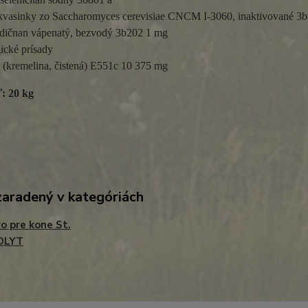
kvasinky zo Saccharomyces cerevisiae CNCM I-3060, inaktivované 3b
odičnan vápenatý, bezvodý 3b202 1 mg

cké prísady

 (kremelina, čistená) E551c 10 375 mg
: 20 kg
zaradený v kategóriách
o pre kone St.
OLYT