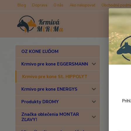
Blog
Doprava
O nás
Ako nakupovať
Obchodné podmi
Úvod
K
OZ KONE ĽUĎOM
Equi
Krmivo pre kone EGGERSMANN
Krmivo pre kone St. HIPPOLYT
Novinka
Krmivo pre kone ENERGYS
Prih
Produkty DROMY
Značka oblečenia MONTAR
ZĽAVY!