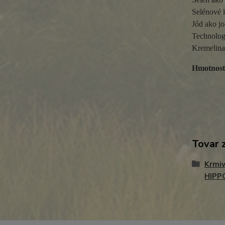
Selénové 
Jód ako j
Technologi
Kremelina
Hmotnosť
Tovar 
Krmiv
HIPP