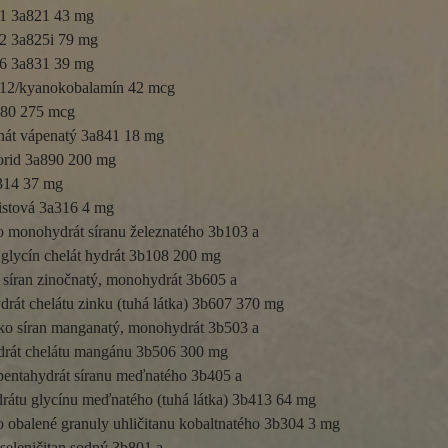
1 3a821 43 mg

2 3a825i 79 mg

6 3a831 39 mg

12/kyanokobalamín 42 mcg

880 275 mcg

nát vápenatý 3a841 18 mg

orid 3a890 200 mg

314 37 mg

istová 3a316 4 mg

o monohydrát síranu železnatého 3b103 a

 glycín chelát hydrát 3b108 200 mg

síran zinočnatý, monohydrát 3b605 a

drát chelátu zinku (tuhá látka) 3b607 370 mg

o síran manganatý, monohydrát 3b503 a

drát chelátu mangánu 3b506 300 mg

entahydrát síranu meďnatého 3b405 a

rátu glycínu meďnatého (tuhá látka) 3b413 64 mg

 obalené granuly uhličitanu kobaltnatého 3b304 3 mg

seleničitan sodný 3b801 a
