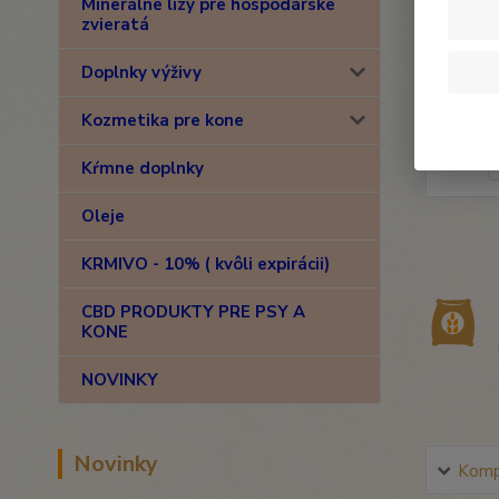
Minerálne lizy pre hospodárske
zvieratá
Doplnky výživy
Kozmetika pre kone
Kŕmne doplnky
Oleje
KRMIVO - 10% ( kvôli expirácii)
CBD PRODUKTY PRE PSY A
KONE
NOVINKY
Novinky
Kompl