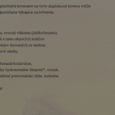
mpletnými krmivami sa toto doplnkové krmivo môže
porúčania týkajúce sa kŕmenia.
, ovocná vláknina (jablko/hrozno),
ná a zmes olejových koláčov 
olejov lisovaných za studena
ové otruby, 
umarát/fosfát/síran, 
čky hydrotermálne štiepené*, cesnak, 
tlinné potravinárske uhlie, kurkuma

yt