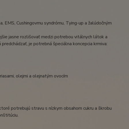
pyta, EMS, Cushingovmu syndrómu, Tying-up a žalúdočným
jšie jasne rozlišovať medzi potrebou vitálnych látok a
 predchádzať, je potrebná špeciálna koncepcia krmiva:
riasami, olejmi a olejnatým ovocím
 ktoré potrebujú stravu s nízkym obsahom cukru a škrobu
štitúciu.