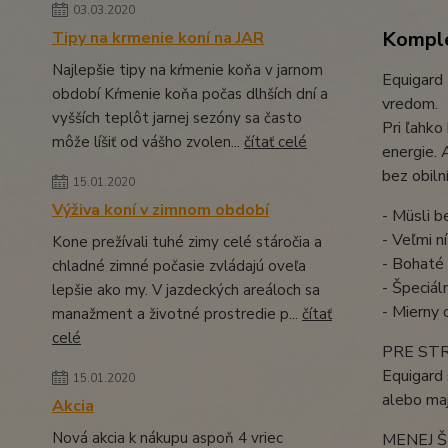
03.03.2020
Komple
Tipy na krmenie koní na JAR
Najlepšie tipy na kŕmenie koňa v jarnom
Equigard 
období Kŕmenie koňa počas dlhších dní a
vredom.
vyšších teplôt jarnej sezóny sa často
Pri ľahko
môže líšiť od vášho zvolen...
čítať celé
energie. 
bez obiln
15.01.2020
Výživa koní v zimnom období
- Müsli b
- Veľmi n
Kone prežívali tuhé zimy celé stáročia a
- Bohaté 
chladné zimné počasie zvládajú oveľa
- Špeciál
lepšie ako my. V jazdeckých areáloch sa
- Mierny 
manažment a životné prostredie p...
čítať
celé
PRE STR
Equigard 
15.01.2020
alebo maj
Akcia
Nová akcia k nákupu aspoň 4 vriec
MENEJ Š