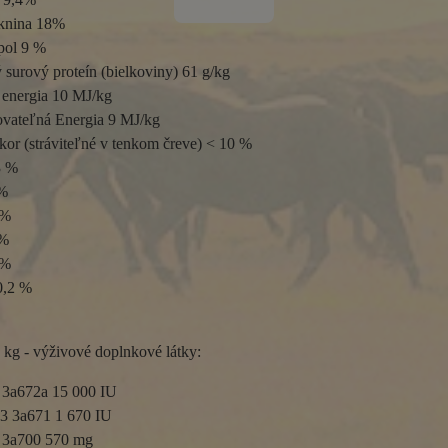
knina 18%

ol 9 %

ý surový proteín (bielkoviny) 61 g/kg

á energia 10 MJ/kg

ovateľná Energia 9 MJ/kg

kor (stráviteľné v tenkom čreve) < 10 %

 %

%

%

%

%

0,2 %
 kg - výživové doplnkové látky:
 3a672a 15 000 IU

3 3a671 1 670 IU

 3a700 570 mg
