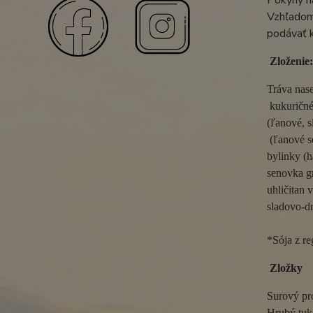
Pokyny n
Vzhľadom
podávať k
Zloženie:
Tráva nas
 kukuričné
(ľanové, s
 (ľanové s
bylinky (h
senovka gr
uhličitan 
sladovo-dr
*Sója z r
Zložky
Surový pro
Hrubý tuk