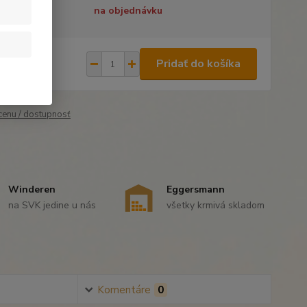
tupnosť
na objednávku
,90 €
/
ks
Pridať do košíka
44 €
bez DPH
 cenu / dostupnosť
Winderen
Eggersmann
na SVK jedine u nás
všetky krmivá skladom
Komentáre
0