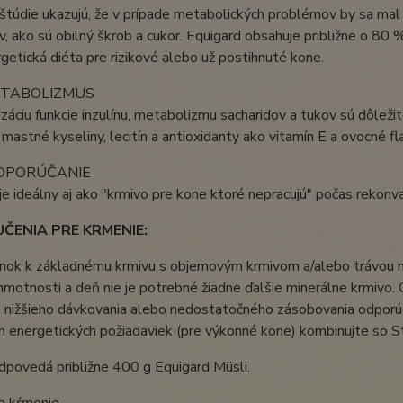
túdie ukazujú, že v prípade metabolických problémov by sa mal 
v, ako sú obilný škrob a cukor. Equigard obsahuje približne o 80 
getická diéta pre rizikové alebo už postihnuté kone.
METABOLIZMUS
izáciu funkcie inzulínu, metabolizmu sacharidov a tukov sú dôležit
astné kyseliny, lecitín a antioxidanty ako vitamín E a ovocné fl
DPORÚČANIE
je ideálny aj ako "krmivo pre kone ktoré nepracujú" počas rekonv
ČENIA PRE KRMENIE:
nok k základnému krmivu s objemovým krmivom a/alebo trávou n
hmotnosti a deň nie je potrebné žiadne ďalšie minerálne krmivo.
 nižšieho dávkovania alebo nedostatočného zásobovania odporúč
 energetických požiadaviek (pre výkonné kone) kombinujte so St
odpovedá približne 400 g Equigard Müsli.