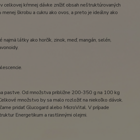
v celkovej kŕmnej dávke znížiť obsah neštruktúrovaných
% menej škrobu a cukru ako ovos, a preto je ideálny ako
é najmä látky ako horčík, zinok, meď, mangán, selén,
avonoidy.
alescencie.
a pastve. Od množstva približne 200-350 g na 100 kg
 Celkové množstvo by sa malo rozložiť na niekoľko dávok.
ame pridať Glucogard alebo MicroVital. V prípade
ruktur Energetikum a rastlinnými olejmi.