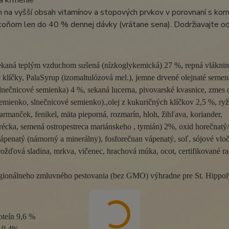
a kŕmenie
 na vyšší obsah vitamínov a stopových prvkov v porovnaní s ko
oňom len do 40 % dennej dávky (vrátane sena). Dodržiavajte od
ekaná teplým vzduchom sušená (nízkoglykemická) 27 %, repná vláknina
 ​​klíčky, PalaSyrup (izomaltulózová mel.), jemne drvené olejnaté seme
lnečnicové semienka) 4 %, sekaná lucerna, pivovarské kvasnice, zmes 
emienko, slnečnicové semienko).,olej z kukuričných klíčkov 2,5 %, ryž
armanček, fenikel, mäta pieporná, rozmarín, hloh, žihľava, koriander, 
écka, semená ostropestreca mariánskeho , tymián) 2%, oxid horečnatý/f
vápenatý (námorný a minerálny), fosforečnan vápenatý, soľ, sójové vlo
ožďová sladina, mrkva, vičenec, hrachová múka, ocot, certifikované ras
egionálneho zmluvného pestovania (bez GMO) výhradne pre St. Hippol
teín 9,6 %

 9,4%
