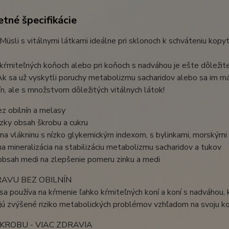
tné špecifikácie
Müsli s vitálnymi látkami ideálne pri sklonoch k schváteniu ko
 kŕmiteľných koňoch alebo pri koňoch s nadváhou je ešte dôležite
Ak sa už vyskytli poruchy metabolizmu sacharidov alebo sa im má
ín, ale s množstvom dôležitých vitálnych látok!
ez obilnín a melasy
ízky obsah škrobu a cukru
na vlákninu s nízko glykemickým indexom, s bylinkami, morskými 
na mineralizácia na stabilizáciu metabolizmu sacharidov a tukov
obsah medi na zlepšenie pomeru zinku a medi
AVU BEZ OBILNÍN
sa používa na kŕmenie ľahko kŕmiteľných koní a koní s nadváhou,
ú zvýšené riziko metabolických problémov vzhľadom na svoju kon
KROBU - VIAC ZDRAVIA