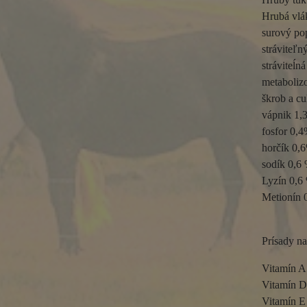
Hrubá vlá
surový pop
stráviteľn
stráviteĺn
metaboliz
škrob a cu
vápnik 1,3
fosfor 0,4
horčík 0,6
sodík 0,6 
Lyzín 0,6 
Metionín 
Prísady na
Vitamín A
Vitamín D
Vitamín E