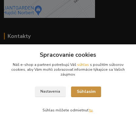
Kontakty
Spracovanie cookies
Náš e-shop a partneri potrebujú Váš
súhlas
s použitím súborov
cookies, aby Vám mohli zobrazovať informácie týkajúce sa Vašich
Ing. Miriam Botíková
záujmov.
+421 944 394 715
(Po-Pia, 8-17 hod.)
Súhlasím
Nastavenia
info@krmivamirima.sk
Súhlas môžete odmietnuť
tu
.