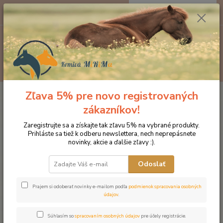
0
ks
EUR
za
0 €
Menu
Hľadať
Zľava 5% pre novo registrovaných
Úvod
Doplnky výživy
Pohybový aparát a svaly
Zinok plus
zákazníkov!
Zinok plus
Zaregistrujte sa a získajte tak zľavu 5% na vybrané produkty.
Prihláste sa tiež k odberu newslettera, nech neprepásnete
novinky, akcie a ďalšie zľavy :).
Odoslať
Prajem si odoberať novinky e-mailom podľa
podmienok spracovania osobných
údajov
.
Súhlasím so
spracovaním osobných údajov
pre účely registrácie.