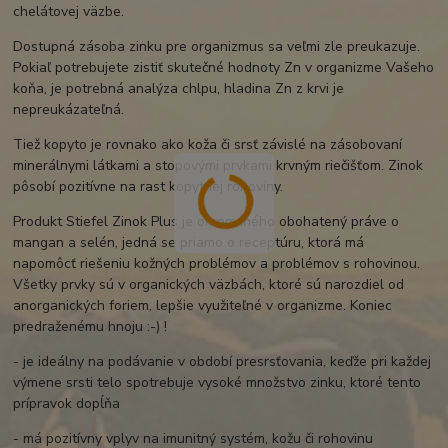
chelátovej väzbe.
Dostupná zásoba zinku pre organizmus sa veľmi zle preukazuje.
Pokiaľ potrebujete zistiť skutečné hodnoty Zn v organizme Vašeho
koňa, je potrebná analýza chlpu, hladina Zn z krvi je
nepreukázateľná.
Tiež kopyto je rovnako ako koža či srsť závislé na zásobovaní
minerálnymi látkami a stopovými prvkami krvným riečišťom. Zinok
pôsobí pozitívne na rast kopytnej rohoviny.
Produkt Stiefel Zinok Plus je okrem iného obohatený práve o
mangan a selén, jedná se priamo o receptúru, ktorá má
napomôcť riešeniu kožných problémov a problémov s rohovinou.
Všetky prvky sú v organických väzbách, ktoré sú narozdiel od
anorganických foriem, lepšie využiteľné v organizme. Koniec
predraženému hnoju :-) !
- je ideálny na podávanie v období presrsťovania, keďže pri každej
výmene srsti telo spotrebuje vysoké množstvo zinku, ktoré tento
prípravok dopĺňa
- má pozitívny vplyv na imunitný systém, kožu či rohovinu