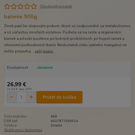
Ohodnotiť produkt
balenie 900g
Zinok patrí ke stopovým prvkom, ktoré sú zodpovedné za metabolismus
a sú súčasťou mnohých enzýmov. Podiela se na raste a regenerácii
buniek a pôsobí pozitívne pri kožných problémoch, pri hojení raniek a
obnovení poškodených tkanív. Nedostatok zinku (a/alebo mangánu) se
môže prejaviť p...
celý popis
Dostupnosť
skladom
26,99 €
21,94 €
bez DPH
Pridať do košíka
Číslo produktu:
688
EAN kód:
4037877058014
Výrobca:
Stiefel
Strážiť cenu / dostupnosť