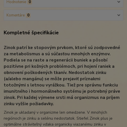
Hodnotenie
0
Komentáre
0
Kompletné špecifikácie
Zinok patrí ke stopovým prvkom, ktoré sú zodpovedné
za metabolismus a sú súčasťou mnohých enzýmov.
Podiela se na raste a regenerácii buniek a pôsobí
pozitívne pri kožných problémoch, pri hojení raniek a
obnovení poškodených tkanív. Nedostatok zinku
(a/alebo mangánu) se môže prejaviť príznakmi
totožnými s letnou vyrážkou. Tiež pre správnu funkciu
imunitného i hormonálneho systému je potrebný práve
zinok. Pri každej výmene srsti má organizmus na príjem
zinku vyžšie požiadavky.
Zinok je ukladaný v organizme len omedzene. V mnohých
regiónoch je zinku a selénu nedostatok. Stiefel Zinok plus je
optimálne stráviteľný vďaka organicky viazanému zinku v