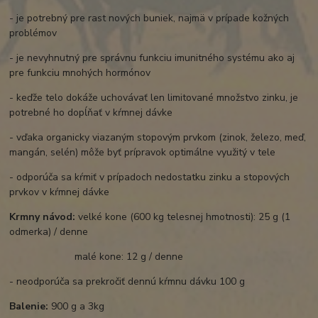
- je potrebný pre rast nových buniek, najmä v prípade kožných
problémov
- je nevyhnutný pre správnu funkciu imunitného systému ako aj
pre funkciu mnohých hormónov
- keďže telo dokáže uchovávať len limitované množstvo zinku, je
potrebné ho dopĺňať v kŕmnej dávke
- vďaka organicky viazaným stopovým prvkom (zinok, železo, meď,
mangán, selén) môže byť prípravok optimálne využitý v tele
- odporúča sa kŕmiť v prípadoch nedostatku zinku a stopových
prvkov v kŕmnej dávke
Krmny návod:
velké kone (600 kg telesnej hmotnosti): 25 g (1
odmerka) / denne
malé kone: 12 g / denne
- neodporúča sa prekročiť dennú kŕmnu dávku 100 g
Balenie:
900 g a 3kg