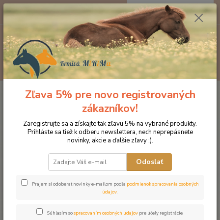
0
ks
EUR
za
0 €
Menu
Hľadať
Zľava 5% pre novo registrovaných
Úvod
Kozmetika pre kone
Starostlivosť o kožu a srsť
Utišujúci olej pre
kone s letnou vyrážkou, fľaša s dávkovačom 250ml
zákazníkov!
Utišujúci olej pre kone s letnou
Zaregistrujte sa a získajte tak zľavu 5% na vybrané produkty.
Prihláste sa tiež k odberu newslettera, nech neprepásnete
vyrážkou, fľaša s dávkovačom
novinky, akcie a ďalšie zľavy :).
250ml
Odoslať
Prajem si odoberať novinky e-mailom podľa
podmienok spracovania osobných
údajov
.
Súhlasím so
spracovaním osobných údajov
pre účely registrácie.