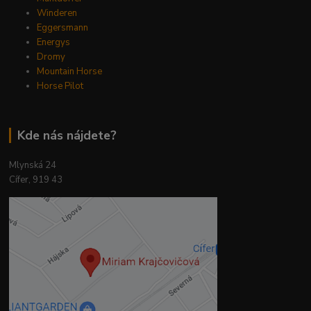
Winderen
Eggersmann
Energys
Dromy
Mountain Horse
Horse Pilot
Kde nás nájdete?
Mlynská 24
Cífer, 919 43