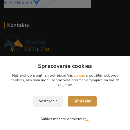
Kontakty
Ing. Miriam Botíková
Spracovanie cookies
+421 944 394 715
(Po-Pia, 8-17 hod.)
Náš e-shop a partneri potrebujú Váš
súhlas
s použitím súborov
cookies, aby Vám mohli zobrazovať informácie týkajúce sa Vašich
info@krmivamirima.sk
záujmov.
Súhlasím
Nastavenia
Súhlas môžete odmietnuť
tu
.
Vytvorené na
Eshop-rychlo.sk