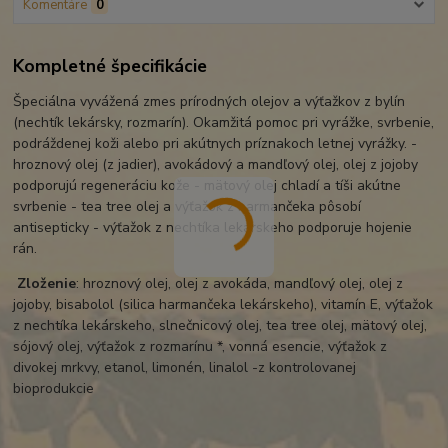
Komentáre
0
Kompletné špecifikácie
Špeciálna vyvážená zmes prírodných olejov a výťažkov z bylín
(nechtík lekársky, rozmarín). Okamžitá pomoc pri vyrážke, svrbenie,
podráždenej koži alebo pri akútnych príznakoch letnej vyrážky. -
hroznový olej (z jadier), avokádový a mandľový olej, olej z jojoby
podporujú regeneráciu kože - mätový olej chladí a tíši akútne
svrbenie - tea tree olej a výťažok z harmančeka pôsobí
antisepticky - výťažok z nechtíka lekárskeho podporuje hojenie
rán.
Zloženie
: hroznový olej, olej z avokáda, mandľový olej, olej z
jojoby, bisabolol (silica harmančeka lekárskeho), vitamín E, výťažok
z nechtíka lekárskeho, slnečnicový olej, tea tree olej, mätový olej,
sójový olej, výťažok z rozmarínu *, vonná esencie, výťažok z
divokej mrkvy, etanol, limonén, linalol -z kontrolovanej
bioprodukcie