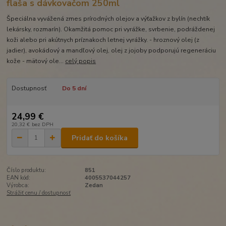
flaša s dávkovačom 250ml
Špeciálna vyvážená zmes prírodných olejov a výťažkov z bylín (nechtík
lekársky, rozmarín). Okamžitá pomoc pri vyrážke, svrbenie, podráždenej
koži alebo pri akútnych príznakoch letnej vyrážky. - hroznový olej (z
jadier), avokádový a mandľový olej, olej z jojoby podporujú regeneráciu
kože - mätový ole...
celý popis
Dostupnosť
Do 5 dní
24,99 €
20,32 €
bez DPH
Pridať do košíka
Číslo produktu:
851
EAN kód:
4005537044257
Výrobca:
Zedan
Strážiť cenu / dostupnosť