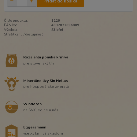
Pridať do košíka
Číslo produktu:
1226
EAN kód:
4037877096009
Výrobca:
Stiefel
Strážiť cenu / dostupnosť
Rozsiahla ponuka krmiva
pre slovenský trh
Minerálne lizy Sin Hellas
pre hospodárske zvieratá
Winderen
na SVK jedine u nás
Eggersmann
všetky krmivá skladom