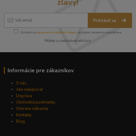
zľavy!
Prihlásiť sa
Súhlasím so
spracovaním osobných údajov
za účelom zasielania newslettera.
Môžete sa kedykoľvek odhlásiť.
Informácie pre zákazníkov
O nás
Ako nakupovať
Doprava
Obchodné podmienky
Ochrana súkromia
Kontakty
Blog