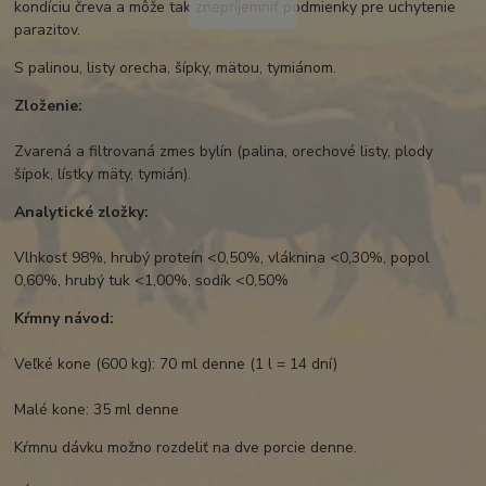
kondíciu čreva a môže tak znepríjemniť podmienky pre uchytenie
parazitov.
S palinou, listy orecha, šípky, mätou, tymiánom.
Zloženie:
Zvarená a filtrovaná zmes bylín (palina, orechové listy, plody
šípok, lístky mäty, tymián).
Analytické zložky:
Vlhkosť 98%, hrubý proteín <0,50%, vláknina <0,30%, popol
0,60%, hrubý tuk <1,00%, sodík <0,50%
Kŕmny návod:
Veľké kone (600 kg): 70 ml denne (1 l = 14 dní)
Malé kone: 35 ml denne
Kŕmnu dávku možno rozdeliť na dve porcie denne.