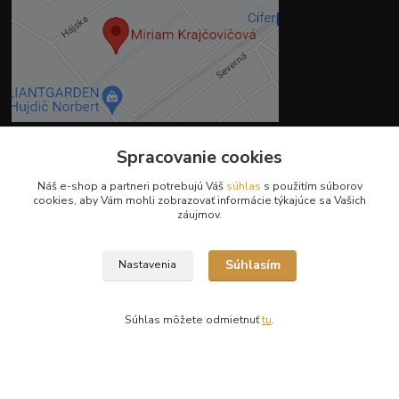
Spracovanie cookies
Kontakty
Náš e-shop a partneri potrebujú Váš
súhlas
s použitím súborov
cookies, aby Vám mohli zobrazovať informácie týkajúce sa Vašich
záujmov.
Súhlasím
Nastavenia
Ing. Miriam Botíková
+421 944 394 715
(Po-Pia, 8-17 hod.)
Súhlas môžete odmietnuť
tu
.
info@krmivamirima.sk