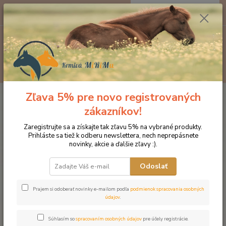
0
ks
EUR
za
0 €
Menu
Hľadať
Zľava 5% pre novo registrovaných
Úvod
Doplnky výživy
Tekuté extrakty z bylín
Tekutý bylinný extrakt
Proti červom
zákazníkov!
Tekutý bylinný extrakt Proti
Zaregistrujte sa a získajte tak zľavu 5% na vybrané produkty.
Prihláste sa tiež k odberu newslettera, nech neprepásnete
červom
novinky, akcie a ďalšie zľavy :).
Odoslať
Prajem si odoberať novinky e-mailom podľa
podmienok spracovania osobných
údajov
.
Súhlasím so
spracovaním osobných údajov
pre účely registrácie.