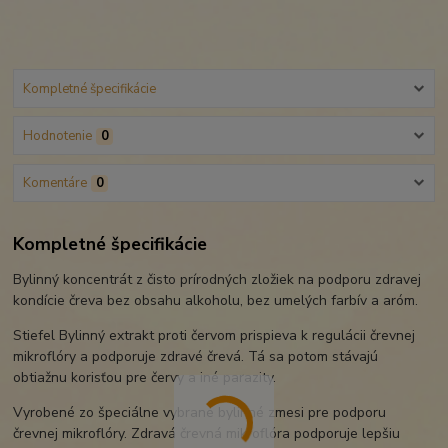
Kompletné špecifikácie
Hodnotenie
0
Komentáre
0
Kompletné špecifikácie
Bylinný koncentrát z čisto prírodných zložiek na podporu zdravej
kondície čreva bez obsahu alkoholu, bez umelých farbív a aróm.
Stiefel Bylinný extrakt proti červom prispieva k regulácii črevnej
mikroflóry a podporuje zdravé črevá. Tá sa potom stávajú
obtiažnu korisťou pre červy a iné parazity.
Vyrobené zo špeciálne vybrané bylinné zmesi pre podporu
črevnej mikroflóry. Zdravá črevná mikroflóra podporuje lepšiu