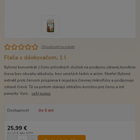
Ohodnotiť produkt
Fľaša s dávkovačom, 1 l
Bylinný koncentrát z čisto prírodných zložiek na podporu zdravej kondície
čreva bez obsahu alkoholu, bez umelých farbív a aróm. Stiefel Bylinný
extrakt proti červom prispieva k regulácii črevnej mikroflóry a podporuje
zdravé črevá. Tá sa potom stávajú obtiažnu korisťou pre červy a iné
parazity. Vyro...
celý popis
Dostupnosť
Do 5 dní
25,99 €
21,13 €
bez DPH