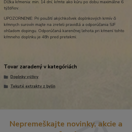
Dĺžka kŕmenia: min. 14 dní, kŕmte ako kúru po dobu maximálne 6
týždňov.
UPOZORNENIE: Pri použití akýchkoľvek doplnkových krmív či
kŕmnych surovín majte na zreteli pravidlá a odporúčania SJF
ohľadom dopingu. Odporúčaná karenčnej lehota pri kŕmení tohto
kŕmneho doplnku je 48h pred pretekmi.
Tovar zaradený v kategóriách
Doplnky výživy
Tekuté extrakty z bylín
Nepremeškajte novinky, akcie a