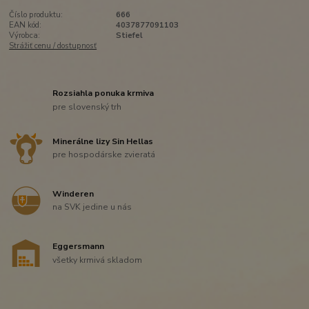
Číslo produktu:
666
EAN kód:
4037877091103
Výrobca:
Stiefel
Strážiť cenu / dostupnosť
Rozsiahla ponuka krmiva
pre slovenský trh
Minerálne lizy Sin Hellas
pre hospodárske zvieratá
Winderen
na SVK jedine u nás
Eggersmann
všetky krmivá skladom