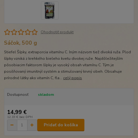
Ohodnotiť produkt
Sáčok, 500 g
Stiefel Šípky, extraporcia vitamínu C. Iným názvom tiež divoká ruža. Plod
šípky vzniká z krehkého bieleho kvetu divokej ruže. Najdôležitejším
pôsobiacim faktorom šípky je vysoký obsah vitamínu C. Tým je
posilňovaný imunitnýí systém a stimulovaný krvný obeh. Obsahuje
prírodné látky ako vitamín C, fla...
celý popis
Dostupnosť
skladom
14,99 €
12,19 €
bez DPH
Pridať do košíka