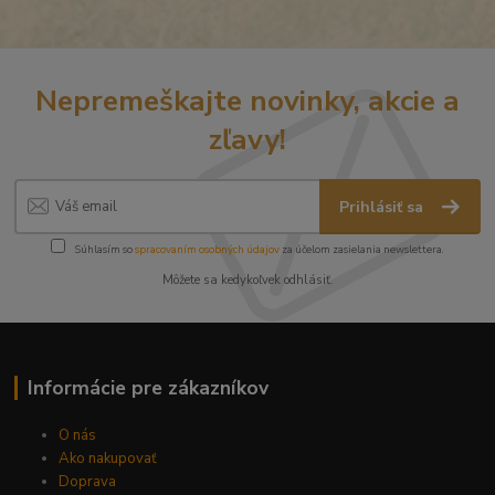
Nepremeškajte novinky, akcie a
zľavy!
Prihlásiť sa
Súhlasím so
spracovaním osobných údajov
za účelom zasielania newslettera.
Môžete sa kedykoľvek odhlásiť.
Informácie pre zákazníkov
O nás
Ako nakupovať
Doprava