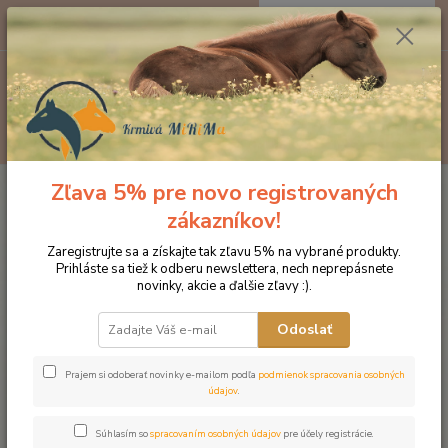
0
ks
EUR
za
0 €
Menu
Hľadať
Zľava 5% pre novo registrovaných
Úvod
Doplnky výživy
Bylinky
Šípky 500g
zákazníkov!
Šípky 500g
Zaregistrujte sa a získajte tak zľavu 5% na vybrané produkty.
Prihláste sa tiež k odberu newslettera, nech neprepásnete
novinky, akcie a ďalšie zľavy :).
Odoslať
Prajem si odoberať novinky e-mailom podľa
podmienok spracovania osobných
údajov
.
Súhlasím so
spracovaním osobných údajov
pre účely registrácie.