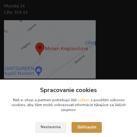
Mlynská 24
Cífer, 919 43
Spracovanie cookies
Kontakty
Náš e-shop a partneri potrebujú Váš
súhlas
s použitím súborov
cookies, aby Vám mohli zobrazovať informácie týkajúce sa Vašich
záujmov.
Súhlasím
Nastavenia
Ing. Miriam Botíková