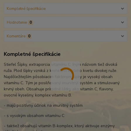
Kompletné špecifikácie
Hodnotenie
0
Komentáre
0
Kompletné špecifikácie
Stiefel Šípky, extraporcia vitamínu C. Iným názvom tiež divoká
ruža. Plod šípky vzniká z krehkého bieleho kvetu divokej ruže.
Najdôležitejším pôsobiacim faktorom šípky je vysoký obsah
vitamínu C. Tým je posilňovaný imunitnýí systém a stimulovaný
krvný obeh. Obsahuje prírodné látky ako vitamín C, flavony,
ovocné kyseliny, komplex vitamínu B.
- majú pozitívny účinok na imunitný systém
- s vysokým obsahom vitamínu C
- taktiež obsahujú vitamín B-komplex, ktorý aktivuje enzýmy