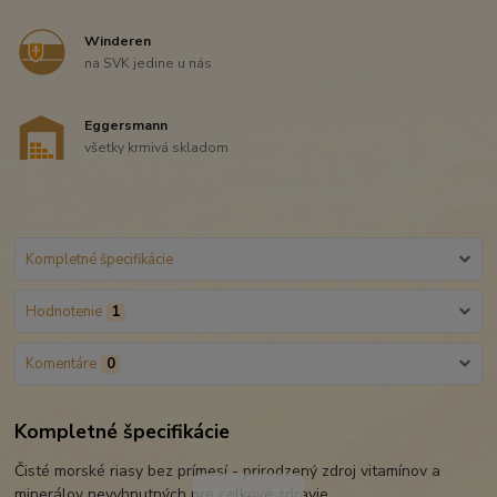
Winderen
na SVK jedine u nás
Eggersmann
všetky krmivá skladom
Kompletné špecifikácie
Hodnotenie
1
Komentáre
0
Kompletné špecifikácie
Čisté morské riasy bez prímesí - prirodzený zdroj vitamínov a
minerálov nevyhnutných pre celkové zdravie.