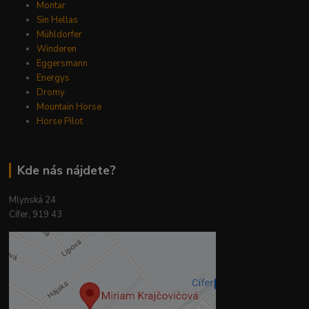
Montar
Sin Hellas
Mühldorfer
Winderen
Eggersmann
Energys
Dromy
Mountain Horse
Horse Pilot
Kde nás nájdete?
Mlynská 24
Cífer, 919 43