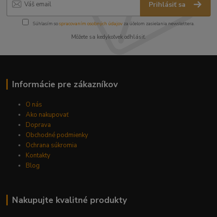
Prihlásiť sa
Súhlasím so
spracovaním osobných údajov
za účelom zasielania newslettera.
Môžete sa kedykoľvek odhlásiť.
Informácie pre zákazníkov
O nás
Ako nakupovať
Doprava
Obchodné podmienky
Ochrana súkromia
Kontakty
Blog
Nakupujte kvalitné produkty