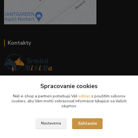
Kontakty
Ing. Miriam Botíková
Spracovanie cookies
+421 944 394 715
(Po-Pia, 8-17 hod.)
Náš e-shop a partneri potrebujú Váš
súhlas
s použitím súborov
cookies, aby Vám mohli zobrazovať informácie týkajúce sa Vašich
info@krmivamirima.sk
záujmov.
Súhlasím
Nastavenia