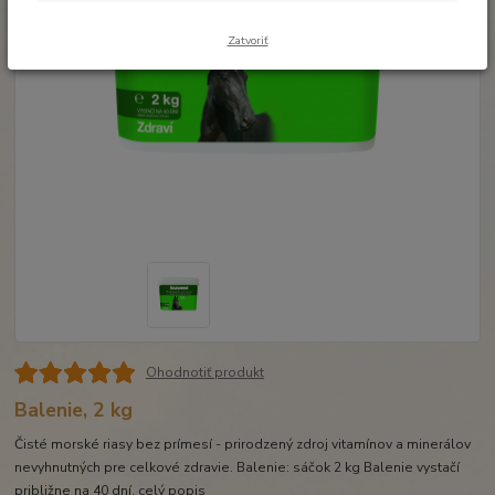
Zatvoriť
Ohodnotiť produkt
Balenie, 2 kg
Čisté morské riasy bez prímesí - prirodzený zdroj vitamínov a minerálov
nevyhnutných pre celkové zdravie. Balenie: sáčok 2 kg Balenie vystačí
približne na 40 dní.
celý popis