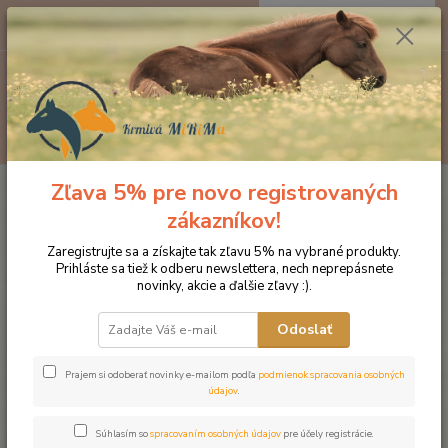
0
ks
EUR
za
0 €
Menu
Hľadať
Zľava 5% pre novo registrovaných
Úvod
Doplnky výživy
Bylinky
Seaweed morské riasy
zákazníkov!
Seaweed morské riasy
Zaregistrujte sa a získajte tak zľavu 5% na vybrané produkty.
Prihláste sa tiež k odberu newslettera, nech neprepásnete
novinky, akcie a ďalšie zľavy :).
Odoslať
Prajem si odoberať novinky e-mailom podľa
podmienok spracovania osobných
údajov
.
Súhlasím so
spracovaním osobných údajov
pre účely registrácie.