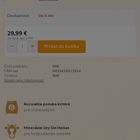
Dostupnosť
Do 5 dní
29,99 €
24,38 €
bez DPH
Pridať do košíka
Číslo produktu:
896
EAN kód:
5032410012514
Výrobca:
NAF
Strážiť cenu / dostupnosť
Rozsiahla ponuka krmiva
pre slovenský trh
Minerálne lizy Sin Hellas
pre hospodárske zvieratá