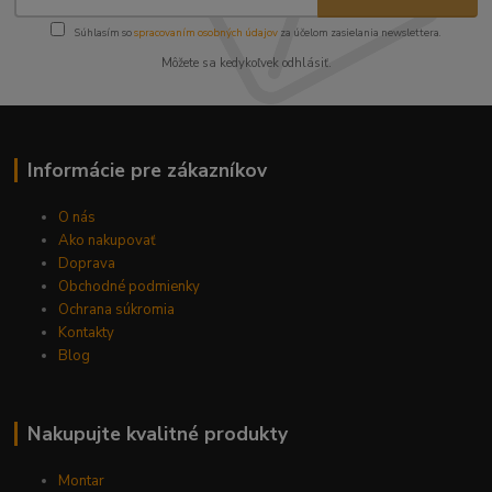
Súhlasím so
spracovaním osobných údajov
za účelom zasielania newslettera.
Môžete sa kedykoľvek odhlásiť.
Informácie pre zákazníkov
O nás
Ako nakupovať
Doprava
Obchodné podmienky
Ochrana súkromia
Kontakty
Blog
Nakupujte kvalitné produkty
Montar