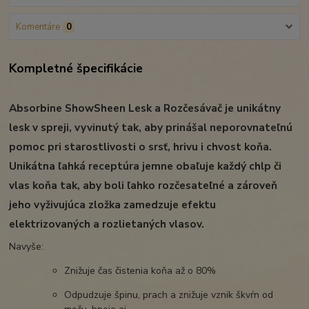
Komentáre
0
Kompletné špecifikácie
Absorbine ShowSheen Lesk a Rozčesávač je unikátny
lesk v spreji, vyvinutý tak, aby prinášal neporovnateľnú
pomoc pri starostlivosti o srsť, hrivu i chvost koňa.
Unikátna ľahká receptúra jemne obaľuje každý chlp či
vlas koňa tak, aby boli ľahko rozčesateľné a zároveň
jeho vyživujúca zložka zamedzuje efektu
elektrizovaných a rozlietaných vlasov.
Navyše:
Znižuje čas čistenia koňa až o 80%
Odpudzuje špinu, prach a znižuje vznik škvŕn od