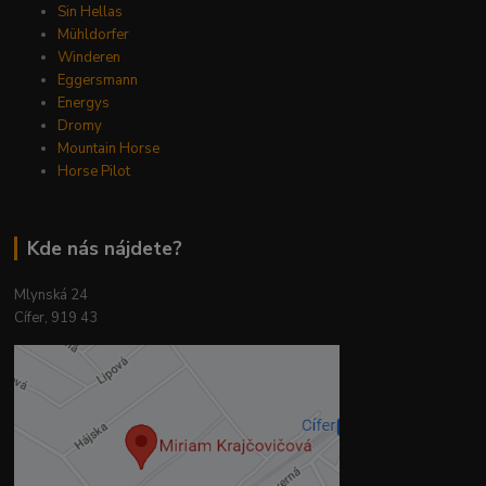
Sin Hellas
Mühldorfer
Winderen
Eggersmann
Energys
Dromy
Mountain Horse
Horse Pilot
Kde nás nájdete?
Mlynská 24
Cífer, 919 43