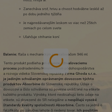
moču, hnoja ai.
Zanecháva srsť, hrivu a chvost hodvábne lesklé až
po dobu jedného týždňa
Je najpredávanejším leskom vo viac než 25tich
zemiach po celom svete
Uľahčuje strihanie koní
Balenie:
fľaša s mechanickým rozprašovačom 946 ml
Tento produkt podlieha
pri dovoze schvaľovaciemu
procesu
podriadenému Ministerstvom pôdohospodárstva
a rozvoja vidieka Slovenskej republiky.
Firma Ghoda s.r.o.
je
jediným schváleným oprávneným dovozcom týchto
produktov Absorbine
do Slovenskej republiky. Údaje o
dovozcovi a číslo schválenia sú povinne uvádzané na etikete
každého produktu. Výrobky, ktoré neobsahujú tieto údaje na
etikete, sú dovezené do SR nelegálne a
nespĺňajú vysoké
štandardy kvality spoločnosti Absorbine.
Často sa jedná o
falzifikáty, po záručnej lehote či riedený tovar.
I
ch použitím