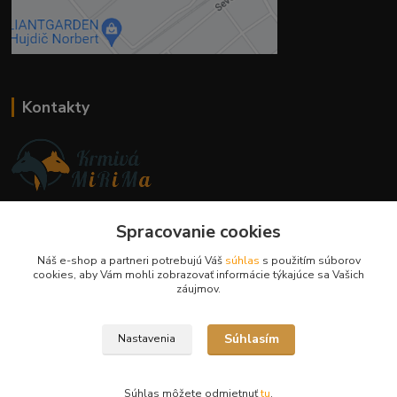
Kontakty
Ing. Miriam Botíková
+421 944 394 715
Spracovanie cookies
(Po-Pia, 8-17 hod.)
Náš e-shop a partneri potrebujú Váš
súhlas
s použitím súborov
cookies, aby Vám mohli zobrazovať informácie týkajúce sa Vašich
info@krmivamirima.sk
záujmov.
Súhlasím
Nastavenia
Súhlas môžete odmietnuť
tu
.