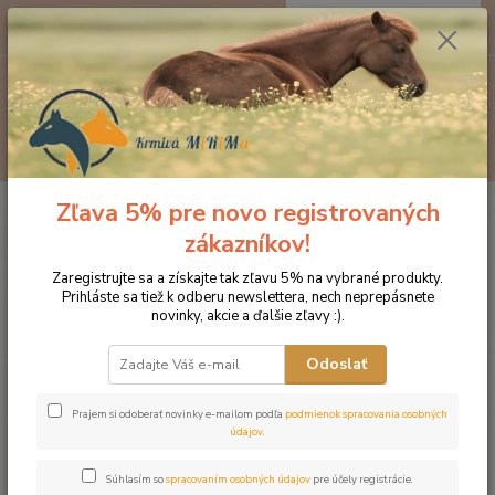
0
ks
EUR
za
0 €
Menu
Hľadať
Zľava 5% pre novo registrovaných
Úvod
Kozmetika pre kone
Starostlivosť o kožu a srsť
SHOWSHEEN
LESK A ROZČESÁVAČ
zákazníkov!
SHOWSHEEN LESK A
Zaregistrujte sa a získajte tak zľavu 5% na vybrané produkty.
Prihláste sa tiež k odberu newslettera, nech neprepásnete
ROZČESÁVAČ
novinky, akcie a ďalšie zľavy :).
Odoslať
Prajem si odoberať novinky e-mailom podľa
podmienok spracovania osobných
údajov
.
Súhlasím so
spracovaním osobných údajov
pre účely registrácie.