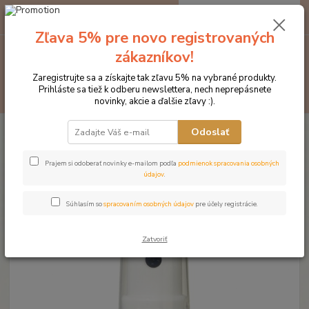
0
ks
EUR
za
0 €
Zľava 5% pre novo registrovaných
zákazníkov!
Menu
Zaregistrujte sa a získajte tak zľavu 5% na vybrané produkty.
Prihláste sa tiež k odberu newslettera, nech neprepásnete
Hľadať
novinky, akcie a ďalšie zľavy :).
Úvod
Kozmetika pre kone
Ochrana proti hmyzu
RP1 Repelent pre
Odoslať
kone a jazdcov
RP1 Repelent pre kone a jazdcov
Prajem si odoberať novinky e-mailom podľa
podmienok spracovania osobných
údajov
.
Súhlasím so
spracovaním osobných údajov
pre účely registrácie.
Zatvoriť