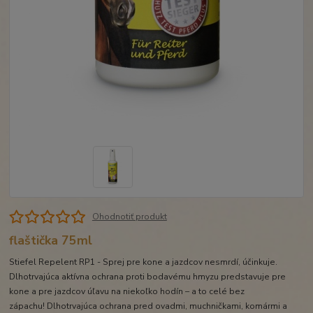
Ohodnotiť produkt
flaštička 75ml
Stiefel Repelent RP1 - Sprej pre kone a jazdcov nesmrdí, účinkuje.
Dlhotrvajúca aktívna ochrana proti bodavému hmyzu predstavuje pre
kone a pre jazdcov úľavu na niekoľko hodín – a to celé bez
zápachu! Dlhotrvajúca ochrana pred ovadmi, muchničkami, komármi a