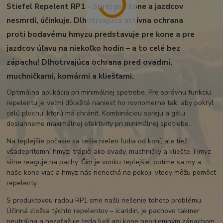
Stiefel Repelent RP1 - Sprej pre kone a jazdcov
nesmrdí, účinkuje. Dlhotrvajúca aktívna ochrana
proti bodavému hmyzu predstavuje pre kone a pre
jazdcov úľavu na niekoľko hodín – a to celé bez
zápachu! Dlhotrvajúca ochrana pred ovadmi,
muchničkami, komármi a kliešťami.
Optimálna aplikácia pri minimálnej spotrebe. Pre správnu funkciu
repelentu je veľmi dôležité naniesť ho rovnomerne tak, aby pokryl
celú plochu, ktorú má chrániť. Kombináciou spreju a gélu
dosiahneme maximálnej efektivity pri minimálnej spotrebe.
Na teplejšie počasie sa tešia nielen ľudia od koní, ale tiež
všadeprítomní hmyzí trápiči ako ovady, muchničky a kliešte. Hmyz
silne reaguje na pachy. Čím je vonku teplejšie, potíme sa my a
naše kone viac a hmyz nás nenechá na pokoji, vtedy môžu pomôcť
repelenty.
S produktovou radou RP1 sme našli riešenie tohoto problému.
Účinná zložka týchto repelentov – icaridin, je pachovo takmer
neutrálna a nezaťažuje teda ľudí ani kone nepríjemným zápachom.