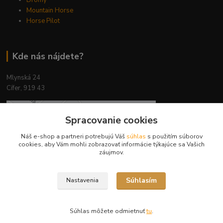
Dromy
Mountain Horse
Horse Pilot
Kde nás nájdete?
Mlynská 24
Cífer, 919 43
Spracovanie cookies
Náš e-shop a partneri potrebujú Váš
súhlas
s použitím súborov
cookies, aby Vám mohli zobrazovať informácie týkajúce sa Vašich
záujmov.
Súhlasím
Nastavenia
Súhlas môžete odmietnuť
tu
.