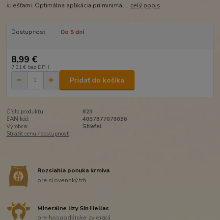
kliešťami. Optimálna aplikácia pri minimál...
celý popis
Dostupnosť
Do 5 dní
8,99 €
7,31 €
bez DPH
Pridať do košíka
Číslo produktu:
823
EAN kód:
4037877078036
Výrobca:
Stiefel
Strážiť cenu / dostupnosť
Rozsiahla ponuka krmiva
pre slovenský trh
Minerálne lizy Sin Hellas
pre hospodárske zvieratá