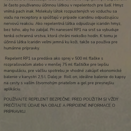
Je často používanou účinnou látkou v repelentoch pre ľudí. Hmyz
vnímá pach inak. Molekuly látok rozpustených vo vzduchu sa
viažu na receptory a spúšťajú v prípade icaridinu odpudzujúcu
nervovú reakciu. Ako repelentná látka odpudzuje icaridin hmyz,
bez toho, aby ho zabíjal. Pri nanesení RP1 na srsť sa vybuduje
tenká ochranná vrstva, ktorá chráni niekoľko hodín. K tomu je
účinná látka Icaridin veľmi jemná ku koži, takže sa používa pre
humánne prípravky.
Repelent RP1 sa predáva ako sprej v 500 ml fľaške s
rozprašovačom alebo v menšej 75 ml fľaštičke pre lepšiu
manipuláciu, pre väčšiu spotrebu je vhodné zakúpiť ekonomické
balenie v kanystri 2,5 l. Dalej je Roll on, ideálne balenie do kapsy
na cesty s vaším štvornohým priateľom a gel pre presnejšiu
aplikáciu.
POUŽÍVAJTE REPELENT BEZPEČNE. PRED POUŽITÍM SI VŽDY
PREČÍTAJTE ÚDAJE NA OBALE A PRIPOJENÉ INFORMACE O
PRÍPRAVKU.