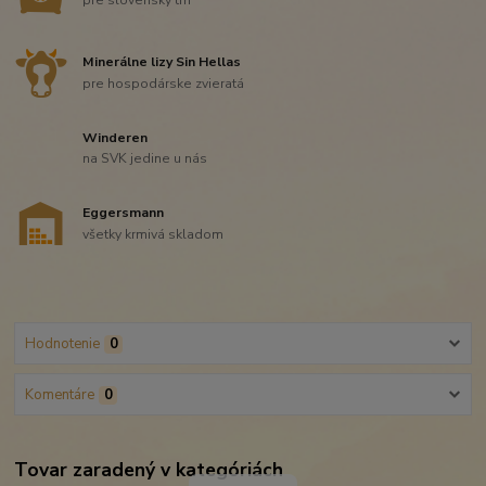
pre slovenský trh
Minerálne lizy Sin Hellas
pre hospodárske zvieratá
Winderen
na SVK jedine u nás
Eggersmann
všetky krmivá skladom
Hodnotenie
0
Komentáre
0
Tovar zaradený v kategóriách