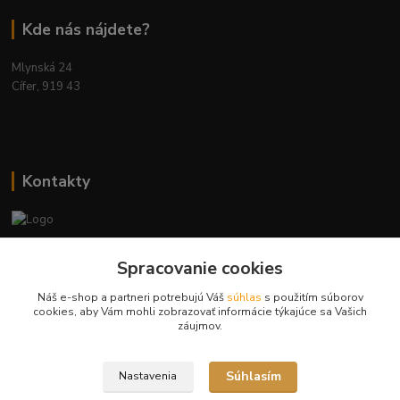
Kde nás nájdete?
Mlynská 24
Cífer, 919 43
Kontakty
Ing. Miriam Botíková
Spracovanie cookies
+421 944 394 715
(Po-Pia, 8-17 hod.)
Náš e-shop a partneri potrebujú Váš
súhlas
s použitím súborov
cookies, aby Vám mohli zobrazovať informácie týkajúce sa Vašich
info@krmivamirima.sk
záujmov.
Súhlasím
Nastavenia