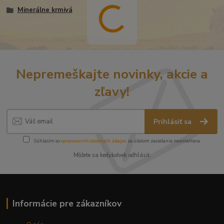
Minerálne krmivá
Nepremeškajte novinky, akcie a
zľavy!
Prihlásiť sa
Súhlasím so
spracovaním osobných údajov
za účelom zasielania newslettera.
Môžete sa kedykoľvek odhlásiť.
Informácie pre zákazníkov