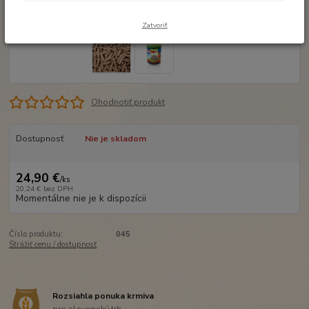
Zatvoriť
Ohodnotiť produkt
Dostupnosť
Nie je skladom
24,90 €
/
ks
20,24 €
bez DPH
Momentálne nie je k dispozícii
Číslo produktu:
045
Strážiť cenu / dostupnosť
Rozsiahla ponuka krmiva