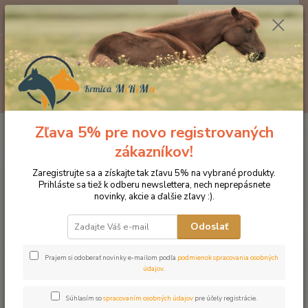
0
ks
EUR
za
0 €
Menu
Hľadať
Zľava 5% pre novo registrovaných
Úvod
Krmivo pre kone EGGERSMANN
Minerálne krmivá
Profi
Knoblauch Plus 1kg
zákazníkov!
Profi Knoblauch Plus 1kg
Zaregistrujte sa a získajte tak zľavu 5% na vybrané produkty.
Prihláste sa tiež k odberu newslettera, nech neprepásnete
novinky, akcie a ďalšie zľavy :).
Odoslať
Prajem si odoberať novinky e-mailom podľa
podmienok spracovania osobných
údajov
.
Súhlasím so
spracovaním osobných údajov
pre účely registrácie.