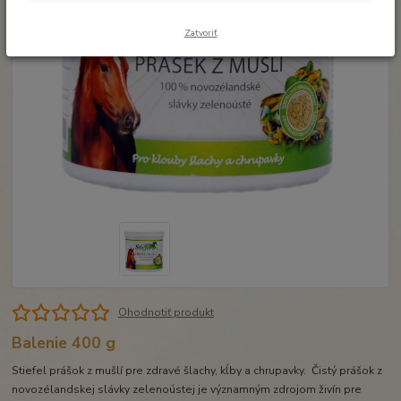
Zatvoriť
Ohodnotiť produkt
Balenie 400 g
Stiefel prášok z mušlí pre zdravé šlachy, kĺby a chrupavky. Čistý prášok z
novozélandskej slávky zelenoústej je významným zdrojom živín pre