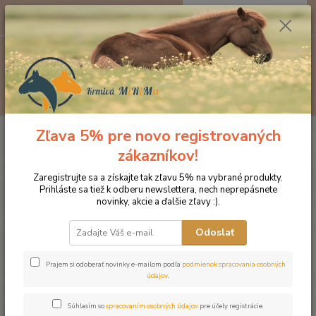
0
ks
EUR
za
0 €
Menu
Hľadať
Zľava 5% pre novo registrovaných
Úvod
Doplnky výživy
Pohybový aparát a svaly
Prášok z mušlí
zákazníkov!
Prášok z mušlí
Zaregistrujte sa a získajte tak zľavu 5% na vybrané produkty.
Prihláste sa tiež k odberu newslettera, nech neprepásnete
novinky, akcie a ďalšie zľavy :).
Odoslať
Prajem si odoberať novinky e-mailom podľa
podmienok spracovania osobných
údajov
.
Súhlasím so
spracovaním osobných údajov
pre účely registrácie.