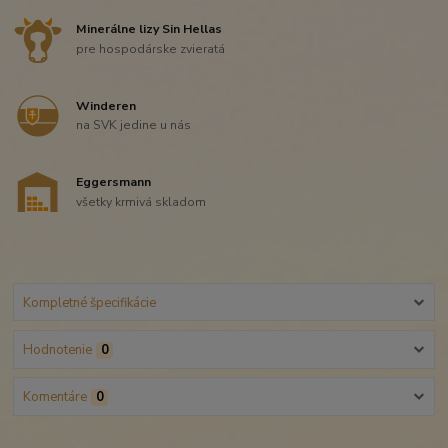
Minerálne lizy Sin Hellas
pre hospodárske zvieratá
Winderen
na SVK jedine u nás
Eggersmann
všetky krmivá skladom
Kompletné špecifikácie
Hodnotenie
0
Komentáre
0