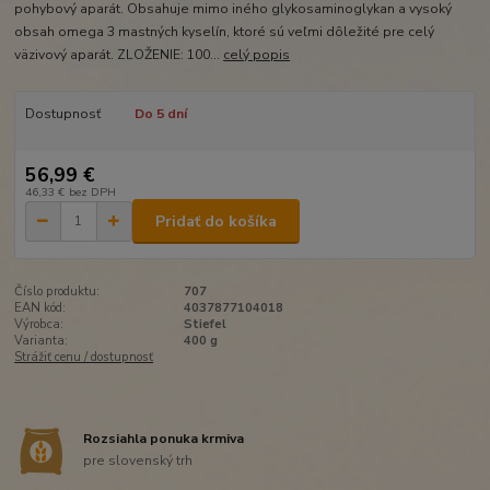
pohybový aparát. Obsahuje mimo iného glykosaminoglykan a vysoký
obsah omega 3 mastných kyselín, ktoré sú veľmi dôležité pre celý
väzivový aparát. ZLOŽENIE: 100...
celý popis
Dostupnosť
Do 5 dní
56,99 €
46,33 €
bez DPH
Pridať do košíka
Číslo produktu:
707
EAN kód:
4037877104018
Výrobca:
Stiefel
Varianta:
400 g
Strážiť cenu / dostupnosť
Rozsiahla ponuka krmiva
pre slovenský trh