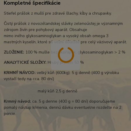
Kompletné špecifikácie
Stiefel prášok z mušlí pre zdravé šlachy, kĺby a chrupavky.
Čistý prášok z novozélandskej slávky zelenoústej je významným
zdrojom živín pre pohybový aparát. Obsahuje
mimo iného glykosaminoglykan a vysoký obsah omega 3
mastných kyselín, ktoré sú veľmi dôležité pre celý väzivový aparát.
ZLOŽENIE:
100 % mušle bez skořápek, glykosaminoglykan > 2 %
ANALYTICKÉ SLOŽKY:
Hrubý protein 53 %
KRMNÝ NÁVOD:
velký kůň (600kg): 5 g denně (400 g výrobku
vystačí tedy na cca. 80 dní)
malý kůň 2,5 g denně
Krmný návod:
ca. 5 g denne (400 g = 80 dní) doporučujeme
pomalý nástup kŕmenia, dennú dávku eventuelne rozdelte na 2
porcie.