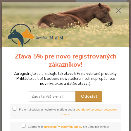
0
ks
EUR
za
0 €
Menu
Hľadať
Zľava 5% pre novo registrovaných
Úvod
Kozmetika pre kone
Starostlivosť o kožu a srsť
NAF Shine On
lesk na srsť
zákazníkov!
NAF Shine On lesk na srsť
Zaregistrujte sa a získajte tak zľavu 5% na vybrané produkty.
Prihláste sa tiež k odberu newslettera, nech neprepásnete
novinky, akcie a ďalšie zľavy :).
Odoslať
Prajem si odoberať novinky e-mailom podľa
podmienok spracovania osobných
údajov
.
Súhlasím so
spracovaním osobných údajov
pre účely registrácie.