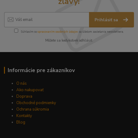
zľavy!
Prihlásiť sa
Súhlasím so
spracovaním osobných údajov
za účelom zasielania newslettera.
Môžete sa kedykoľvek odhlásiť.
Informácie pre zákazníkov
O nás
Ako nakupovať
Doprava
Obchodné podmienky
Ochrana súkromia
Kontakty
Blog