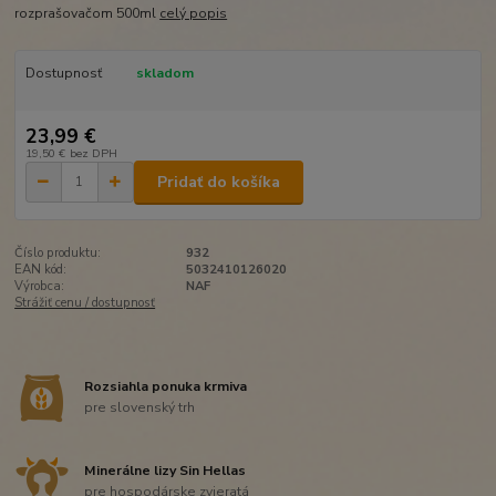
rozprašovačom 500ml
celý popis
Dostupnosť
skladom
23,99 €
19,50 €
bez DPH
Pridať do košíka
Číslo produktu:
932
EAN kód:
5032410126020
Výrobca:
NAF
Strážiť cenu / dostupnosť
Rozsiahla ponuka krmiva
pre slovenský trh
Minerálne lizy Sin Hellas
pre hospodárske zvieratá