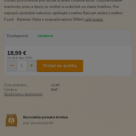
Čistiaci prostriedok pre rýchle a ľahké čistenie kože. Odstraňovanie
mastnoty, potu a špiny zo sediel a uzdečiek sa stane hračkou. Pre
najlepší výsledok nakoniec aplikujte Leather Balsam alebo Leather
Food. Balenie: fľaša s rozprašovačom 500ml
celý popis
Dostupnosť
skladom
18,99 €
15,44 €
bez DPH
Pridať do košíka
Číslo produktu:
1149
Výrobca:
NAF
Strážiť cenu / dostupnosť
Rozsiahla ponuka krmiva
pre slovenský trh