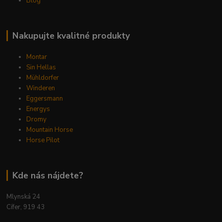
Blog
Nakupujte kvalitné produkty
Montar
Sin Hellas
Mühldorfer
Winderen
Eggersmann
Energys
Dromy
Mountain Horse
Horse Pilot
Kde nás nájdete?
Mlynská 24
Cífer, 919 43