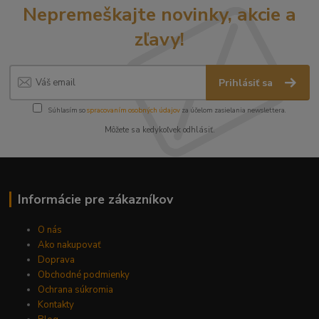
Nepremeškajte novinky, akcie a
zľavy!
Prihlásiť sa
Súhlasím so
spracovaním osobných údajov
za účelom zasielania newslettera.
Môžete sa kedykoľvek odhlásiť.
Informácie pre zákazníkov
O nás
Ako nakupovať
Doprava
Obchodné podmienky
Ochrana súkromia
Kontakty