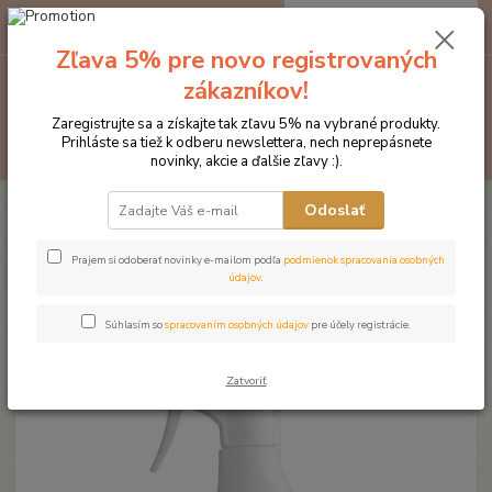
0
ks
EUR
za
0 €
Zľava 5% pre novo registrovaných
zákazníkov!
Menu
Zaregistrujte sa a získajte tak zľavu 5% na vybrané produkty.
Prihláste sa tiež k odberu newslettera, nech neprepásnete
Hľadať
novinky, akcie a ďalšie zľavy :).
Úvod
Kozmetika pre kone
Starostlivosť o kožené výrobky
NAF Quick
Odoslať
clean pre rýchle čistenie kože
NAF Quick clean pre rýchle
Prajem si odoberať novinky e-mailom podľa
podmienok spracovania osobných
údajov
.
čistenie kože
Súhlasím so
spracovaním osobných údajov
pre účely registrácie.
Zatvoriť