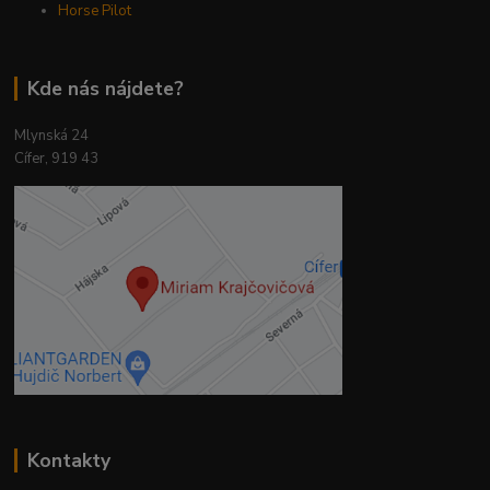
Horse Pilot
Kde nás nájdete?
Mlynská 24
Cífer, 919 43
Kontakty