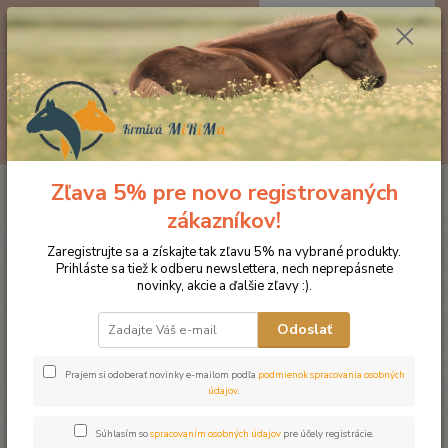
0
ks
EUR
za
0 €
Menu
Hľadať
Zľava 5% pre novo registrovaných
Úvod
Kozmetika pre kone
NAF Pro Feet Hoof moist - prírodná masť na
kopyta
zákazníkov!
NAF Pro Feet Hoof moist -
Zaregistrujte sa a získajte tak zľavu 5% na vybrané produkty.
Prihláste sa tiež k odberu newslettera, nech neprepásnete
prírodná masť na kopyta
novinky, akcie a ďalšie zľavy :).
Odoslať
Prajem si odoberať novinky e-mailom podľa
podmienok spracovania osobných
údajov
.
Súhlasím so
spracovaním osobných údajov
pre účely registrácie.