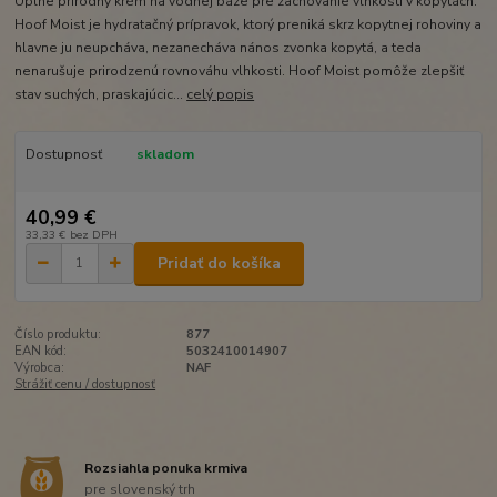
Úplne prírodný krém na vodnej báze pre zachovanie vlhkosti v kopytách.
Hoof Moist je hydratačný prípravok, ktorý preniká skrz kopytnej rohoviny a
hlavne ju neupcháva, nezanecháva nános zvonka kopytá, a teda
nenarušuje prirodzenú rovnováhu vlhkosti. Hoof Moist pomôže zlepšiť
stav suchých, praskajúcic...
celý popis
Dostupnosť
skladom
40,99 €
33,33 €
bez DPH
Pridať do košíka
Číslo produktu:
877
EAN kód:
5032410014907
Výrobca:
NAF
Strážiť cenu / dostupnosť
Rozsiahla ponuka krmiva
pre slovenský trh