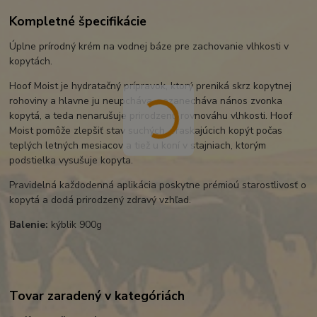
Kompletné špecifikácie
Úplne prírodný krém na vodnej báze pre zachovanie vlhkosti v
kopytách.
Hoof Moist je hydratačný prípravok, ktorý preniká skrz kopytnej
rohoviny a hlavne ju neupcháva, nezanecháva nános zvonka
kopytá, a teda nenarušuje prirodzenú rovnováhu vlhkosti. Hoof
Moist pomôže zlepšiť stav suchých, praskajúcich kopýt počas
teplých letných mesiacov a tiež u koní v stajniach, ktorým
podstielka vysušuje kopyta.
Pravidelná každodenná aplikácia poskytne prémioú starostlivosť o
kopytá a dodá prirodzený zdravý vzhľad.
Balenie:
kýblik 900g
Tovar zaradený v kategóriách