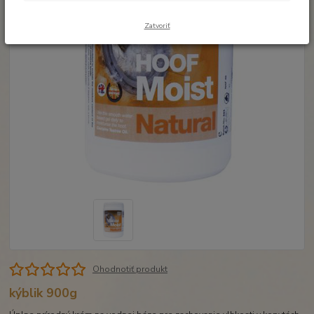
Zatvoriť
Ohodnotiť produkt
kýblik 900g