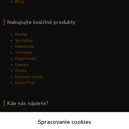
Blog
Nakupujte kvalitné produkty
Montar
Sin Hellas
Mühldorfer
Winderen
Eggersmann
Energys
Dromy
Mountain Horse
Horse Pilot
Kde nás nájdete?
Mlynská 24
Spracovanie cookies
Cífer, 919 43