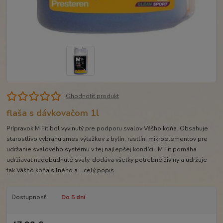
Ohodnotiť produkt
flaša s dávkovačom 1l
Prípravok M Fit bol vyvinutý pre podporu svalov Vášho koňa. Obsahuje
starostlivo vybranú zmes výťažkov z bylín, rastlín, mikroelementov pre
udržanie svalového systému v tej najlepšej kondícii. M Fit pomáha
udržiavať nadobudnuté svaly, dodáva všetky potrebné živiny a udržuje
tak Vášho koňa silného a...
celý popis
Dostupnosť
Do 5 dní