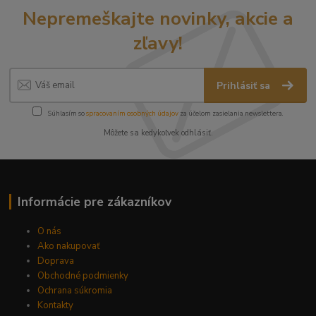
Nepremeškajte novinky, akcie a
zľavy!
Prihlásiť sa
Súhlasím so
spracovaním osobných údajov
za účelom zasielania newslettera.
Môžete sa kedykoľvek odhlásiť.
Informácie pre zákazníkov
O nás
Ako nakupovať
Doprava
Obchodné podmienky
Ochrana súkromia
Kontakty