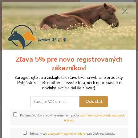
0
ks
EUR
za
0 €
Menu
Hľadať
Zľava 5% pre novo registrovaných
Úvod
Doplnky výživy
Pohybový aparát a svaly
NAF M Fit pre
podporu rastu svalov
zákazníkov!
NAF M Fit pre podporu rastu
Zaregistrujte sa a získajte tak zľavu 5% na vybrané produkty.
Prihláste sa tiež k odberu newslettera, nech neprepásnete
svalov
novinky, akcie a ďalšie zľavy :).
Odoslať
Prajem si odoberať novinky e-mailom podľa
podmienok spracovania osobných
údajov
.
Súhlasím so
spracovaním osobných údajov
pre účely registrácie.