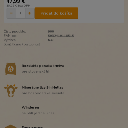
47,99 €
39,02 €
bez DPH
Pridať do košíka
Číslo produktu:
900
EAN kód:
5032410118515
Výrobca:
NAF
Strážiť cenu / dostupnosť
Rozsiahla ponuka krmiva
pre slovenský trh
Minerálne lizy Sin Hellas
pre hospodárske zvieratá
Winderen
na SVK jedine u nás
Eggersmann