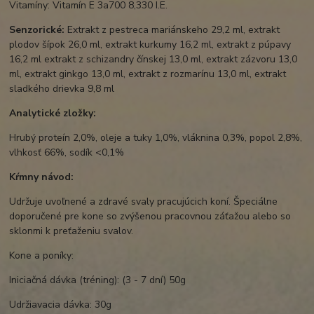
Vitamíny: Vitamín E 3a700 8,330 I.E.
Senzorické:
Extrakt z pestreca mariánskeho 29,2 ml, extrakt
plodov šípok 26,0 ml, extrakt kurkumy 16,2 ml, extrakt z púpavy
16,2 ml extrakt z schizandry čínskej 13,0 ml, extrakt zázvoru 13,0
ml, extrakt ginkgo 13,0 ml, extrakt z rozmarínu 13,0 ml, extrakt
sladkého drievka 9,8 ml
Analytické zložky:
Hrubý proteín 2,0%, oleje a tuky 1,0%, vláknina 0,3%, popol 2,8%,
vlhkosť 66%, sodík <0,1%
Kŕmny návod:
Udržuje uvoľnené a zdravé svaly pracujúcich koní. Špeciálne
doporučené pre kone so zvýšenou pracovnou záťažou alebo so
sklonmi k preťaženiu svalov.
Kone a poníky:
Iniciačná dávka (tréning): (3 - 7 dní) 50g
Udržiavacia dávka: 30g