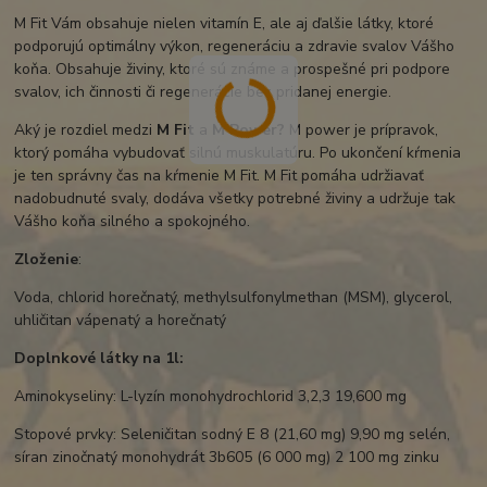
M Fit Vám obsahuje nielen vitamín E, ale aj ďalšie látky, ktoré
podporujú optimálny výkon, regeneráciu a zdravie svalov Vášho
koňa. Obsahuje živiny, ktoré sú známe a prospešné pri podpore
svalov, ich činnosti či regenerácie bez pridanej energie.
Aký je rozdiel medzi
M Fit
a
M Power?
M power je prípravok,
ktorý pomáha vybudovať silnú muskulatúru. Po ukončení kŕmenia
je ten správny čas na kŕmenie M Fit. M Fit pomáha udržiavať
nadobudnuté svaly, dodáva všetky potrebné živiny a udržuje tak
Vášho koňa silného a spokojného.
Zloženie
:
Voda, chlorid horečnatý, methylsulfonylmethan (MSM), glycerol,
uhličitan vápenatý a horečnatý
Doplnkové látky na 1l:
Aminokyseliny: L-lyzín monohydrochlorid 3,2,3 19,600 mg
Stopové prvky: Seleničitan sodný E 8 (21,60 mg) 9,90 mg selén,
síran zinočnatý monohydrát 3b605 (6 000 mg) 2 100 mg zinku