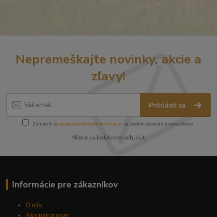
Nepremeškajte novinky, akcie a
zľavy!
Prihlásiť sa
Súhlasím so
spracovaním osobných údajov
za účelom zasielania newslettera.
Môžete sa kedykoľvek odhlásiť.
Informácie pre zákazníkov
O nás
Ako nakupovať