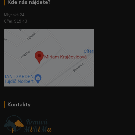
Kde nás nájdete?
Mlynská 24
Cífer, 919 43
Kontakty