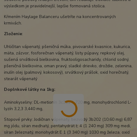
výsledkom je pravidelnejší, lepšie formovaná stolica.
Kŕmením Haylage Balanceru ušetríte na koncentrovaných
krmivách.
Zloženie
:
Uhličitan vápenatý, pšeničná múka, pivovarské kvasnice, kukurica,
mäta, zázvor, fosforečnan vápenatý, listy púpavy, repkový olej,
sušená srvátková bielkovina, fruktooligosacharidy, chlorid sodný,
pšeničná bielkovina, oman pravý, sladké drievko, droždie, zelenina,
inulín olej (palmový, kokosový), srvátkový prášok, oxid horečnatý,
stearát vápenatý
Doplnkové látky na 1kg:
Aminokyseliny: DL-metionín 3c301 1 720 mg, monohydrochlorid L-
lyzín 3,2,3 3,440 mg,
Stopové prvky: Jodičnan vápenatý, bezvodý 3b202 (10,60 mg) 6,87
mg jódu, síran meďnatý, pentahydrát E 4 (1 240 mg) 309 mg medi,
síran železnatý, monohydrát E 1 (3 340 mg) 1030 mg železa, oxid