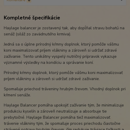
Komentáre
0
Kompletné špecifikácie
Haylage balancer je zostavený tak, aby dopĺňal stravu bohatú na
senáž (siláž zo zavädnutého krmiva).
Jedná sa o úplne prírodný kŕmny doplnok, ktorý pomôže vášmu
koni maximalizovať príjem vlákniny a zároveň si udržať zdravé
zažívanie. Tento unikátny vyspelý nutričný ​​prípravok vykazuje
významné výsledky na kondíciu a správanie koní.
Prírodný kŕmny doplnok, ktorý pomôže vášmu koni maximalizovať
príjem vlákniny a zároveň si udržať zdravé zažívanie.
Spomaľuje priechod tráveniny hrubým črevom. Vhodný doplnok pri
kŕmení senáže.
Haylage Balancer pomáha upokojiť zažívanie tým, že minimalizuje
produkciu kyselín a zároveň neutralizuje a absorbuje tie
prebytočné. Haylage Balancer pomáha tiež maximalizovať
trávenie vlákniny tým, že spomaľuje proces priechodu čiastočne
strávené potravy hrubým črevom, čím redukuje tráviace ťažkosti a