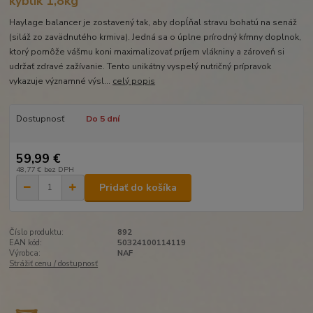
kýblik 1,8kg
Haylage balancer je zostavený tak, aby dopĺňal stravu bohatú na senáž
(siláž zo zavädnutého krmiva). Jedná sa o úplne prírodný kŕmny doplnok,
ktorý pomôže vášmu koni maximalizovať príjem vlákniny a zároveň si
udržať zdravé zažívanie. Tento unikátny vyspelý nutričný ​​prípravok
vykazuje významné výsl...
celý popis
Dostupnosť
Do 5 dní
59,99 €
48,77 €
bez DPH
Pridať do košíka
Číslo produktu:
892
EAN kód:
50324100114119
Výrobca:
NAF
Strážiť cenu / dostupnosť