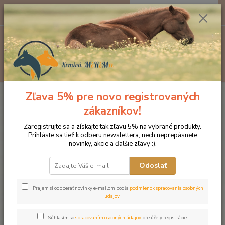
0
ks
EUR
za
0 €
Menu
Hľadať
Zľava 5% pre novo registrovaných
Úvod
Doplnky výživy
NAF PRODUKTY
NAF Haylage balancer pre
efektívne trávenie vlákniny, kýblik 1,8kg
zákazníkov!
NAF Haylage balancer pre
Zaregistrujte sa a získajte tak zľavu 5% na vybrané produkty.
Prihláste sa tiež k odberu newslettera, nech neprepásnete
efektívne trávenie vlákniny, kýblik
novinky, akcie a ďalšie zľavy :).
1,8kg
Odoslať
Prajem si odoberať novinky e-mailom podľa
podmienok spracovania osobných
údajov
.
Súhlasím so
spracovaním osobných údajov
pre účely registrácie.