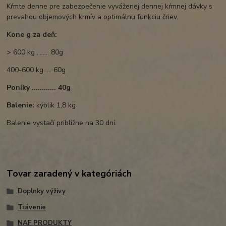
Kŕmte denne pre zabezpečenie vyváženej dennej kŕmnej dávky s
prevahou objemových krmív a optimálnu funkciu čriev.
Kone g za deň:
> 600 kg ........ 80g
400-600 kg .... 60g
Poníky ............ 40g
Balenie:
kýblik 1,8 kg
Balenie vystačí približne na 30 dní.
Tovar zaradený v kategóriách
Doplnky výživy
Trávenie
NAF PRODUKTY