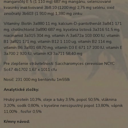
manganičitý E 5 (1 110 mg) 687 mg mangánu, selenizované
kvasinky inaktivované 3b8.10 (1200 mg) 2,75 mg selénu, oxid
zinočnatý 3b603 (1 910 mg) 1,380 mg zinku
Vitamíny: Biotín 3a880 11 mg, kalcium-D-pantothenát 3a841 171
mg, cholínchlorid 3a890 687 mg, kyselina listová 3a316 51,5 mg,
niacinamid 3a315 304 mg, vitamín A 3a672a 103 000 IU, vitamín
B1 3a821 171 mg, vitamín B12 1 110 ug, vitamín B2 114 mg,
vitamín B6 3a831 68,70 mg, vitamín D3 E 671 17 200 IU, vitamín E
3a700 2 920 IU, vitamín K3 3a711 58,40 mg
Pre zlepšenie stráviteľnosti: Saccharomyces cerevisiae NCYC
Sc47 4b1702 1,67 x 1011 cfu
Nosič: 231 000 mg bentonitu 1m558i
Analytické zložky:
Hrubý proteín 10,3%, oleje a tuky 3,5%, popol 50,5%, vláknina
3,20%, sodík 0,80%, v kyseline nerozpustný popol 13,80%, vápnik
11,00% , fosfor 0,5%
Kŕmny návod: