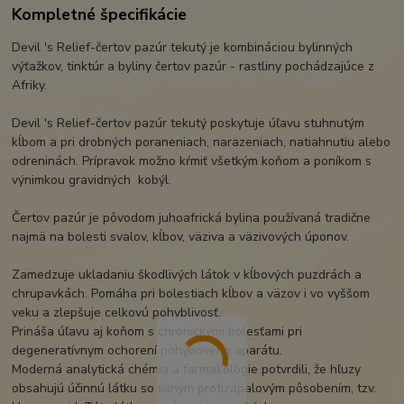
Kompletné špecifikácie
Devil 's Relief-čertov pazúr tekutý je kombináciou bylinných
výťažkov, tinktúr a byliny čertov pazúr - rastliny pochádzajúce z
Afriky.
Devil 's Relief-čertov pazúr tekutý poskytuje úľavu stuhnutým
kĺbom a pri drobných poraneniach, narazeniach, natiahnutiu alebo
odreninách. Prípravok možno kŕmiť všetkým koňom a poníkom s
výnimkou gravidných kobýl.
Čertov pazúr je pôvodom juhoafrická bylina používaná tradične
najmä na bolesti svalov, kĺbov, väziva a väzivových úponov.
Zamedzuje ukladaniu škodlivých látok v kĺbových puzdrách a
chrupavkách. Pomáha pri bolestiach kĺbov a väzov i vo vyššom
veku a zlepšuje celkovú pohyblivosť.
Prináša úľavu aj koňom s chronickými bolesťami pri
degeneratívnym ochorení pohybového aparátu.
Moderná analytická chémia a farmakológie potvrdili, že hľuzy
obsahujú účinnú látku so silným protizápalovým pôsobením, tzv.