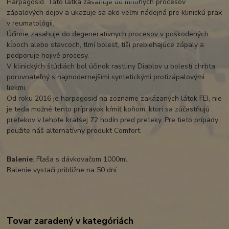
Harpagosid. Táto látka zasahuje do mnohých procesov
zápalových dejov a ukazuje sa ako veľmi nádejná pre klinickú prax
v reumatológii.
Účinne zasahuje do degeneratívnych procesov v poškodených
kĺboch ​​alebo stavcoch, tlmí bolesť, tíši prebiehajúce zápaly a
podporuje hojivé procesy.
V klinických štúdiách bol účinok rastliny Diablov u bolestí chrbta
porovnateľný s najmodernejšími syntetickými protizápalovými
liekmi.
Od roku 2016 je harpagosid na zozname zakázaných látok FEI, nie
je teda možné tento prípravok kŕmiť koňom, ktorí sa zúčastňujú
pretekov v lehote kratšej 72 hodín pred preteky. Pre tieto prípady
použite náš alternatívny produkt Comfort.
Balenie
: Fľaša s dávkovačom 1000ml.
Balenie vystačí približne na 50 dní.
Tovar zaradený v kategóriách