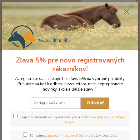
0
ks
EUR
za
0 €
Menu
Hľadať
Zľava 5% pre novo registrovaných
Úvod
Doplnky výživy
Bylinky
NAF Devil’s Relief - Diablov spár
(tekutý)
zákazníkov!
NAF Devil’s Relief - Diablov spár
Zaregistrujte sa a získajte tak zľavu 5% na vybrané produkty.
Prihláste sa tiež k odberu newslettera, nech neprepásnete
(tekutý)
novinky, akcie a ďalšie zľavy :).
Odoslať
Prajem si odoberať novinky e-mailom podľa
podmienok spracovania osobných
údajov
.
Súhlasím so
spracovaním osobných údajov
pre účely registrácie.