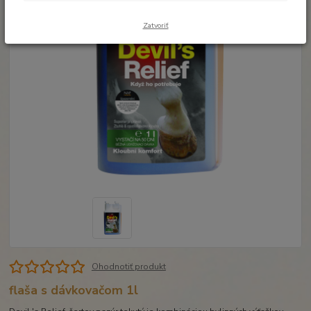
Zatvoriť
Ohodnotiť produkt
flaša s dávkovačom 1l