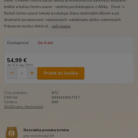
Devil 's Relief-čertov pazúr tekutý je kombináciou bylinných výťažkov,
tinktúr a byliny čertov pazúr - rastliny pochádzajúce z Afriky. Devil 's
Relief-čertov pazúr tekutý poskytuje úľavu stuhnutým kĺbom a pri
drobných poraneniach, narazeniach, natiahnutiu alebo odreninách.
Prípravok možno kŕmiť vš...
celý popis
Dostupnosť
Do 5 dní
54,99 €
44,71 €
bez DPH
Pridať do košíka
Číslo produktu:
872
EAN kód:
5032410017717
Výrobca:
NAF
Strážiť cenu / dostupnosť
Rozsiahla ponuka krmiva
pre slovenský trh