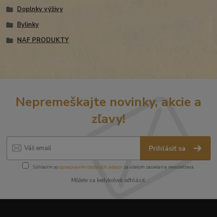
Doplnky výživy
Bylinky
NAF PRODUKTY
Nepremeškajte novinky, akcie a
zľavy!
Prihlásiť sa
Súhlasím so
spracovaním osobných údajov
za účelom zasielania newslettera.
Môžete sa kedykoľvek odhlásiť.