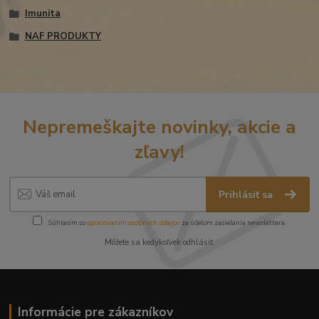
Imunita
NAF PRODUKTY
Nepremeškajte novinky, akcie a
zľavy!
Prihlásiť sa
Súhlasím so
spracovaním osobných údajov
za účelom zasielania newslettera.
Môžete sa kedykoľvek odhlásiť.
Informácie pre zákazníkov