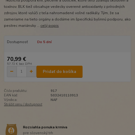
Nutričná podpora krvi, pečene a obličiek, ktoré telo zbavujú škodlivín a
toxínov. BLK tiež obsahuje vedecky overené antioxidanty z prírodných
zdrojov, ktoré vylúči z tela nahromadené voľné radikály. Tým, že sa
zameriame na tieto orgány a dodáme im špecifickú bylinnú podporu, ako
pestrec mariánsky ...
celý popis
Dostupnosť
Do 5 dní
70,99 €
57,72 €
bez DPH
Pridať do košíka
Číslo produktu:
917
EAN kód:
5032410110913
Výrobca:
NAF
Strážiť cenu / dostupnosť
Rozsiahla ponuka krmiva
pre slovenský trh