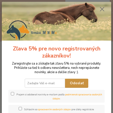
0
ks
EUR
za
0 €
Menu
Hľadať
Zľava 5% pre novo registrovaných
Úvod
Doplnky výživy
Imunita
NAF BLK pre detoxikáciu organizmu a
regeneráciu pečene
zákazníkov!
NAF BLK pre detoxikáciu
Zaregistrujte sa a získajte tak zľavu 5% na vybrané produkty.
Prihláste sa tiež k odberu newslettera, nech neprepásnete
organizmu a regeneráciu pečene
novinky, akcie a ďalšie zľavy :).
Odoslať
Prajem si odoberať novinky e-mailom podľa
podmienok spracovania osobných
údajov
.
Súhlasím so
spracovaním osobných údajov
pre účely registrácie.