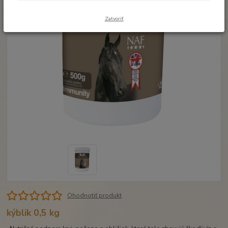
Zatvoriť
Ohodnotiť produkt
kýblik 0,5 kg