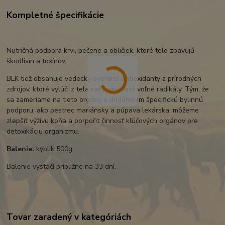
Kompletné špecifikácie
Nutričná podpora krvi, pečene a obličiek, ktoré telo zbavujú
škodlivín a toxínov.
BLK tiež obsahuje vedecky overené antioxidanty z prírodných
zdrojov, ktoré vylúči z tela nahromadené voľné radikály. Tým, že
sa zameriame na tieto orgány a dodáme im špecifickú bylinnú
podporu, ako pestrec mariánsky a púpava lekárska, môžeme
zlepšiť výživu koňa a porpořit činnosť kľúčových orgánov pre
detoxikáciu organizmu.
Balenie:
kýblik 500g
Balenie vystačí približne na 33 dní.
Tovar zaradený v kategóriách