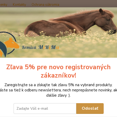
enky
Kontakty
Ochrana súkromia
Hľadať
inerálne lizy pre hospodárske zvieratá
Minerálny liz s dodatkom dostu
rálny liz s dodatkom dostupnej 
)
Zľava 5% pre novo registrovaných
zákazníkov!
Zaregistrujte sa a získajte tak zľavu 5% na vybrané produkty.
Mine
láste sa tiež k odberu newslettera, nech neprepásnete novinky, ak
tukm
ďalšie zľavy :).
mine
Odoslať
dext
mine