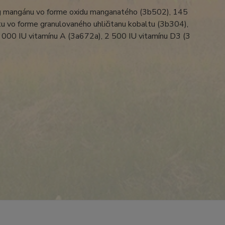
g mangánu vo forme oxidu manganatého (3b502), 145
u vo forme granulovaného uhličitanu kobaltu (3b304),
 000 IU vitamínu A (3a672a), 2 500 IU vitamínu D3 (3