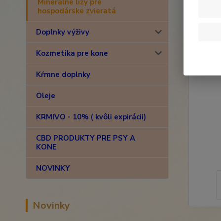
Minerálne lizy pre
hospodárske zvieratá
Doplnky výživy
Kozmetika pre kone
Kŕmne doplnky
Oleje
KRMIVO - 10% ( kvôli expirácii)
CBD PRODUKTY PRE PSY A
KONE
NOVINKY
Novinky