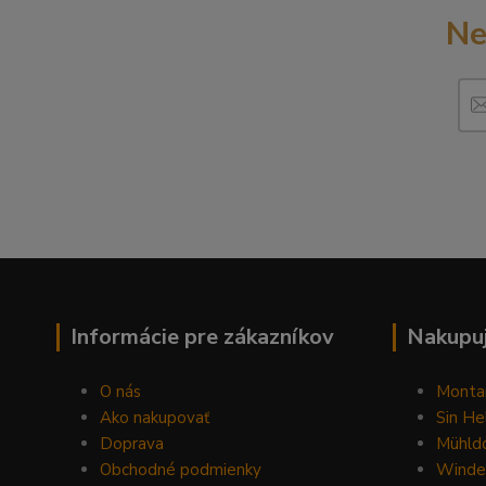
Ne
Informácie pre zákazníkov
Nakupuj
O nás
Monta
Ako nakupovať
Sin He
Doprava
Mühldo
Obchodné podmienky
Winde