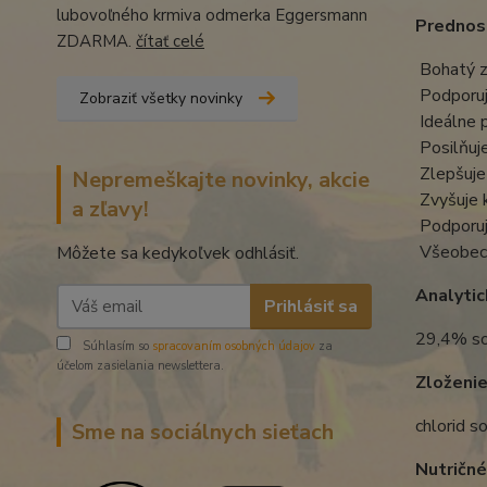
lubovoľného krmiva odmerka Eggersmann
Prednost
ZDARMA.
čítať celé
Bohatý zd
Podporuje
Zobraziť všetky novinky
Ideálne p
Posilňuje
Zlepšuje
Nepremeškajte novinky, akcie
Zvyšuje 
a zľavy!
Podporuje
Všeobecn
Môžete sa kedykoľvek odhlásiť.
Analytic
Prihlásiť sa
29,4% so
Súhlasím so
spracovaním osobných údajov
za
účelom zasielania newslettera.
Zloženie
chlorid s
Sme na sociálnych sieťach
Nutričné