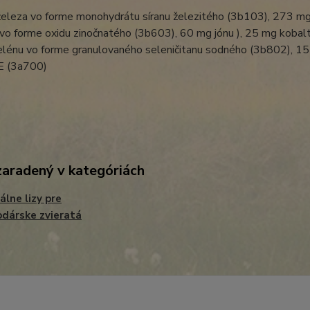
eleza vo forme monohydrátu síranu železitého (3b103), 273 m
vo forme oxidu zinočnatého (3b603), 60 mg jónu ), 25 mg kobalt
elénu vo forme granulovaného seleničitanu sodného (3b802), 15
 E (3a700)
zaradený v kategóriách
álne lizy pre
dárske zvieratá