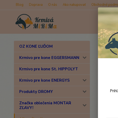
Blog
Doprava
O nás
Ako nakupovať
Obchodné podmi
Úvod
M
OZ KONE ĽUĎOM
Mine
Krmivo pre kone EGGERSMANN
10kg
Krmivo pre kone St. HIPPOLYT
Novinka
Krmivo pre kone ENERGYS
Prih
Produkty DROMY
Značka oblečenia MONTAR
ZĽAVY!