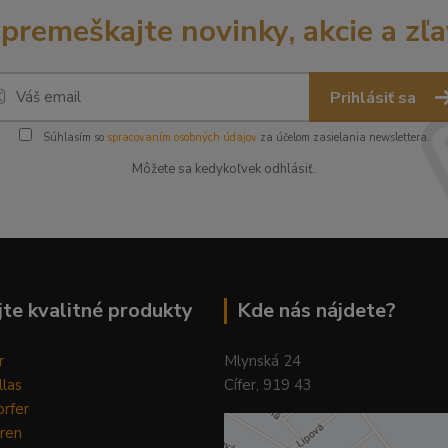
premeškajte novinky, akcie a zľa
Prihlásiť sa
Súhlasím so
spracovaním osobných údajov
za účelom zasielania newslettera.
Môžete sa kedykoľvek odhlásiť.
te kvalitné produkty
Kde nás nájdete?
r
Mlynská 24
llas
Cífer, 919 43
rfer
ren