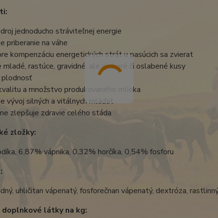
i:
roj jednoducho stráviteľnej energie
 priberanie na váhe
re kompenzáciu energetických strát u pasúcich sa zvierat
 mladé, rastúce, gravidné, ale aj choré či oslabené kusy
 plodnosť
kvalitu a množstvo produkovaného mlieka
 vývoj silných a vitálnych mláďat
e zlepšuje zdravie celého stáda
ké zložky:
díka, 6,87% vápnika, 0,32% horčíka, 0,54% fosforu
:
odný, uhličitan vápenatý, fosforečnan vápenatý, dextróza, rastlin
 ​​doplnkové látky na kg: