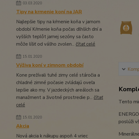
03.03.2020
Tipy na krmenie koní na JAR
Najlepšie tipy na kŕmenie koňa v jarnom
období Kŕmenie koňa počas dlhších dní a
vyšších teplôt jarnej sezóny sa často
môže líšiť od vášho zvolen...
čítať celé
15.01.2020
Výživa koní v zimnom období
Kompl
Kone prežívali tuhé zimy celé stáročia a
chladné zimné počasie zvládajú oveľa
Komple
lepšie ako my. V jazdeckých areáloch sa
manažment a životné prostredie p...
čítať
Tento min
celé
ENERGOBLO
15.01.2020
poslúži v
Akcia
Minerálne
Nová akcia k nákupu aspoň 4 vriec