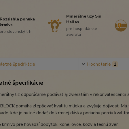
Minerálne lizy Sin
Rozsiahla ponuka
Hellas
krmiva
pre hospodárske
pre slovenský trh
zvieratá
etné špecifikácie
Hodnotenie
1
tné špecifikácie
erálny liz odporúčame podávať aj zvieratám v rekonvalescencii a
CK pomáha zlepšovať kvalitu mlieka a zvyšuje dojivosť. Má tie
šade, kde je nutné dodať do kŕmnej dávky poriadnu porciu kvalitne
 krmivo pre hovädzí dobytok, kone, ovce, kozy a lesnú zver.