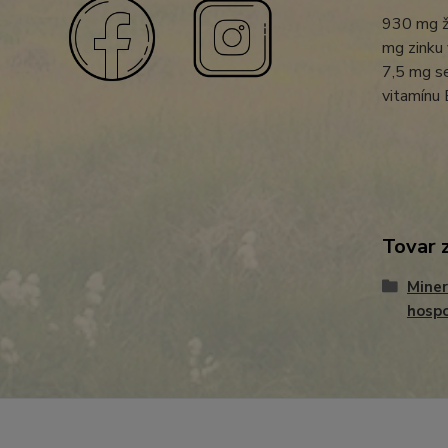
930 mg ž
mg zinku 
7,5 mg s
vitamínu
Tovar 
Miner
hospo