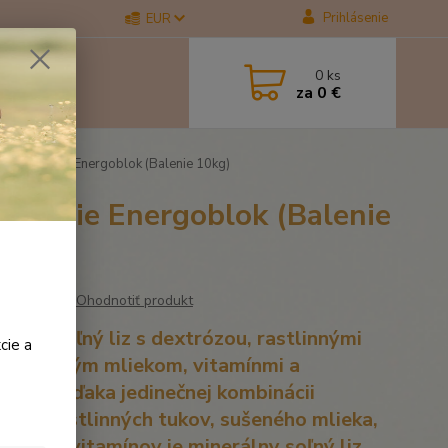
Prihlásenie
EUR
0
ks
za
0 €
pnej energie Energoblok (Balenie 10kg)
energie Energoblok (Balenie
Ohodnotiť produkt
rálny soľný liz s dextrózou, rastlinnými
cie a
i, sušeným mliekom, vitamínmi a
rálmi. Vďaka jedinečnej kombinácii
rózy, rastlinných tukov, sušeného mlieka,
rálov a vitamínov je minerálny soľný liz