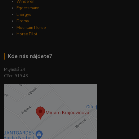
Winderen
Eggersmann
Energys
Dromy
Mountain Horse
Horse Pilot
Kde nás nájdete?
Mlynská 24
Cífer, 919 43