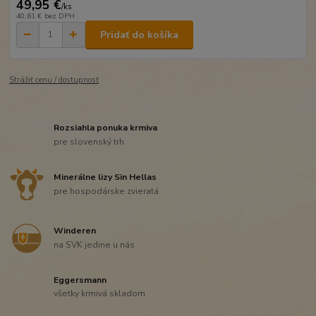
49,95 €
/
ks
40,61 €
bez DPH
Pridať do košíka
Strážiť cenu / dostupnosť
Rozsiahla ponuka krmiva
pre slovenský trh
Minerálne lizy Sin Hellas
pre hospodárske zvieratá
Winderen
na SVK jedine u nás
Eggersmann
všetky krmivá skladom