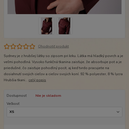
Ohodnotiť produkt
Sydney je z hrubšej látky so zipsom pri krku. Látka má hladký povrch a je
veľmi pohodlná. Vysoko funkčná tkanina zaisťuje, že absorbuje pot a je
priedušné, čo zaisťuje pohodlný pocit, aj keď tvrdo pracujete na
dosiahnutí svojich cieľov a cieľov svojich koní. 92 % polyester, 8 % lycra
Hrubšia tkani...
celý popis
Dostupnosť
Nie je skladom
Veľkosť