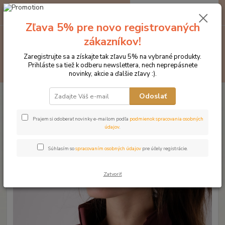
0
ks
EUR
za
0 €
Zľava 5% pre novo registrovaných
zákazníkov!
Menu
Zaregistrujte sa a získajte tak zľavu 5% na vybrané produkty.
Prihláste sa tiež k odberu newslettera, nech neprepásnete
Hľadať
novinky, akcie a ďalšie zľavy :).
Úvod
Značka oblečenia MONTAR ZĽAVY!
Tričká
MONTAR tričko s
Odoslať
dlhým rukávom SYDNEY bordové
MONTAR tričko s dlhým rukávom
Prajem si odoberať novinky e-mailom podľa
podmienok spracovania osobných
údajov
.
SYDNEY bordové
Súhlasím so
spracovaním osobných údajov
pre účely registrácie.
Novinka
Zatvoriť