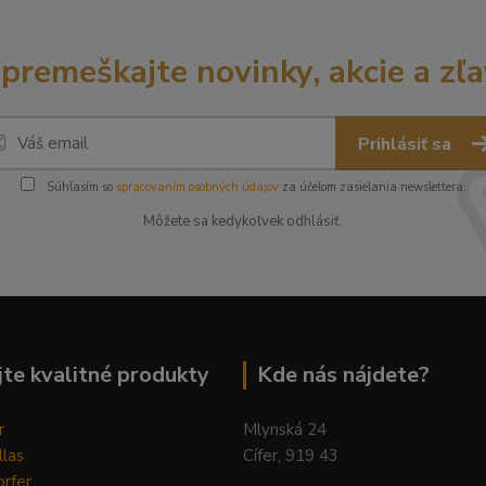
premeškajte novinky, akcie a zľa
Prihlásiť sa
Súhlasím so
spracovaním osobných údajov
za účelom zasielania newslettera.
Môžete sa kedykoľvek odhlásiť.
te kvalitné produkty
Kde nás nájdete?
r
Mlynská 24
llas
Cífer, 919 43
rfer