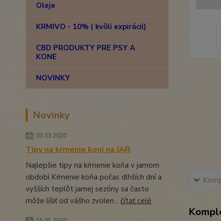
Oleje
KRMIVO - 10% ( kvôli expirácii)
CBD PRODUKTY PRE PSY A
KONE
NOVINKY
Novinky
03.03.2020
Tipy na krmenie koní na JAR
Najlepšie tipy na kŕmenie koňa v jarnom
období Kŕmenie koňa počas dlhších dní a
Kompl
vyšších teplôt jarnej sezóny sa často
môže líšiť od vášho zvolen...
čítať celé
Komple
15.01.2020