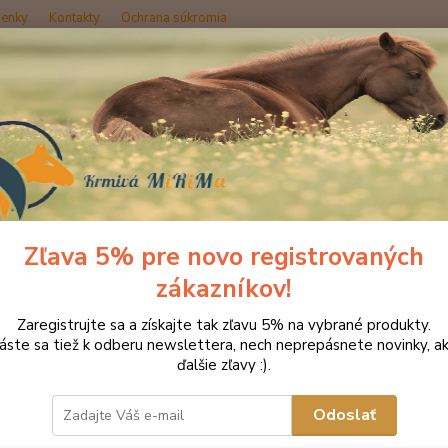
enky
Kontakty
Ochrana súkromia
Hľadať
načka oblečenia MONTAR ZĽAVY!
Tričká
MONTAR tričko Vera šed
AR tričko Vera šedé/tmavomo
Zľava 5% pre novo registrovaných
Doprava ZADARMO
zákazníkov!
Tričko 
Zaregistrujte sa a získajte tak zľavu 5% na vybrané produkty.
Montar
láste sa tiež k odberu newslettera, nech neprepásnete novinky, ak
vaším 
ďalšie zľavy :).
látka 
Polyam
Odoslať