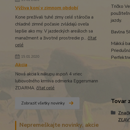
Tričko Ve
Výživa koní v zimnom období
použiteľn
Kone prežívali tuhé zimy celé stáročia a
jazdy.
chladné zimné počasie zvládajú oveľa
lepšie ako my. V jazdeckých areáloch sa
Bavlna 
manažment a životné prostredie p...
čítať
Mäkká ba
celé
Priedušn
15.01.2020
Perfektn
Akcia
Nová akcia k nákupu aspoň 4 vriec
lubovoľného krmiva odmerka Eggersmann
ZDARMA.
čítať celé
Tovar 
Zobraziť všetky novinky
Znač
ZĽAV
Nepremeškajte novinky, akcie