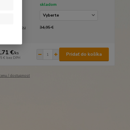
tupnosť
skladom
kosť
a pred zľavou
34,95 €
,71 €
/
ks
Pridať do košíka
15 €
bez DPH
 cenu / dostupnosť