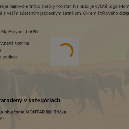
ra je najnovšie tričko značky Montar. Na hrudi je vyšité logo Mon
é s vaším súčasným jazdeckým šatníkom. Okrem štýlového dizajn
50%, Polyamid 50%
vlnená tkanina
á
e sediace
zaradený v kategóriách
ka oblečenia MONTAR
Tričká
Y!