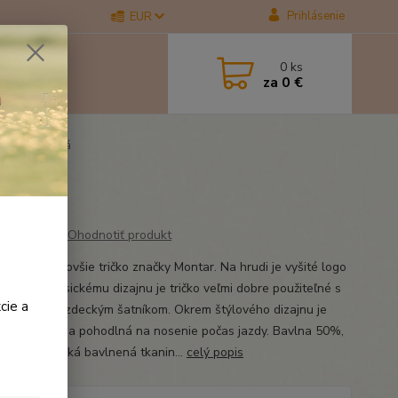
Prihlásenie
EUR
0
ks
za
0 €
é/tmavomodrá
drá
Ohodnotiť produkt
Vera je najnovšie tričko značky Montar. Na hrudi je vyšité logo
. Vďaka klasickému dizajnu je tričko veľmi dobre použiteľné s
cie a
súčasným jazdeckým šatníkom. Okrem štýlového dizajnu je
super mäkká a pohodlná na nosenie počas jazdy. Bavlna 50%,
id 50% Mäkká bavlnená tkanin...
celý popis