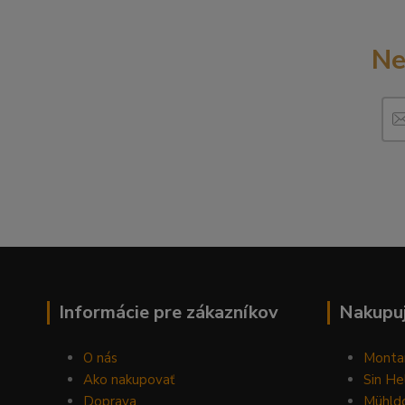
Ne
Informácie pre zákazníkov
Nakupuj
O nás
Monta
Ako nakupovať
Sin He
Doprava
Mühldo