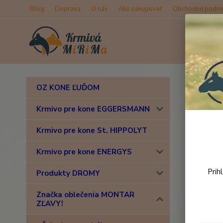
Blog
Doprava
O nás
Ako nakupovať
Obchodné podmi
Úvod
Z
OZ KONE ĽUĎOM
MONT
Krmivo pre kone EGGERSMANN
Krmivo pre kone St. HIPPOLYT
Novinka
Krmivo pre kone ENERGYS
Prih
Produkty DROMY
Značka oblečenia MONTAR
ZĽAVY!