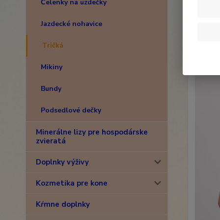
Čelenky na uzdečky
Jazdecké nohavice
Tričká
Mikiny
Bundy
Podsedlové dečky
Minerálne lizy pre hospodárske
zvieratá
Doplnky výživy
Kozmetika pre kone
Kŕmne doplnky