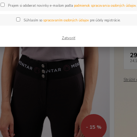
Dos
Prajem si odoberať novinky e-mailom podľa
podmienok spracovania osobných údajov
.
Veľ
Súhlasím so
spracovaním osobných údajov
pre účely registrácie.
Cen
Zatvoriť
29
24,
Strážiť
- 15 %