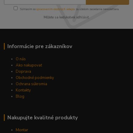
Súhlasím so
spracovaním osobných údajov
za účelom zasielania newslettera.
Môžete sa kedykoľvek odhlásiť.
Informácie pre zákazníkov
O nás
Ako nakupovať
Doprava
Obchodné podmienky
Ochrana súkromia
Kontakty
Blog
Nakupujte kvalitné produkty
Montar