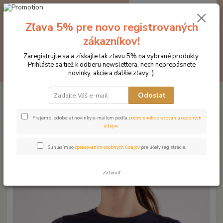
0
ks
EUR
za
0 €
Zľava 5% pre novo registrovaných
zákazníkov!
Menu
Zaregistrujte sa a získajte tak zľavu 5% na vybrané produkty.
Prihláste sa tiež k odberu newslettera, nech neprepásnete
Hľadať
novinky, akcie a ďalšie zľavy :).
Úvod
Značka oblečenia MONTAR ZĽAVY!
Tričká
MONTAR tričko
Odoslať
CARLA tmavomodá
MONTAR tričko CARLA
Prajem si odoberať novinky e-mailom podľa
podmienok spracovania osobných
údajov
.
tmavomodá
Súhlasím so
spracovaním osobných údajov
pre účely registrácie.
Novinka
Zatvoriť