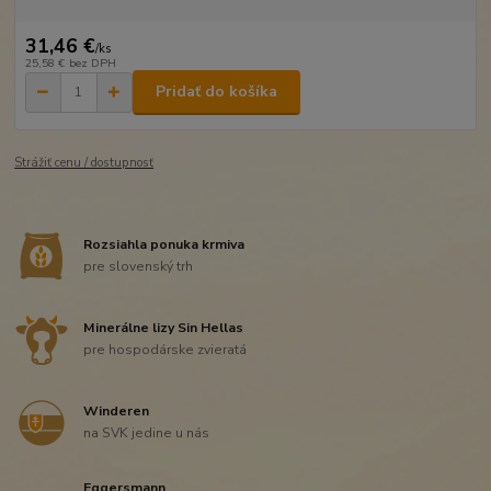
31,46 €
/
ks
25,58 €
bez DPH
Pridať do košíka
Strážiť cenu / dostupnosť
Rozsiahla ponuka krmiva
pre slovenský trh
Minerálne lizy Sin Hellas
pre hospodárske zvieratá
Winderen
na SVK jedine u nás
Eggersmann