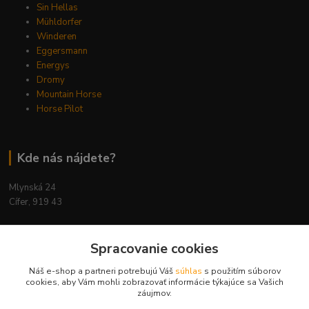
Sin Hellas
Mühldorfer
Winderen
Eggersmann
Energys
Dromy
Mountain Horse
Horse Pilot
Kde nás nájdete?
Mlynská 24
Cífer, 919 43
Spracovanie cookies
Náš e-shop a partneri potrebujú Váš
súhlas
s použitím súborov
Kontakty
cookies, aby Vám mohli zobrazovať informácie týkajúce sa Vašich
záujmov.