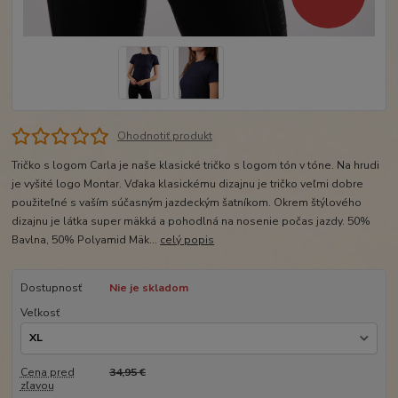
Ohodnotiť produkt
Tričko s logom Carla je naše klasické tričko s logom tón v tóne. Na hrudi
je vyšité logo Montar. Vďaka klasickému dizajnu je tričko veľmi dobre
použiteľné s vaším súčasným jazdeckým šatníkom. Okrem štýlového
dizajnu je látka super mäkká a pohodlná na nosenie počas jazdy. 50%
Bavlna, 50% Polyamid Mäk...
celý popis
Dostupnosť
Nie je skladom
Veľkosť
Cena pred
34,95 €
zľavou