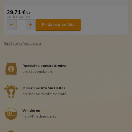
29,71 €
/
ks
24,15 €
bez DPH
Pridať do košíka
Strážiť cenu / dostupnosť
Rozsiahla ponuka krmiva
pre slovenský trh
Minerálne lizy Sin Hellas
pre hospodárske zvieratá
Winderen
na SVK jedine u nás