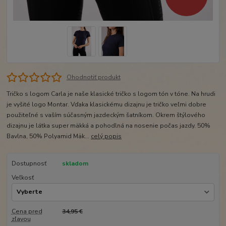
Ohodnotiť produkt
Tričko s logom Carla je naše klasické tričko s logom tón v tóne. Na hrudi
je vyšité logo Montar. Vďaka klasickému dizajnu je tričko veľmi dobre
použiteľné s vaším súčasným jazdeckým šatníkom. Okrem štýlového
dizajnu je látka super mäkká a pohodlná na nosenie počas jazdy. 50%
Bavlna, 50% Polyamid Mäk...
celý popis
Dostupnosť
skladom
Veľkosť
Cena pred
34,95 €
zľavou