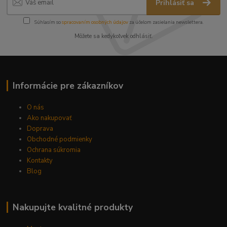
Prihlásiť sa
Súhlasím so
spracovaním osobných údajov
za účelom zasielania newslettera.
Môžete sa kedykoľvek odhlásiť.
Informácie pre zákazníkov
O nás
Ako nakupovať
Doprava
Obchodné podmienky
Ochrana súkromia
Kontakty
Blog
Nakupujte kvalitné produkty