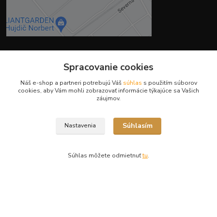
Kontakty
Spracovanie cookies
Náš e-shop a partneri potrebujú Váš
súhlas
s použitím súborov
cookies, aby Vám mohli zobrazovať informácie týkajúce sa Vašich
záujmov.
Ing. Miriam Botíková
Súhlasím
Nastavenia
+421 944 394 715
(Po-Pia, 8-17 hod.)
Súhlas môžete odmietnuť
tu
.
info@krmivamirima.sk