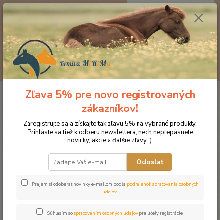
0
ks
EUR
za
0 €
Menu
Hľadať
Zľava 5% pre novo registrovaných
Úvod
Značka oblečenia MONTAR ZĽAVY!
Tričká
MONTAR tričko
CARLA tmavomodá
zákazníkov!
MONTAR tričko CARLA
Zaregistrujte sa a získajte tak zľavu 5% na vybrané produkty.
Prihláste sa tiež k odberu newslettera, nech neprepásnete
tmavomodá
novinky, akcie a ďalšie zľavy :).
Novinka
Doprava ZADARMO
Odoslať
Prajem si odoberať novinky e-mailom podľa
podmienok spracovania osobných
údajov
.
Súhlasím so
spracovaním osobných údajov
pre účely registrácie.