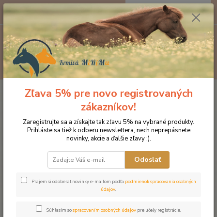
0
ks
EUR
za
0 €
Menu
Hľadať
Zľava 5% pre novo registrovaných
Úvod
Značka oblečenia MONTAR ZĽAVY!
Tričká
MONTAR tričko
CARLA čierna
zákazníkov!
MONTAR tričko CARLA čierna
Zaregistrujte sa a získajte tak zľavu 5% na vybrané produkty.
Prihláste sa tiež k odberu newslettera, nech neprepásnete
novinky, akcie a ďalšie zľavy :).
Novinka
Odoslať
Prajem si odoberať novinky e-mailom podľa
podmienok spracovania osobných
údajov
.
Súhlasím so
spracovaním osobných údajov
pre účely registrácie.