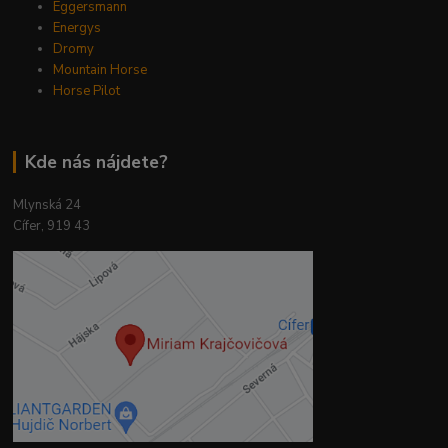
Eggersmann
Energys
Dromy
Mountain Horse
Horse Pilot
Kde nás nájdete?
Mlynská 24
Cífer, 919 43