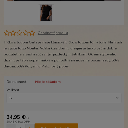
Ohodnotiť produkt
Tričko s logom Carla je naše klasické tričko s logom tón v tóne. Na hrudi
je vyšité logo Montar. Vďaka klasickému dizajnu je tričko veľmi dobre
použiteľné s vaším súčasným jazdeckým šatníkom. Okrem štýlového
dizajnu je látka super mäkká a pohodlná na nosenie počas jazdy. 50%
Bavlna, 50% Polyamid Mäk...
celý popis
Dostupnosť
Nie je skladom
Veľkosť
34,95 €
/
ks
28,41 €
bez DPH