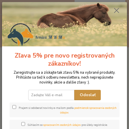
0
ks
EUR
za
0 €
Menu
Hľadať
Zľava 5% pre novo registrovaných
Úvod
Značka oblečenia MONTAR ZĽAVY!
Tričká
MONTAR tričko
CARLA čierna
zákazníkov!
MONTAR tričko CARLA čierna
Zaregistrujte sa a získajte tak zľavu 5% na vybrané produkty.
Prihláste sa tiež k odberu newslettera, nech neprepásnete
novinky, akcie a ďalšie zľavy :).
Novinka
Odoslať
Prajem si odoberať novinky e-mailom podľa
podmienok spracovania osobných
údajov
.
Súhlasím so
spracovaním osobných údajov
pre účely registrácie.