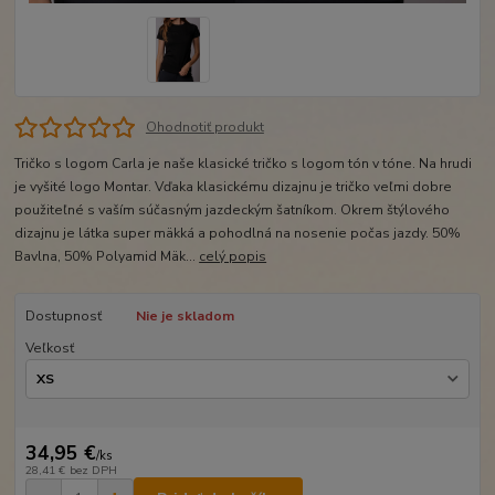
Ohodnotiť produkt
Tričko s logom Carla je naše klasické tričko s logom tón v tóne. Na hrudi
je vyšité logo Montar. Vďaka klasickému dizajnu je tričko veľmi dobre
použiteľné s vaším súčasným jazdeckým šatníkom. Okrem štýlového
dizajnu je látka super mäkká a pohodlná na nosenie počas jazdy. 50%
Bavlna, 50% Polyamid Mäk...
celý popis
Dostupnosť
Nie je skladom
Veľkosť
34,95 €
/
ks
28,41 €
bez DPH