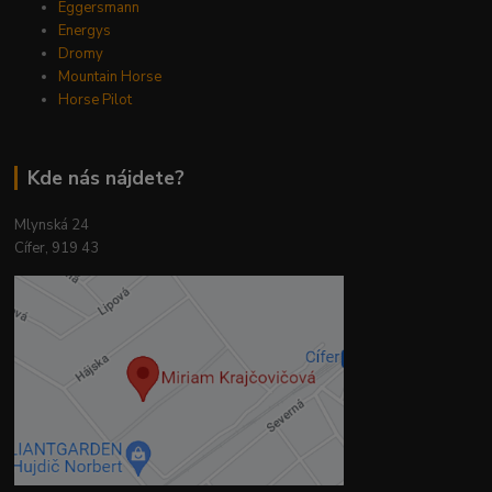
Eggersmann
Energys
Dromy
Mountain Horse
Horse Pilot
Kde nás nájdete?
Mlynská 24
Cífer, 919 43