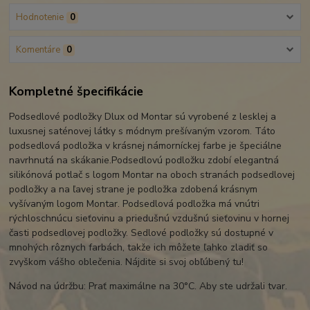
Hodnotenie
0
Komentáre
0
Kompletné špecifikácie
Podsedlové podložky Dlux od Montar sú vyrobené z lesklej a
luxusnej saténovej látky s módnym prešívaným vzorom. Táto
podsedlová podložka v krásnej námorníckej farbe je špeciálne
navrhnutá na skákanie.Podsedlovú podložku zdobí elegantná
silikónová potlač s logom Montar na oboch stranách podsedlovej
podložky a na ľavej strane je podložka zdobená krásnym
vyšívaným logom Montar. Podsedlová podložka má vnútri
rýchloschnúcu sieťovinu a priedušnú vzdušnú sieťovinu v hornej
časti podsedlovej podložky. Sedlové podložky sú dostupné v
mnohých rôznych farbách, takže ich môžete ľahko zladiť so
zvyškom vášho oblečenia. Nájdite si svoj obľúbený tu!
Návod na údržbu: Prať maximálne na 30°C. Aby ste udržali tvar.