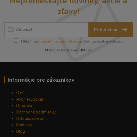
Nepremeškajte novinky, akcie a
zľavy!
Prihlásiť sa
Súhlasím so
spracovaním osobných údajov
za účelom zasielania newslettera.
Môžete sa kedykoľvek odhlásiť.
Informácie pre zákazníkov
O nás
Ako nakupovať
Doprava
Obchodné podmienky
Ochrana súkromia
Kontakty
Blog