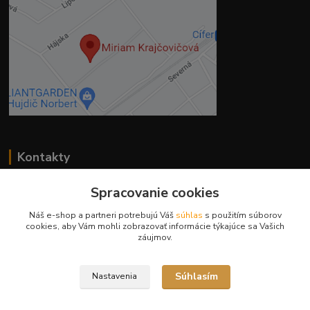
Kontakty
Spracovanie cookies
Ing. Miriam Botíková
Náš e-shop a partneri potrebujú Váš
súhlas
s použitím súborov
+421 944 394 715
cookies, aby Vám mohli zobrazovať informácie týkajúce sa Vašich
záujmov.
(Po-Pia, 8-17 hod.)
info@krmivamirima.sk
Súhlasím
Nastavenia