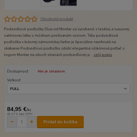
Ohodnotiť produkt
Podsedlové podložky Dlux od Montar sú vyrobené z lesklej a luxusnej
saténovej látky s módnym prešívaným vzorom. Táto podsedlová
podložka v krásnej námorníckej farbe je špeciálne navrhnutá na
skákanie.Podsedlovú podložku zdobí elegantná silikónová potlač s
logom Montar na oboch stranách podsedlovej p...
celý popis
Dostupnosť
Nie je skladom
Veľkosť
84,95 €
/
ks
69,07 €
bez DPH
Pridať do košíka