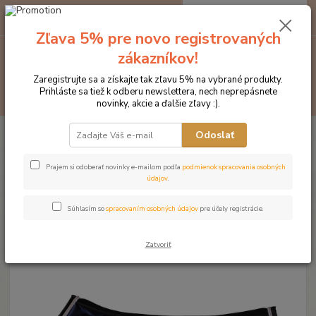
0
ks
EUR
za
0 €
Zľava 5% pre novo registrovaných
zákazníkov!
Menu
Zaregistrujte sa a získajte tak zľavu 5% na vybrané produkty.
Prihláste sa tiež k odberu newslettera, nech neprepásnete
Hľadať
novinky, akcie a ďalšie zľavy :).
Úvod
Značka oblečenia MONTAR ZĽAVY!
Podsedlové dečky
Odoslať
MONTAR podsedlová dečka Navy Jump Dlux
MONTAR podsedlová dečka Navy
Prajem si odoberať novinky e-mailom podľa
podmienok spracovania osobných
údajov
.
Jump Dlux
Súhlasím so
spracovaním osobných údajov
pre účely registrácie.
Novinka
Zatvoriť