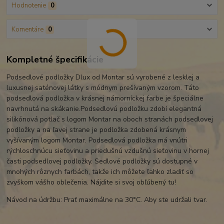
Hodnotenie
0
Komentáre
0
Kompletné špecifikácie
Podsedlové podložky Dlux od Montar sú vyrobené z lesklej a
luxusnej saténovej látky s módnym prešívaným vzorom. Táto
podsedlová podložka v krásnej námorníckej farbe je špeciálne
navrhnutá na skákanie.Podsedlovú podložku zdobí elegantná
silikónová potlač s logom Montar na oboch stranách podsedlovej
podložky a na ľavej strane je podložka zdobená krásnym
vyšívaným logom Montar. Podsedlová podložka má vnútri
rýchloschnúcu sieťovinu a priedušnú vzdušnú sieťovinu v hornej
časti podsedlovej podložky. Sedlové podložky sú dostupné v
mnohých rôznych farbách, takže ich môžete ľahko zladiť so
zvyškom vášho oblečenia. Nájdite si svoj obľúbený tu!
Návod na údržbu: Prať maximálne na 30°C. Aby ste udržali tvar.