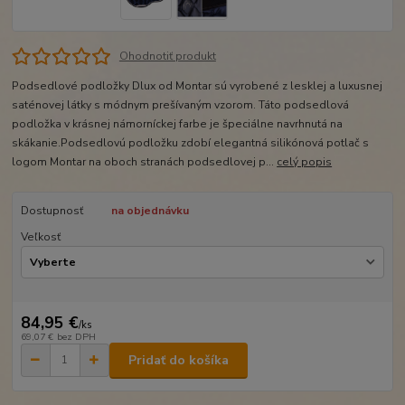
Ohodnotiť produkt
Podsedlové podložky Dlux od Montar sú vyrobené z lesklej a luxusnej
saténovej látky s módnym prešívaným vzorom. Táto podsedlová
podložka v krásnej námorníckej farbe je špeciálne navrhnutá na
skákanie.Podsedlovú podložku zdobí elegantná silikónová potlač s
logom Montar na oboch stranách podsedlovej p...
celý popis
Dostupnosť
na objednávku
Veľkosť
84,95 €
/
ks
69,07 €
bez DPH
Pridať do košíka