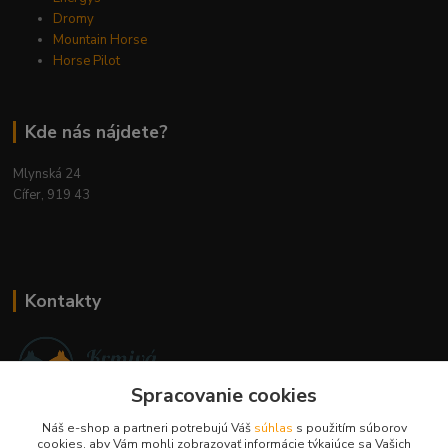
Dromy
Mountain Horse
Horse Pilot
Kde nás nájdete?
Mlynská 24
Cífer, 919 43
Kontakty
Spracovanie cookies
Ing. Miriam Botíková
Náš e-shop a partneri potrebujú Váš
súhlas
s použitím súborov
+421 944 394 715
cookies, aby Vám mohli zobrazovať informácie týkajúce sa Vašich