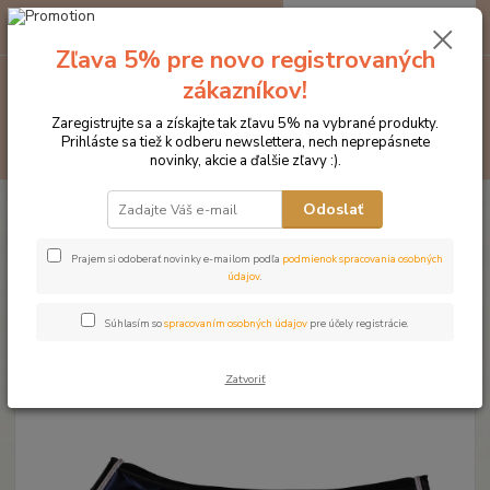
0
ks
EUR
za
0 €
Zľava 5% pre novo registrovaných
zákazníkov!
Menu
Zaregistrujte sa a získajte tak zľavu 5% na vybrané produkty.
Prihláste sa tiež k odberu newslettera, nech neprepásnete
Hľadať
novinky, akcie a ďalšie zľavy :).
Úvod
Značka oblečenia MONTAR ZĽAVY!
Podsedlové dečky
Odoslať
MONTAR podsedlová dečka Navy Jump Dlux
MONTAR podsedlová dečka Navy
Prajem si odoberať novinky e-mailom podľa
podmienok spracovania osobných
údajov
.
Jump Dlux
Súhlasím so
spracovaním osobných údajov
pre účely registrácie.
Novinka
Zatvoriť