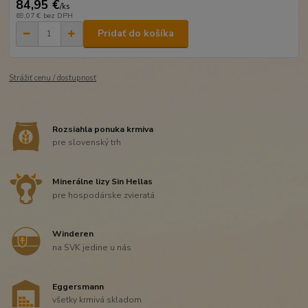
84,95 €
/
ks
69,07 €
bez DPH
Pridať do košíka
Strážiť cenu / dostupnosť
Rozsiahla ponuka krmiva
pre slovenský trh
Minerálne lizy Sin Hellas
pre hospodárske zvieratá
Winderen
na SVK jedine u nás
Eggersmann
všetky krmivá skladom