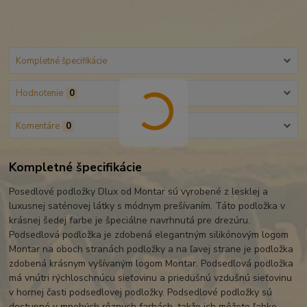
Kompletné špecifikácie
Hodnotenie
0
Komentáre
0
Kompletné špecifikácie
Posedlové podložky Dlux od Montar sú vyrobené z lesklej a
luxusnej saténovej látky s módnym prešívaním. Táto podložka v
krásnej šedej farbe je špeciálne navrhnutá pre drezúru.
Podsedlová podložka je zdobená elegantným silikónovým logom
Montar na oboch stranách podložky a na ľavej strane je podložka
zdobená krásnym vyšívaným logom Montar. Podsedlová podložka
má vnútri rýchloschnúcu sieťovinu a priedušnú vzdušnú sieťovinu
v hornej časti podsedlovej podložky. Podsedlové podložky sú
dostupné v mnohých rôznych farbách, takže ich môžete ľahko