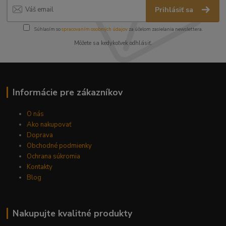
Prihlásiť sa
Súhlasím so
spracovaním osobných údajov
za účelom zasielania newslettera.
Môžete sa kedykoľvek odhlásiť.
Informácie pre zákazníkov
O nás
Ako nakupovať
Doprava
Obchodné podmienky
Ochrana súkromia
Kontakty
Blog
Nakupujte kvalitné produkty