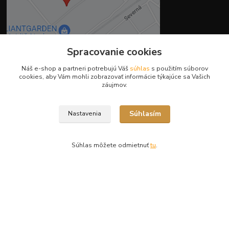
Spracovanie cookies
Náš e-shop a partneri potrebujú Váš
súhlas
s použitím súborov
Kontakty
cookies, aby Vám mohli zobrazovať informácie týkajúce sa Vašich
záujmov.
Súhlasím
Nastavenia
Ing. Miriam Botíková
+421 944 394 715
(Po-Pia, 8-17 hod.)
Súhlas môžete odmietnuť
tu
.
info@krmivamirima.sk
Vytvorené na
Eshop-rychlo.sk