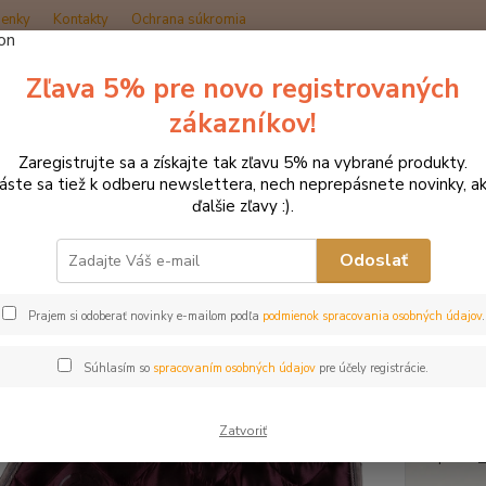
enky
Kontakty
Ochrana súkromia
Zľava 5% pre novo registrovaných
Hľadať
zákazníkov!
Zaregistrujte sa a získajte tak zľavu 5% na vybrané produkty.
načka oblečenia MONTAR ZĽAVY!
Podsedlové dečky
MONTAR pods
láste sa tiež k odberu newslettera, nech neprepásnete novinky, ak
ďalšie zľavy :).
AR podsedlová dečka Burgund
Odoslať
Akcia
Prajem si odoberať novinky e-mailom podľa
podmienok spracovania osobných údajov
.
Podsed
luxusn
Súhlasím so
spracovaním osobných údajov
pre účely registrácie.
podsed
navrhn
silikó
Zatvoriť
pod...
c