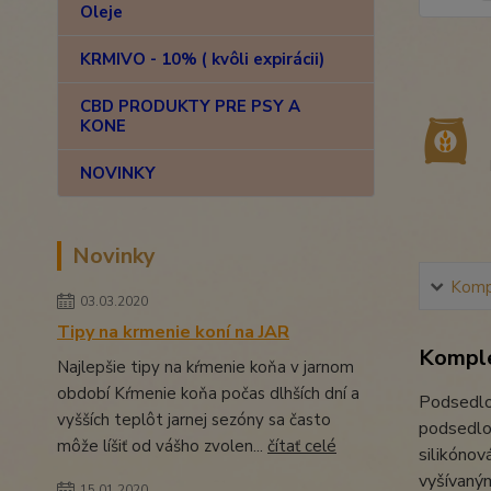
Oleje
KRMIVO - 10% ( kvôli expirácii)
CBD PRODUKTY PRE PSY A
KONE
NOVINKY
Novinky
Kompl
03.03.2020
Tipy na krmenie koní na JAR
Komple
Najlepšie tipy na kŕmenie koňa v jarnom
období Kŕmenie koňa počas dlhších dní a
Podsedlo
vyšších teplôt jarnej sezóny sa často
podsedlov
môže líšiť od vášho zvolen...
čítať celé
silikónov
vyšívaným
15.01.2020