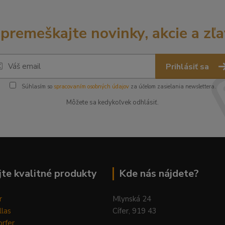
premeškajte novinky, akcie a zľa
Prihlásiť sa
Súhlasím so
spracovaním osobných údajov
za účelom zasielania newslettera.
Môžete sa kedykoľvek odhlásiť.
te kvalitné produkty
Kde nás nájdete?
r
Mlynská 24
llas
Cífer, 919 43
rfer