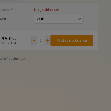
tupnosť
Nie je skladom
kosť
,95 €
/
ks
Pridať do košíka
07 €
bez DPH
 cenu / dostupnosť