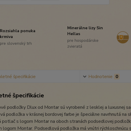
Minerálne lizy Sin
Rozsiahla ponuka
Hellas
krmiva
pre hospodárske
pre slovenský trh
zvieratá
etné špecifikácie
Hodnotenie
0
tné špecifikácie
vé podložky Dlux od Montar sú vyrobené z lesklej a luxusnej s
á podložka v krásnej bordovej farbe je špeciálne navrhnutá na
á potlač s logom Montar na oboch stranách podsedlovej podložk
 logom Montar. Podsedlová podložka má vnútri rýchloschnúcu sie