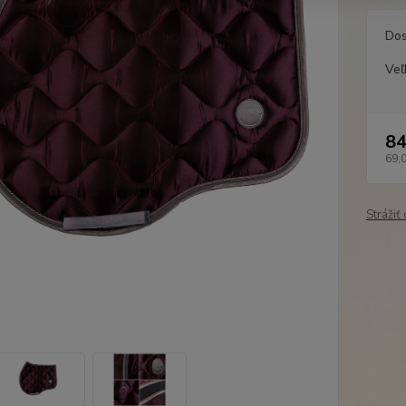
Dos
Veľ
84
69,
Strážiť