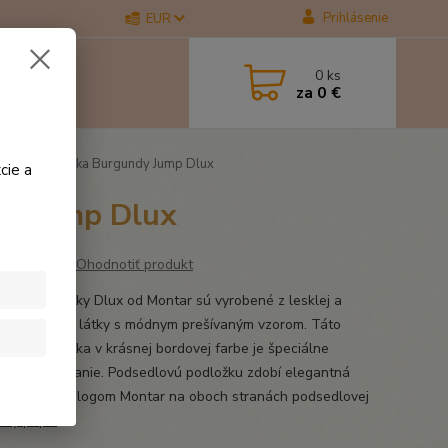
Prihlásenie
EUR
0
ks
za
0 €
edlová dečka Burgundy Jump Dlux
cie a
y Jump Dlux
Ohodnotiť produkt
lové podložky Dlux od Montar sú vyrobené z lesklej a
ej saténovej látky s módnym prešívaným vzorom. Táto
lová podložka v krásnej bordovej farbe je špeciálne
utá na skákanie. Podsedlovú podložku zdobí elegantná
nová potlač s logom Montar na oboch stranách podsedlovej
elý popis