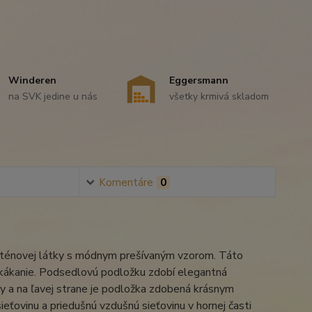
Winderen
Eggersmann
na SVK jedine u nás
všetky krmivá skladom
Komentáre
0
aténovej látky s módnym prešívaným vzorom. Táto
 skákanie. Podsedlovú podložku zdobí elegantná
y a na ľavej strane je podložka zdobená krásnym
ťovinu a priedušnú vzdušnú sieťovinu v hornej časti