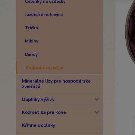
Čelenky na uzdečky
Jazdecké nohavice
Tričká
Mikiny
Bundy
Podsedlové dečky
Minerálne lizy pre hospodárske
zvieratá
Doplnky výživy
Kozmetika pre kone
Kŕmne doplnky