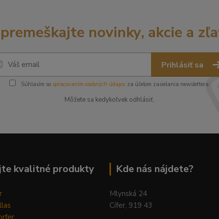
premeškajte novinky, akcie a zľa
Prihlásiť sa
Súhlasím so
spracovaním osobných údajov
za účelom zasielania newslettera.
Môžete sa kedykoľvek odhlásiť.
te kvalitné produkty
Kde nás nájdete?
r
Mlynská 24
llas
Cífer, 919 43
rfer