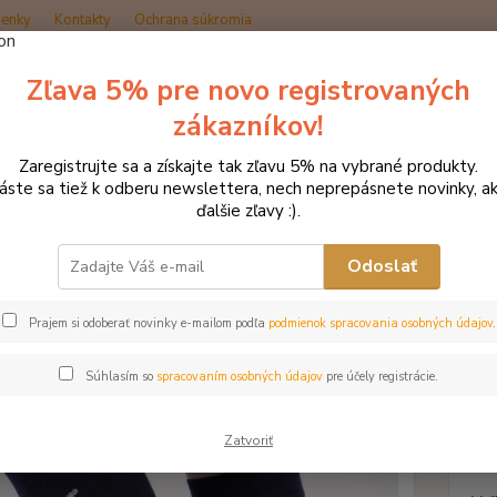
enky
Kontakty
Ochrana súkromia
Zľava 5% pre novo registrovaných
Hľadať
zákazníkov!
Zaregistrujte sa a získajte tak zľavu 5% na vybrané produkty.
načka oblečenia MONTAR ZĽAVY!
MONTAR podkolienky BAMBOO tma
láste sa tiež k odberu newslettera, nech neprepásnete novinky, ak
ďalšie zľavy :).
TAR podkolienky BAMBOO tm
Odoslať
Akcia
Prajem si odoberať novinky e-mailom podľa
podmienok spracovania osobných údajov
.
Podkol
priedu
Súhlasím so
spracovaním osobných údajov
pre účely registrácie.
bambus
Zatvoriť
Dos