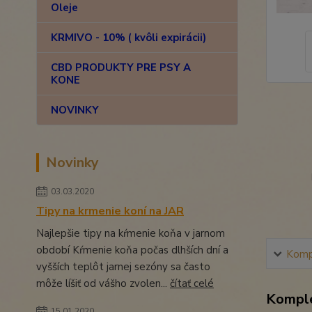
Oleje
KRMIVO - 10% ( kvôli expirácii)
CBD PRODUKTY PRE PSY A
KONE
NOVINKY
Novinky
03.03.2020
Tipy na krmenie koní na JAR
Najlepšie tipy na kŕmenie koňa v jarnom
období Kŕmenie koňa počas dlhších dní a
Kompl
vyšších teplôt jarnej sezóny sa často
môže líšiť od vášho zvolen...
čítať celé
Komple
15.01.2020