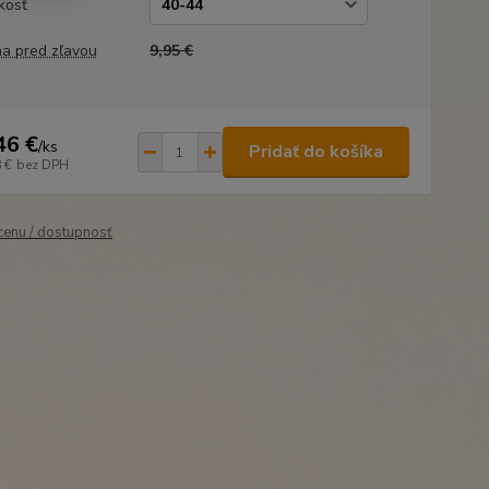
kosť
a pred zľavou
9,95 €
46 €
/
ks
Pridať do košíka
 €
bez DPH
 cenu / dostupnosť