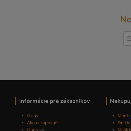
Ne
Informácie pre zákazníkov
Nakupuj
O nás
Monta
Ako nakupovať
Sin He
Doprava
Mühldo