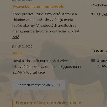
Podkolien
Výživa koní v zimnom období
Kone prežívali tuhé zimy celé stáročia a
71 % vis
chladné zimné počasie zvládajú oveľa
lepšie ako my. V jazdeckých areáloch sa
manažment a životné prostredie p...
čítať
celé
15.01.2020
Tovar 
Akcia
Znač
Nová akcia k nákupu aspoň 4 vriec
ZĽAV
lubovoľného krmiva odmerka Eggersmann
ZDARMA.
čítať celé
Zobraziť všetky novinky
Nepremeškajte novinky, akcie