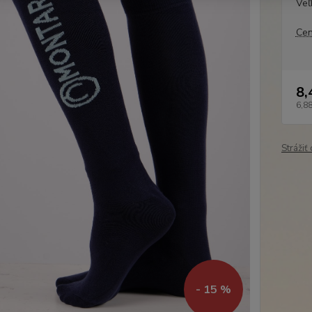
Veľ
Cen
8,
6,88
Strážiť
- 15 %