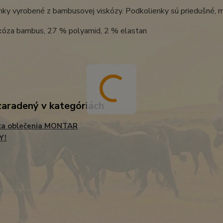
ky vyrobené z bambusovej viskózy. Podkolienky sú priedušné, m
kóza bambus, 27 % polyamid, 2 % elastan
zaradený v kategóriách
ka oblečenia MONTAR
Y!