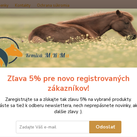
enky
Kontakty
Ochrana súkromia
Hľadať
načka oblečenia MONTAR ZĽAVY!
MONTAR podkolienky BAMBOO čier
TAR podkolienky BAMBOO čier
Zľava 5% pre novo registrovaných
Akcia
- 15 %
zákazníkov!
Podkol
Zaregistrujte sa a získajte tak zľavu 5% na vybrané produkty.
priedu
láste sa tiež k odberu newslettera, nech neprepásnete novinky, ak
bambus
ďalšie zľavy :).
Odoslať
Dos