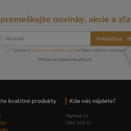
premeškajte novinky, akcie a zľa
Prihlásiť sa
Súhlasím so
spracovaním osobných údajov
za účelom zasielania newslettera.
Môžete sa kedykoľvek odhlásiť.
te kvalitné produkty
Kde nás nájdete?
r
Mlynská 24
llas
Cífer, 919 43
rfer