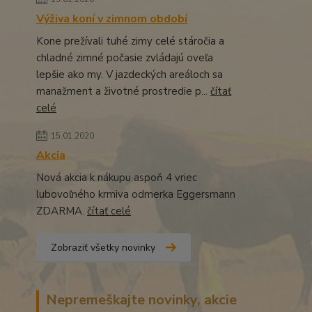
Výživa koní v zimnom období
Kone prežívali tuhé zimy celé stáročia a
chladné zimné počasie zvládajú oveľa
lepšie ako my. V jazdeckých areáloch sa
manažment a životné prostredie p...
čítať
celé
15.01.2020
Akcia
Nová akcia k nákupu aspoň 4 vriec
lubovoľného krmiva odmerka Eggersmann
ZDARMA.
čítať celé
Zobraziť všetky novinky
Nepremeškajte novinky, akcie