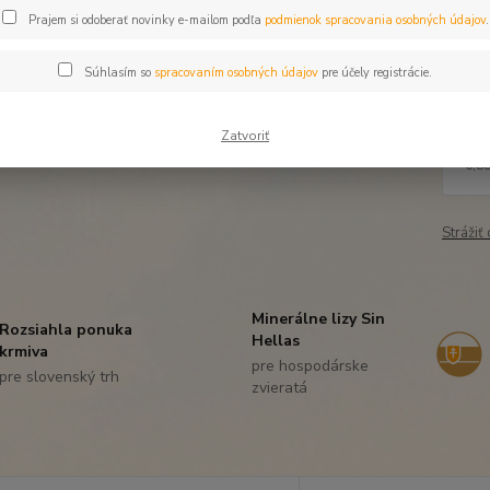
Veľ
Prajem si odoberať novinky e-mailom podľa
podmienok spracovania osobných údajov
.
Cen
Súhlasím so
spracovaním osobných údajov
pre účely registrácie.
Zatvoriť
8,
6,88
Strážiť
Minerálne lizy Sin
Rozsiahla ponuka
Hellas
krmiva
pre hospodárske
pre slovenský trh
zvieratá