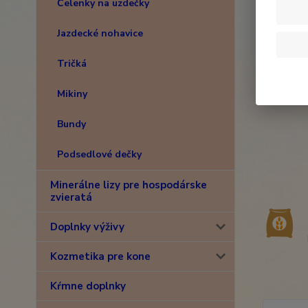
Čelenky na uzdečky
Jazdecké nohavice
Tričká
Mikiny
Bundy
Podsedlové dečky
Minerálne lizy pre hospodárske
zvieratá
Doplnky výživy
Kozmetika pre kone
Kŕmne doplnky