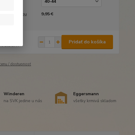
kosť
a pred zľavou
9,95 €
46 €
/
ks
Pridať do košíka
 €
bez DPH
 cenu / dostupnosť
Winderen
Eggersmann
na SVK jedine u nás
všetky krmivá skladom