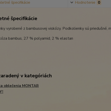
etné špecifikácie
Hodnotenie
0
tné špecifikácie
ky vyrobené z bambusovej viskózy. Podkolienky sú priedušné, m
kóza bambus, 27 % polyamid, 2 % elastan
zaradený v kategóriách
ka oblečenia MONTAR
Y!