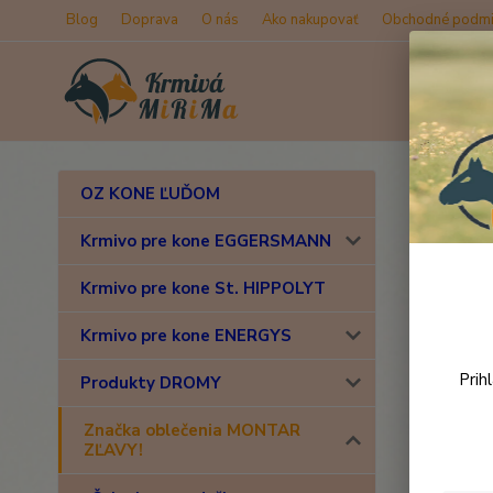
Blog
Doprava
O nás
Ako nakupovať
Obchodné podmi
Úvod
Z
OZ KONE ĽUĎOM
MON
Krmivo pre kone EGGERSMANN
Krmivo pre kone St. HIPPOLYT
Novinka
Krmivo pre kone ENERGYS
Prih
Produkty DROMY
Značka oblečenia MONTAR
ZĽAVY!