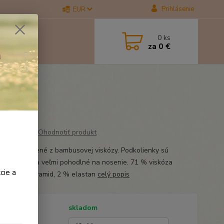
Prihlásenie
EUR
0
ks
za
0 €
ne
ne
Ohodnotiť produkt
ienky vyrobené z bambusovej viskózy. Podkolienky sú
šné, mäkké a veľmi pohodlné na nosenie. 71 % viskóza
cie a
, 27 % polyamid, 2 % elastan
celý popis
tupnosť
skladom