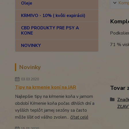
Kompl
Oleje
KRMIVO - 10% ( kvôli expirácii)
Komple
CBD PRODUKTY PRE PSY A
Podkolien
KONE
71 % vis
NOVINKY
Novinky
03.03.2020
Tipy na krmenie koní na JAR
Tovar 
Najlepšie tipy na kŕmenie koňa v jarnom
Znač
období Kŕmenie koňa počas dlhších dní a
ZĽAV
vyšších teplôt jarnej sezóny sa často
môže líšiť od vášho zvolen...
čítať celé
15.01.2020