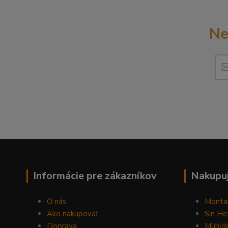
Ne
Informácie pre zákazníkov
Nakupuj
O nás
Monta
Ako nakupovať
Sin He
Doprava
Mühldo