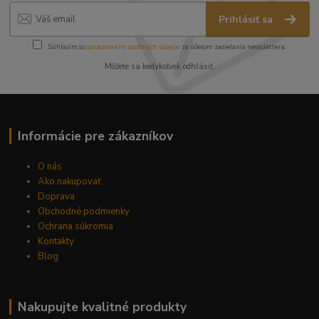
Prihlásiť sa
Súhlasím so
spracovaním osobných údajov
za účelom zasielania newslettera.
Môžete sa kedykoľvek odhlásiť.
Informácie pre zákazníkov
O nás
Ako nakupovať
Doprava
Obchodné podmienky
Ochrana súkromia
Kontakty
Blog
Nakupujte kvalitné produkty