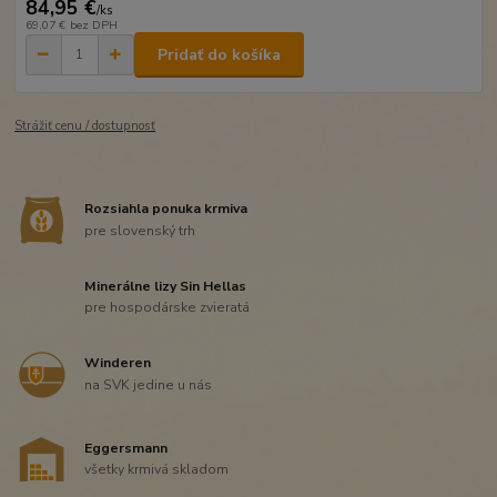
84,95 €
/
ks
69,07 €
bez DPH
Pridať do košíka
Strážiť cenu / dostupnosť
Rozsiahla ponuka krmiva
pre slovenský trh
Minerálne lizy Sin Hellas
pre hospodárske zvieratá
Winderen
na SVK jedine u nás
Eggersmann
všetky krmivá skladom