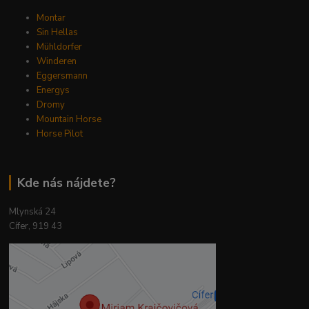
Montar
Sin Hellas
Mühldorfer
Winderen
Eggersmann
Energys
Dromy
Mountain Horse
Horse Pilot
Kde nás nájdete?
Mlynská 24
Cífer, 919 43