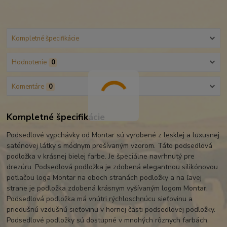
Kompletné špecifikácie
Hodnotenie
0
Komentáre
0
Kompletné špecifikácie
Podsedlové vypchávky od Montar sú vyrobené z lesklej a luxusnej
saténovej látky s módnym prešívaným vzorom. Táto podsedlová
podložka v krásnej bielej farbe. Je špeciálne navrhnutý pre
drezúru. Podsedlová podložka je zdobená elegantnou silikónovou
potlačou loga Montar na oboch stranách podložky a na ľavej
strane je podložka zdobená krásnym vyšívaným logom Montar.
Podsedlová podložka má vnútri rýchloschnúcu sieťovinu a
priedušnú vzdušnú sieťovinu v hornej časti podsedlovej podložky.
Podsedlové podložky sú dostupné v mnohých rôznych farbách,