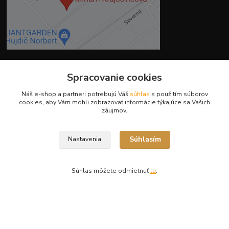
Spracovanie cookies
Kontakty
Náš e-shop a partneri potrebujú Váš
súhlas
s použitím súborov
cookies, aby Vám mohli zobrazovať informácie týkajúce sa Vašich
záujmov.
Súhlasím
Nastavenia
Ing. Miriam Botíková
+421 944 394 715
(Po-Pia, 8-17 hod.)
Súhlas môžete odmietnuť
tu
.
info@krmivamirima.sk