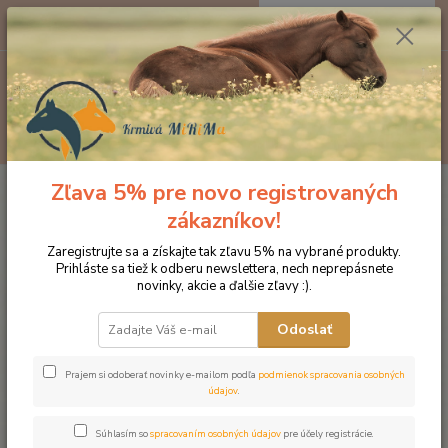
0
ks
EUR
za
0 €
Menu
Hľadať
Zľava 5% pre novo registrovaných
Úvod
Značka oblečenia MONTAR ZĽAVY!
Podsedlové dečky
MONTAR podesdlová dečka White Dressage Dlux
zákazníkov!
MONTAR podesdlová dečka
Zaregistrujte sa a získajte tak zľavu 5% na vybrané produkty.
Prihláste sa tiež k odberu newslettera, nech neprepásnete
White Dressage Dlux
novinky, akcie a ďalšie zľavy :).
Novinka
Odoslať
Prajem si odoberať novinky e-mailom podľa
podmienok spracovania osobných
údajov
.
Súhlasím so
spracovaním osobných údajov
pre účely registrácie.