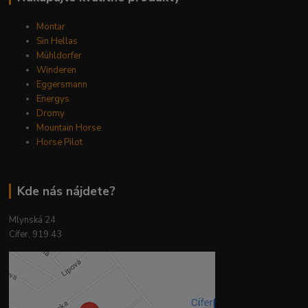
Montar
Sin Hellas
Mühldorfer
Winderen
Eggersmann
Energys
Dromy
Mountain Horse
Horse Pilot
Kde nás nájdete?
Mlynská 24
Cífer, 919 43