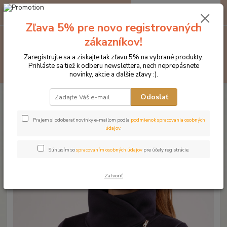
0
ks
EUR
za
0 €
Zľava 5% pre novo registrovaných
zákazníkov!
Menu
Zaregistrujte sa a získajte tak zľavu 5% na vybrané produkty.
Prihláste sa tiež k odberu newslettera, nech neprepásnete
Hľadať
novinky, akcie a ďalšie zľavy :).
Úvod
Značka oblečenia MONTAR ZĽAVY!
Mikiny
MONTAR mikina
Odoslať
SIMONE tmavomodrá
MONTAR mikina SIMONE
Prajem si odoberať novinky e-mailom podľa
podmienok spracovania osobných
údajov
.
tmavomodrá
Súhlasím so
spracovaním osobných údajov
pre účely registrácie.
Novinka
Akcia
Zatvoriť