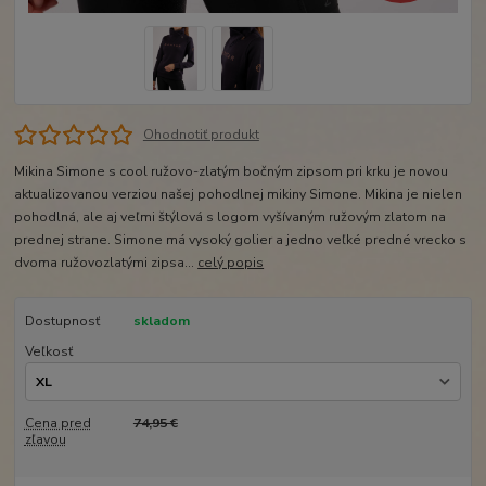
Ohodnotiť produkt
Mikina Simone s cool ružovo-zlatým bočným zipsom pri krku je novou
aktualizovanou verziou našej pohodlnej mikiny Simone. Mikina je nielen
pohodlná, ale aj veľmi štýlová s logom vyšívaným ružovým zlatom na
prednej strane. Simone má vysoký golier a jedno veľké predné vrecko s
dvoma ružovozlatými zipsa...
celý popis
Dostupnosť
skladom
Veľkosť
Cena pred
74,95 €
zľavou