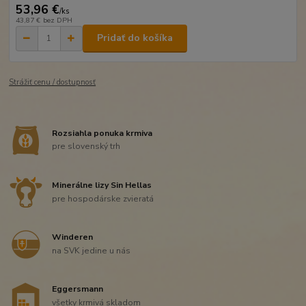
53,96 €
/
ks
43,87 €
bez DPH
Pridať do košíka
Strážiť cenu / dostupnosť
Rozsiahla ponuka krmiva
pre slovenský trh
Minerálne lizy Sin Hellas
pre hospodárske zvieratá
Winderen
na SVK jedine u nás
Eggersmann
všetky krmivá skladom