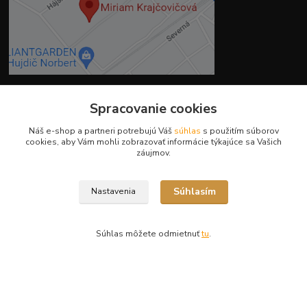
Spracovanie cookies
Kontakty
Náš e-shop a partneri potrebujú Váš
súhlas
s použitím súborov
cookies, aby Vám mohli zobrazovať informácie týkajúce sa Vašich
záujmov.
Ing. Miriam Botíková
+421 944 394 715
Súhlasím
Nastavenia
(Po-Pia, 8-17 hod.)
info@krmivamirima.sk
Súhlas môžete odmietnuť
tu
.