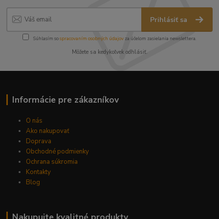
Prihlásiť sa
Súhlasím so
spracovaním osobných údajov
za účelom zasielania newslettera.
Môžete sa kedykoľvek odhlásiť.
Informácie pre zákazníkov
O nás
Ako nakupovať
Doprava
Obchodné podmienky
Ochrana súkromia
Kontakty
Blog
Nakupujte kvalitné produkty