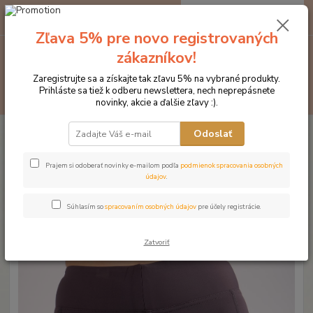
0
ks
EUR
za
0 €
Zľava 5% pre novo registrovaných
zákazníkov!
Menu
Zaregistrujte sa a získajte tak zľavu 5% na vybrané produkty.
Prihláste sa tiež k odberu newslettera, nech neprepásnete
Hľadať
novinky, akcie a ďalšie zľavy :).
Úvod
Značka oblečenia MONTAR ZĽAVY!
Jazdecké nohavice
Odoslať
MONTAR legíny SELENA
MONTAR legíny SELENA
Prajem si odoberať novinky e-mailom podľa
podmienok spracovania osobných
údajov
.
Novinka
Akcia
Súhlasím so
spracovaním osobných údajov
pre účely registrácie.
Zatvoriť