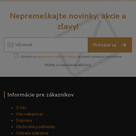
Nepremeškajte novinky, akcie a
zľavy!
Prihlásiť sa
Súhlasím so
spracovaním osobných údajov
za účelom zasielania newslettera.
Môžete sa kedykoľvek odhlásiť.
Informácie pre zákazníkov
O nás
Ako nakupovať
Doprava
Obchodné podmienky
Ochrana súkromia