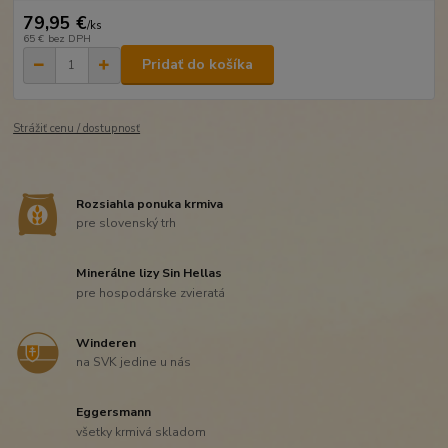
79,95 €
/
ks
65 €
bez DPH
Pridať do košíka
Strážiť cenu / dostupnosť
Rozsiahla ponuka krmiva
pre slovenský trh
Minerálne lizy Sin Hellas
pre hospodárske zvieratá
Winderen
na SVK jedine u nás
Eggersmann
všetky krmivá skladom