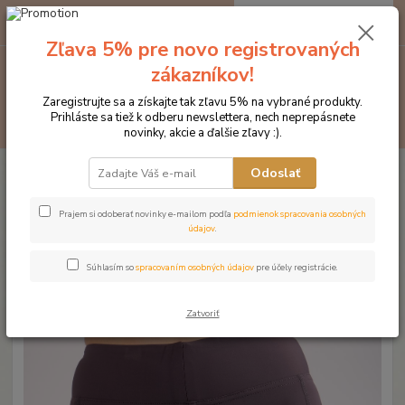
0
ks
EUR
za
0 €
Zľava 5% pre novo registrovaných
zákazníkov!
Menu
Zaregistrujte sa a získajte tak zľavu 5% na vybrané produkty.
Prihláste sa tiež k odberu newslettera, nech neprepásnete
Hľadať
novinky, akcie a ďalšie zľavy :).
Úvod
Značka oblečenia MONTAR ZĽAVY!
Jazdecké nohavice
Odoslať
MONTAR legíny SELENA
MONTAR legíny SELENA
Prajem si odoberať novinky e-mailom podľa
podmienok spracovania osobných
údajov
.
Novinka
Akcia
Súhlasím so
spracovaním osobných údajov
pre účely registrácie.
Zatvoriť