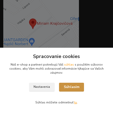
Spracovanie cookies
Kontakty
Náš e-shop a partneri potrebujú Váš
súhlas
s použitím súborov
cookies, aby Vám mohli zobrazovať informácie týkajúce sa Vašich
záujmov.
Ing. Miriam Botíková
+421 944 394 715
Súhlasím
Nastavenia
(Po-Pia, 8-17 hod.)
info@krmivamirima.sk
Súhlas môžete odmietnuť
tu
.