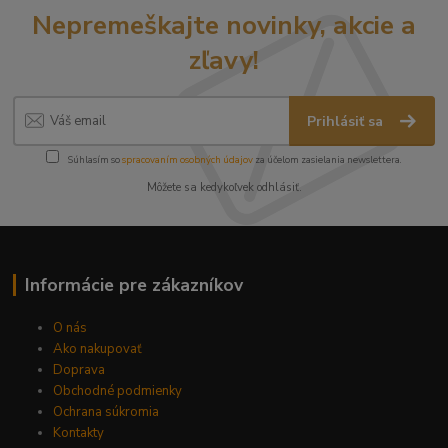
Nepremeškajte novinky, akcie a
zľavy!
Prihlásiť sa
Súhlasím so
spracovaním osobných údajov
za účelom zasielania newslettera.
Môžete sa kedykoľvek odhlásiť.
Informácie pre zákazníkov
O nás
Ako nakupovať
Doprava
Obchodné podmienky
Ochrana súkromia
Kontakty