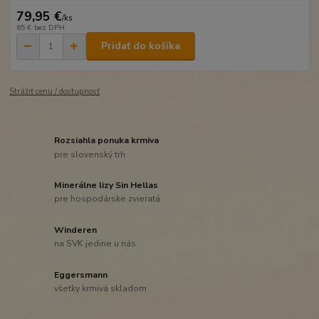
79,95 €
/
ks
65 €
bez DPH
Pridať do košíka
Strážiť cenu / dostupnosť
Rozsiahla ponuka krmiva
pre slovenský trh
Minerálne lizy Sin Hellas
pre hospodárske zvieratá
Winderen
na SVK jedine u nás
Eggersmann
všetky krmivá skladom