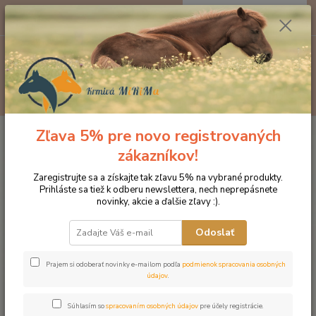
0
ks
EUR
za
0 €
Menu
Hľadať
Zľava 5% pre novo registrovaných
Úvod
Značka oblečenia MONTAR ZĽAVY!
Jazdecké nohavice
MONTAR legíny SELENA
zákazníkov!
MONTAR legíny SELENA
Zaregistrujte sa a získajte tak zľavu 5% na vybrané produkty.
Prihláste sa tiež k odberu newslettera, nech neprepásnete
novinky, akcie a ďalšie zľavy :).
Novinka
Akcia
Odoslať
Prajem si odoberať novinky e-mailom podľa
podmienok spracovania osobných
údajov
.
Súhlasím so
spracovaním osobných údajov
pre účely registrácie.