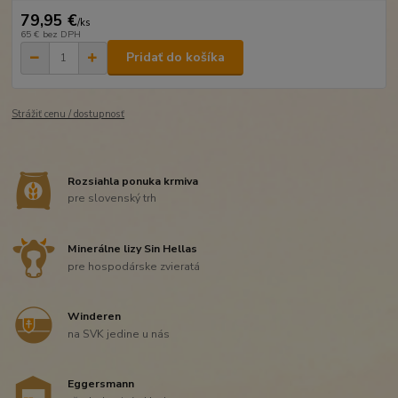
79,95 €
/
ks
65 €
bez DPH
Pridať do košíka
Strážiť cenu / dostupnosť
Rozsiahla ponuka krmiva
pre slovenský trh
Minerálne lizy Sin Hellas
pre hospodárske zvieratá
Winderen
na SVK jedine u nás
Eggersmann