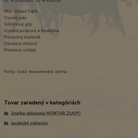
82 % polyamid, 18 % elastan
Mon-ShapeTight
Vysoký pás
Silikónový grip
Vysoká podpora a flexibilita
Priedušný materiál
Odvádza vlhkosť
Prémiový vzhľad
Farby: šedá, tmavomodrá, čierna
Tovar zaradený v kategóriách
Značka oblečenia MONTAR ZĽAVY!
Jazdecké nohavice