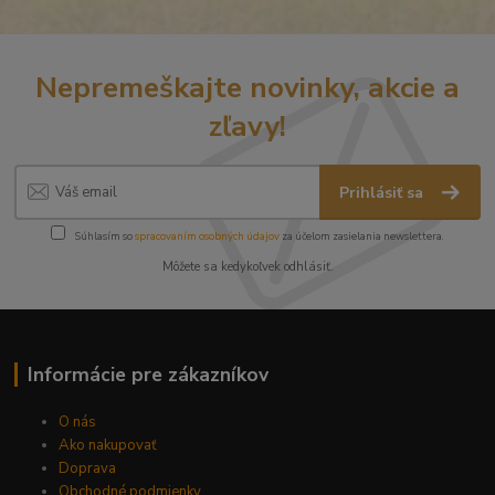
Nepremeškajte novinky, akcie a
zľavy!
Prihlásiť sa
Súhlasím so
spracovaním osobných údajov
za účelom zasielania newslettera.
Môžete sa kedykoľvek odhlásiť.
Informácie pre zákazníkov
O nás
Ako nakupovať
Doprava
Obchodné podmienky