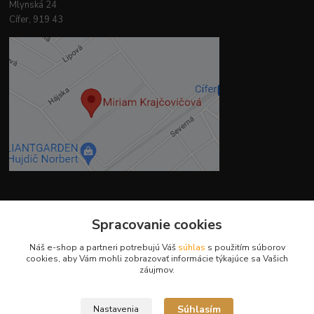
Mlynská 24
Cífer, 919 43
Kontakty
Spracovanie cookies
Náš e-shop a partneri potrebujú Váš
súhlas
s použitím súborov
cookies, aby Vám mohli zobrazovať informácie týkajúce sa Vašich
záujmov.
Ing. Miriam Botíková
+421 944 394 715
Súhlasím
Nastavenia